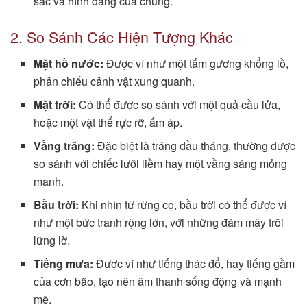
sắc và hình dáng của chúng.
2. So Sánh Các Hiện Tượng Khác
Mặt hồ nước:
Được ví như một tấm gương khổng lồ,
phản chiếu cảnh vật xung quanh.
Mặt trời:
Có thể được so sánh với một quả cầu lửa,
hoặc một vật thể rực rỡ, ấm áp.
Vầng trăng:
Đặc biệt là trăng đầu tháng, thường được
so sánh với chiếc lưỡi liềm hay một vầng sáng mỏng
manh.
Bầu trời:
Khi nhìn từ rừng cọ, bầu trời có thể được ví
như một bức tranh rộng lớn, với những đám mây trôi
lững lờ.
Tiếng mưa:
Được ví như tiếng thác đổ, hay tiếng gầm
của cơn bão, tạo nên âm thanh sống động và mạnh
mẽ.