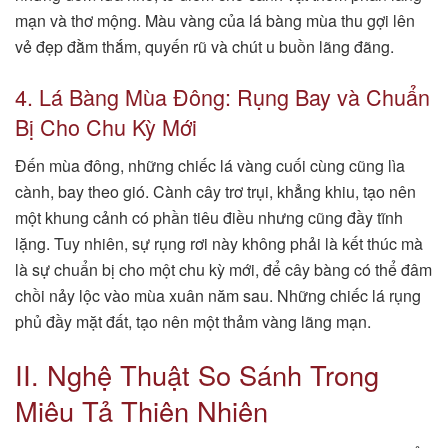
mạn và thơ mộng. Màu vàng của lá bàng mùa thu gợi lên
vẻ đẹp đằm thắm, quyến rũ và chút u buồn lãng đãng.
4. Lá Bàng Mùa Đông: Rụng Bay và Chuẩn
Bị Cho Chu Kỳ Mới
Đến mùa đông, những chiếc lá vàng cuối cùng cũng lìa
cành, bay theo gió. Cành cây trơ trụi, khẳng khiu, tạo nên
một khung cảnh có phần tiêu điều nhưng cũng đầy tĩnh
lặng. Tuy nhiên, sự rụng rơi này không phải là kết thúc mà
là sự chuẩn bị cho một chu kỳ mới, để cây bàng có thể đâm
chồi nảy lộc vào mùa xuân năm sau. Những chiếc lá rụng
phủ đầy mặt đất, tạo nên một thảm vàng lãng mạn.
II. Nghệ Thuật So Sánh Trong
Miêu Tả Thiên Nhiên