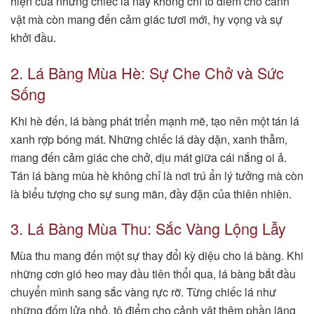
hiện của những chiếc lá này không chỉ tô điểm cho cảnh
vật mà còn mang đến cảm giác tươi mới, hy vọng và sự
khởi đầu.
2. Lá Bàng Mùa Hè: Sự Che Chở và Sức
Sống
Khi hè đến, lá bàng phát triển mạnh mẽ, tạo nên một tán lá
xanh rợp bóng mát. Những chiếc lá dày dặn, xanh thẫm,
mang đến cảm giác che chở, dịu mát giữa cái nắng oi ả.
Tán lá bàng mùa hè không chỉ là nơi trú ẩn lý tưởng mà còn
là biểu tượng cho sự sung mãn, đầy đặn của thiên nhiên.
3. Lá Bàng Mùa Thu: Sắc Vàng Lộng Lẫy
Mùa thu mang đến một sự thay đổi kỳ diệu cho lá bàng. Khi
những cơn gió heo may đầu tiên thổi qua, lá bàng bắt đầu
chuyển mình sang sắc vàng rực rỡ. Từng chiếc lá như
những đốm lửa nhỏ, tô điểm cho cảnh vật thêm phần lãng