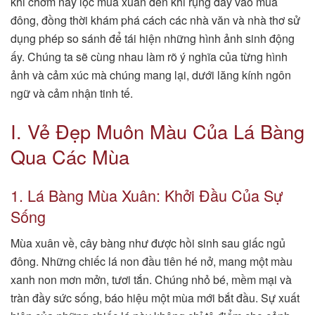
khi chớm nảy lộc mùa xuân đến khi rụng đầy vào mùa
đông, đồng thời khám phá cách các nhà văn và nhà thơ sử
dụng phép so sánh để tái hiện những hình ảnh sinh động
ấy. Chúng ta sẽ cùng nhau làm rõ ý nghĩa của từng hình
ảnh và cảm xúc mà chúng mang lại, dưới lăng kính ngôn
ngữ và cảm nhận tinh tế.
I. Vẻ Đẹp Muôn Màu Của Lá Bàng
Qua Các Mùa
1. Lá Bàng Mùa Xuân: Khởi Đầu Của Sự
Sống
Mùa xuân về, cây bàng như được hồi sinh sau giấc ngủ
đông. Những chiếc lá non đầu tiên hé nở, mang một màu
xanh non mơn mởn, tươi tắn. Chúng nhỏ bé, mềm mại và
tràn đầy sức sống, báo hiệu một mùa mới bắt đầu. Sự xuất