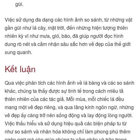
gũi.
Việc sử dụng đa dạng các hình ảnh so sánh, từ những vật
gần gũi như lá cây, mặt trời, đến những hiện tượng thiên
nhiên kỳ vĩ như mưa, gió, bão, đã giúp người đọc hình
dung rõ nét và cảm nhận sâu sắc hơn vẻ đẹp của thế giới
xung quanh.
Kết luận
Qua việc phân tích các hình ảnh về lá bàng và các so sánh
khác, chúng ta thấy được sự tinh tế trong cách miêu tả
thiên nhiên của các tác giả. Mỗi mùa, mỗi chiếc lá đều
mang một vẻ đẹp riêng, và qua lăng kính ngôn ngữ, những
vẻ đẹp ấy càng trở nên sống động và lay động lòng người.
Việc thấu hiểu và sử dụng hiệu quả các biện pháp tu từ
như so sánh và nhân hóa không chỉ làm phong phú thêm
ngôn ngữ mà còn giúp chúng ta cảm nhận và trân trọng