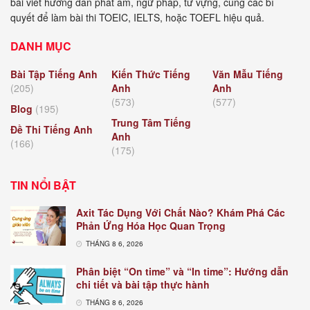
bài viết hướng dẫn phát âm, ngữ pháp, từ vựng, cùng các bí
quyết để làm bài thi TOEIC, IELTS, hoặc TOEFL hiệu quả.
DANH MỤC
Bài Tập Tiếng Anh
Kiến Thức Tiếng
Văn Mẫu Tiếng
(205)
Anh
Anh
(573)
(577)
Blog
(195)
Trung Tâm Tiếng
Đề Thi Tiếng Anh
Anh
(166)
(175)
TIN NỔI BẬT
Axit Tác Dụng Với Chất Nào? Khám Phá Các
Phản Ứng Hóa Học Quan Trọng
THÁNG 8 6, 2026
Phân biệt “On time” và “In time”: Hướng dẫn
chi tiết và bài tập thực hành
THÁNG 8 6, 2026