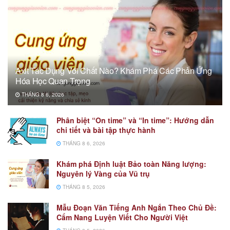
Axit Tác Dụng Với Chất Nào? Khám Phá Các Phản Ứng
Hóa Học Quan Trọng
THÁNG 8 6, 2026
Phân biệt “On time” và “In time”: Hướng dẫn
chi tiết và bài tập thực hành
THÁNG 8 6, 2026
Khám phá Định luật Bảo toàn Năng lượng:
Nguyên lý Vàng của Vũ trụ
THÁNG 8 5, 2026
Mẫu Đoạn Văn Tiếng Anh Ngắn Theo Chủ Đề:
Cẩm Nang Luyện Viết Cho Người Việt