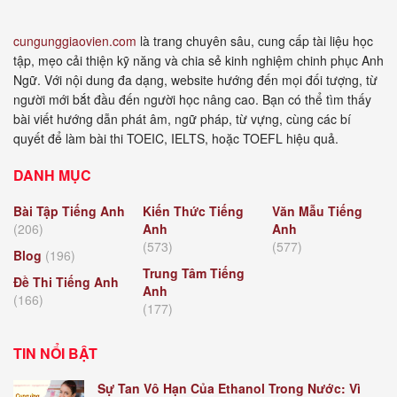
cungunggiaovien.com
là trang chuyên sâu, cung cấp tài liệu học
tập, mẹo cải thiện kỹ năng và chia sẻ kinh nghiệm chinh phục Anh
Ngữ. Với nội dung đa dạng, website hướng đến mọi đối tượng, từ
người mới bắt đầu đến người học nâng cao. Bạn có thể tìm thấy
bài viết hướng dẫn phát âm, ngữ pháp, từ vựng, cùng các bí
quyết để làm bài thi TOEIC, IELTS, hoặc TOEFL hiệu quả.
DANH MỤC
Bài Tập Tiếng Anh
Kiến Thức Tiếng
Văn Mẫu Tiếng
(206)
Anh
Anh
(573)
(577)
Blog
(196)
Trung Tâm Tiếng
Đề Thi Tiếng Anh
Anh
(166)
(177)
TIN NỔI BẬT
Sự Tan Vô Hạn Của Ethanol Trong Nước: Vì