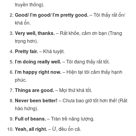
truyền thống).
Good/ I’m good/ I’m pretty good.
– Tôi thấy rất ổn/
khá ổn.
Very well, thanks.
– Rất khỏe, cảm ơn bạn (Trang
trọng hơn).
Pretty fair.
– Khá tuyệt.
I’m doing really well.
– Tôi đang thấy rất tốt.
I’m happy right now.
– Hiện tại tôi cảm thấy hạnh
phúc.
Things are good.
– Mọi thứ khá tốt.
Never been better!
– Chưa bao giờ tốt hơn thế! (Rất
hào hứng).
Full of beans.
– Tràn trề năng lượng.
Yeah, all right.
– Ừ, đều ổn cả.