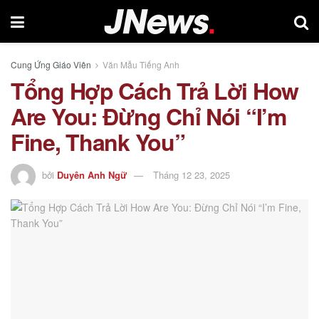
Cung Ứng Giáo Viên
Văn Mẫu Tiếng Anh
Tổng Hợp Cách Trả Lời How
Are You: Đừng Chỉ Nói “I’m
Fine, Thank You”
bởi
Duyên Anh Ngữ
Tháng 12 23, 2025