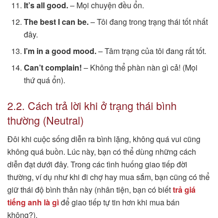
It’s all good.
– Mọi chuyện đều ổn.
The best I can be.
– Tôi đang trong trạng thái tốt nhất
đây.
I’m in a good mood.
– Tâm trạng của tôi đang rất tốt.
Can’t complain!
– Không thể phàn nàn gì cả! (Mọi
thứ quá ổn).
2.2. Cách trả lời khi ở trạng thái bình
thường (Neutral)
Đôi khi cuộc sống diễn ra bình lặng, không quá vui cũng
không quá buồn. Lúc này, bạn có thể dùng những cách
diễn đạt dưới đây. Trong các tình huống giao tiếp đời
thường, ví dụ như khi đi chợ hay mua sắm, bạn cũng có thể
giữ thái độ bình thản này (nhân tiện, bạn có biết
trả giá
tiếng anh là gì
để giao tiếp tự tin hơn khi mua bán
không?).