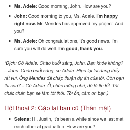
Ms. Adele:
Good morning, John. How are you?
John:
Good morning to you, Ms. Adele.
I’m happy
right now.
Mr. Mendes has approved my project. And
you?
Ms. Adele:
Oh congratulations, it’s good news. I’m
sure you will do well.
I’m good, thank you.
(Dịch: Cô Adele: Chào buổi sáng, John. Bạn khỏe không?
– John: Chào buổi sáng, cô Adele. Hiện tại tôi đang thấy
rất vui. Ông Mendes đã chấp thuận dự án của tôi. Còn bạn
thì sao? – Cô Adele: Ồ, chúc mừng nhé, đó là tin tốt. Tôi
chắc chắn bạn sẽ làm tốt thôi. Tôi ổn, cảm ơn bạn.)
Hội thoại 2: Gặp lại bạn cũ (Thân mật)
Selena:
Hi, Justin, it’s been a while since we last met
each other at graduation. How are you?