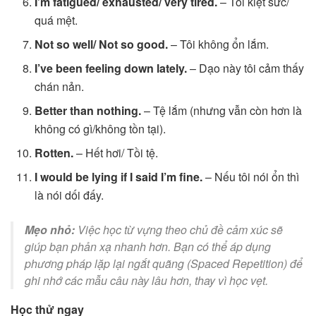
I’m fatigued/ exhausted/ very tired.
– Tôi kiệt sức/
quá mệt.
Not so well/ Not so good.
– Tôi không ổn lắm.
I’ve been feeling down lately.
– Dạo này tôi cảm thấy
chán nản.
Better than nothing.
– Tệ lắm (nhưng vẫn còn hơn là
không có gì/không tồn tại).
Rotten.
– Hết hơi/ Tồi tệ.
I would be lying if I said I’m fine.
– Nếu tôi nói ổn thì
là nói dối đấy.
Mẹo nhỏ:
Việc học từ vựng theo chủ đề cảm xúc sẽ
giúp bạn phản xạ nhanh hơn. Bạn có thể áp dụng
phương pháp lặp lại ngắt quãng (Spaced Repetition) để
ghi nhớ các mẫu câu này lâu hơn, thay vì học vẹt.
Học thử ngay