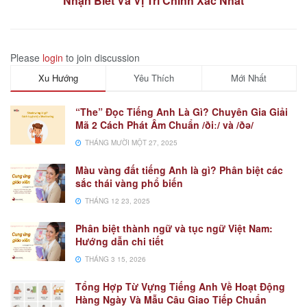
Nhận Biết Và Vị Trí Chính Xác Nhất
Please
login
to join discussion
Xu Hướng
Yêu Thích
Mới Nhất
“The” Đọc Tiếng Anh Là Gì? Chuyên Gia Giải
Mã 2 Cách Phát Âm Chuẩn /ðiː/ và /ðə/
THÁNG MƯỜI MỘT 27, 2025
Màu vàng đất tiếng Anh là gì? Phân biệt các
sắc thái vàng phổ biến
THÁNG 12 23, 2025
Phân biệt thành ngữ và tục ngữ Việt Nam:
Hướng dẫn chi tiết
THÁNG 3 15, 2026
Tổng Hợp Từ Vựng Tiếng Anh Về Hoạt Động
Hàng Ngày Và Mẫu Câu Giao Tiếp Chuẩn