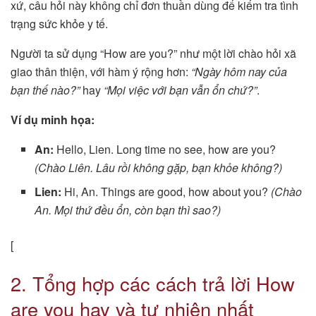
xứ, câu hỏi này không chỉ đơn thuần dùng để kiểm tra tình
trạng sức khỏe y tế.
Người ta sử dụng “How are you?” như một lời chào hỏi xã
giao thân thiện, với hàm ý rộng hơn:
“Ngày hôm nay của
bạn thế nào?”
hay
“Mọi việc với bạn vẫn ổn chứ?”
.
Ví dụ minh họa:
An:
Hello, Lien. Long time no see, how are you?
(Chào Liên. Lâu rồi không gặp, bạn khỏe không?)
Lien:
Hi, An. Things are good, how about you?
(Chào
An. Mọi thứ đều ổn, còn bạn thì sao?)
[
2. Tổng hợp các cách trả lời How
are you hay và tự nhiên nhất