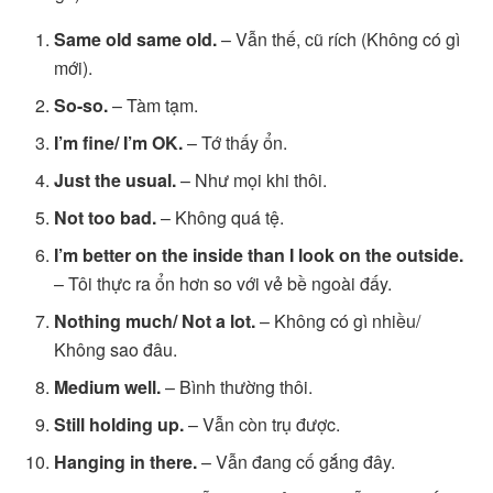
Same old same old.
– Vẫn thế, cũ rích (Không có gì
mới).
So-so.
– Tàm tạm.
I’m fine/ I’m OK.
– Tớ thấy ổn.
Just the usual.
– Như mọi khi thôi.
Not too bad.
– Không quá tệ.
I’m better on the inside than I look on the outside.
– Tôi thực ra ổn hơn so với vẻ bề ngoài đấy.
Nothing much/ Not a lot.
– Không có gì nhiều/
Không sao đâu.
Medium well.
– Bình thường thôi.
Still holding up.
– Vẫn còn trụ được.
Hanging in there.
– Vẫn đang cố gắng đây.