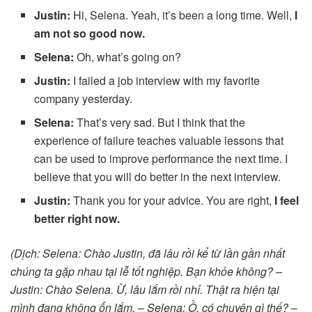
Justin:
Hi, Selena. Yeah, it’s been a long time. Well,
I
am not so good now.
Selena:
Oh, what’s going on?
Justin:
I failed a job interview with my favorite
company yesterday.
Selena:
That’s very sad. But I think that the
experience of failure teaches valuable lessons that
can be used to improve performance the next time. I
believe that you will do better in the next interview.
Justin:
Thank you for your advice. You are right,
I feel
better right now.
(Dịch: Selena: Chào Justin, đã lâu rồi kể từ lần gần nhất
chúng ta gặp nhau tại lễ tốt nghiệp. Bạn khỏe không? –
Justin: Chào Selena. Ừ, lâu lắm rồi nhỉ. Thật ra hiện tại
mình đang không ổn lắm. – Selena: Ồ, có chuyện gì thế? –