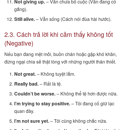
Not giving up.
– Vẫn chưa bỏ cuộc (Vẫn đang cố
gắng).
Still alive.
– Vẫn sống (Cách nói đùa hài hước).
2.3. Cách trả lời khi cảm thấy không tốt
(Negative)
Nếu bạn đang mệt mỏi, buồn chán hoặc gặp khó khăn,
đừng ngại chia sẻ thật lòng với những người thân thiết.
Not great.
– Không tuyệt lắm.
Really bad.
– Rất là tệ.
Couldn’t be worse.
– Không thể tệ hơn được nữa.
I’m trying to stay positive.
– Tôi đang cố giữ lạc
quan đây.
I’m not sure yet.
– Tôi cũng không chắc nữa.