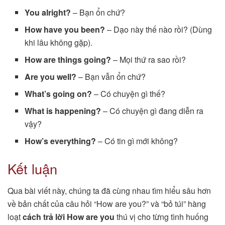
You alright?
– Bạn ổn chứ?
How have you been?
– Dạo này thế nào rồi? (Dùng
khi lâu không gặp).
How are things going?
– Mọi thứ ra sao rồi?
Are you well?
– Bạn vẫn ổn chứ?
What’s going on?
– Có chuyện gì thế?
What is happening?
– Có chuyện gì đang diễn ra
vậy?
How’s everything?
– Có tin gì mới không?
Kết luận
Qua bài viết này, chúng ta đã cùng nhau tìm hiểu sâu hơn
về bản chất của câu hỏi “How are you?” và “bỏ túi” hàng
loạt
cách trả lời How are you
thú vị cho từng tình huống