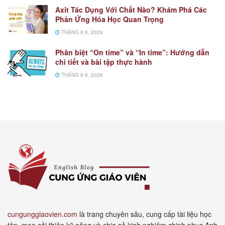
Axit Tác Dụng Với Chất Nào? Khám Phá Các
Phản Ứng Hóa Học Quan Trọng
THÁNG 8 6, 2026
Phân biệt “On time” và “In time”: Hướng dẫn
chi tiết và bài tập thực hành
THÁNG 8 6, 2026
cungunggiaovien.com
là trang chuyên sâu, cung cấp tài liệu học
tập, mẹo cải thiện kỹ năng và chia sẻ kinh nghiệm chinh phục Anh