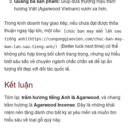
Quảng bá sản phẩm:
Giúp đưa thương hiệu trầm
hương Việt (Agarwood Vietnam) vươn xa hơn.
Trong kinh doanh hay giao tiếp, nếu chưa đạt được thỏa
thuận ngay lập tức, một câu
[chúc bạn may mắn lần sau
tiếng anh](https://cungunggiaovien.com/chuc-ban-may-
(Better luck next time) có thể
man-lan-sau-tieng-anh/)
không phù hợp trong bối cảnh trang trọng, nhưng sự hiểu
biết sâu sắc về chuyên ngành chắc chắn sẽ để lại ấn
tượng tốt đẹp với đối tác quốc tế.
Kết luận
Tóm lại,
trầm hương tiếng Anh là Agarwood
, và nhang
trầm hương là
Agarwood Incense
. Đây là những khái
niệm nền tảng dành cho bất kỳ ai yêu mến và muốn tìm
hiểu sâu về loại gỗ quý này.