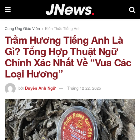
Cung Ứng Giáo Viên
Kiến Thức Tiếng Anh
Trầm Hương Tiếng Anh Là
Gì? Tổng Hợp Thuật Ngữ
Chính Xác Nhất Về “Vua Các
Loại Hương”
bởi
Duyên Anh Ngữ
Tháng 12 22, 2025