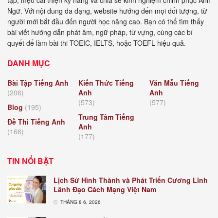
Ngữ. Với nội dung đa dạng, website hướng đến mọi đối tượng, từ
người mới bắt đầu đến người học nâng cao. Bạn có thể tìm thấy
bài viết hướng dẫn phát âm, ngữ pháp, từ vựng, cùng các bí
quyết để làm bài thi TOEIC, IELTS, hoặc TOEFL hiệu quả.
DANH MỤC
Bài Tập Tiếng Anh
Kiến Thức Tiếng
Văn Mẫu Tiếng
(206)
Anh
Anh
(573)
(577)
Blog
(195)
Trung Tâm Tiếng
Đề Thi Tiếng Anh
Anh
(166)
(177)
TIN NỔI BẬT
Lịch Sử Hình Thành và Phát Triển Cương Lĩnh
Lãnh Đạo Cách Mạng Việt Nam
THÁNG 8 6, 2026