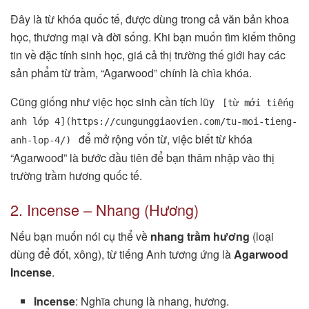
Đây là từ khóa quốc tế, được dùng trong cả văn bản khoa
học, thương mại và đời sống. Khi bạn muốn tìm kiếm thông
tin về đặc tính sinh học, giá cả thị trường thế giới hay các
sản phẩm từ trầm, “Agarwood” chính là chìa khóa.
Cũng giống như việc học sinh cần tích lũy
[từ mới tiếng
anh lớp 4](https://cungunggiaovien.com/tu-moi-tieng-
để mở rộng vốn từ, việc biết từ khóa
anh-lop-4/)
“Agarwood” là bước đầu tiên để bạn thâm nhập vào thị
trường trầm hương quốc tế.
2. Incense – Nhang (Hương)
Nếu bạn muốn nói cụ thể về
nhang trầm hương
(loại
dùng để đốt, xông), từ tiếng Anh tương ứng là
Agarwood
Incense
.
Incense
: Nghĩa chung là nhang, hương.