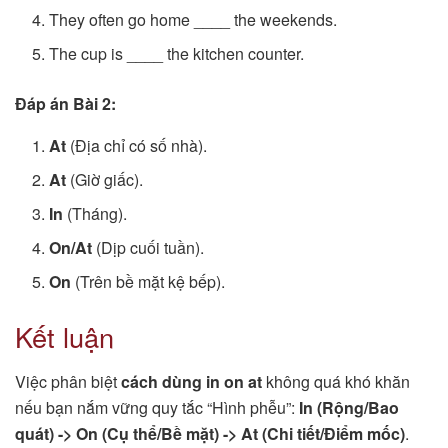
They often go home ____ the weekends.
The cup is ____ the kitchen counter.
Đáp án Bài 2:
At
(Địa chỉ có số nhà).
At
(Giờ giấc).
In
(Tháng).
On/At
(Dịp cuối tuần).
On
(Trên bề mặt kệ bếp).
Kết luận
Việc phân biệt
cách dùng in on at
không quá khó khăn
nếu bạn nắm vững quy tắc “Hình phễu”:
In (Rộng/Bao
quát) -> On (Cụ thể/Bề mặt) -> At (Chi tiết/Điểm mốc)
.