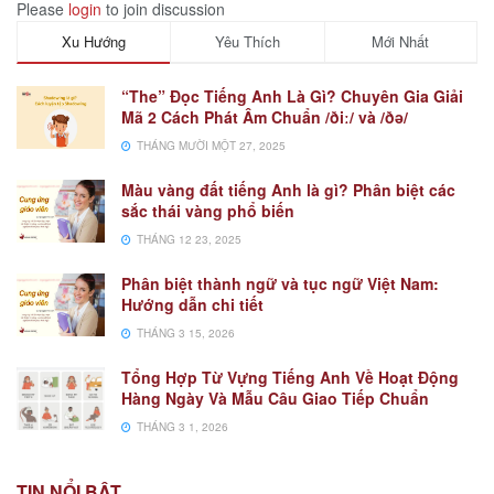
Please
login
to join discussion
Xu Hướng
Yêu Thích
Mới Nhất
“The” Đọc Tiếng Anh Là Gì? Chuyên Gia Giải
Mã 2 Cách Phát Âm Chuẩn /ðiː/ và /ðə/
THÁNG MƯỜI MỘT 27, 2025
Màu vàng đất tiếng Anh là gì? Phân biệt các
sắc thái vàng phổ biến
THÁNG 12 23, 2025
Phân biệt thành ngữ và tục ngữ Việt Nam:
Hướng dẫn chi tiết
THÁNG 3 15, 2026
Tổng Hợp Từ Vựng Tiếng Anh Về Hoạt Động
Hàng Ngày Và Mẫu Câu Giao Tiếp Chuẩn
THÁNG 3 1, 2026
TIN NỔI BẬT