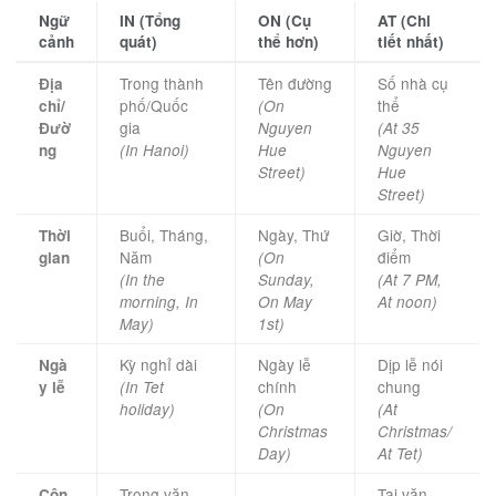
Ngữ
IN (Tổng
ON (Cụ
AT (Chi
cảnh
quát)
thể hơn)
tiết nhất)
Trong thành
Tên đường
Số nhà cụ
Địa
phố/Quốc
thể
chỉ/
(On
gia
Đườ
Nguyen
(At 35
ng
(In Hanoi)
Hue
Nguyen
Street)
Hue
Street)
Buổi, Tháng,
Ngày, Thứ
Giờ, Thời
Thời
Năm
điểm
gian
(On
(In the
Sunday,
(At 7 PM,
morning, In
On May
At noon)
May)
1st)
Kỳ nghỉ dài
Ngày lễ
Dịp lễ nói
Ngà
chính
chung
y lễ
(In Tet
holiday)
(On
(At
Christmas
Christmas/
Day)
At Tet)
Trong văn
–
Tại văn
Côn