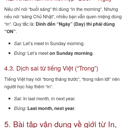
Nếu chỉ nói “buổi sáng” thì dùng “in the morning”. Nhưng
nếu nói “sáng Chủ Nhật”, nhiều bạn vẫn quen miệng dùng
“in”. Quy tắc là:
Dính đến “Ngày” (Day) thì phải dùng
“ON”
.
Sai:
Let’s meet in Sunday morning.
Đúng:
Let’s meet
on Sunday morning
.
4.3. Dịch sai từ tiếng Việt (“Trong”)
Tiếng Việt hay nói “trong tháng trước”, “trong năm tới” nên
người học hay thêm “in”.
Sai:
In last month, in next year.
Đúng:
Last month, next year
.
5. Bài tập vận dụng về giới từ In,