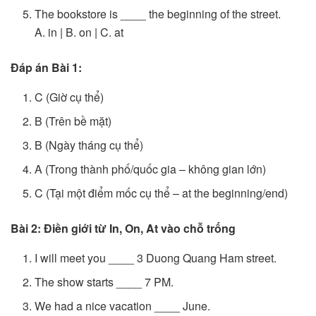
The bookstore is ____ the beginning of the street.
A. in | B. on | C. at
Đáp án Bài 1:
C (Giờ cụ thể)
B (Trên bề mặt)
B (Ngày tháng cụ thể)
A (Trong thành phố/quốc gia – không gian lớn)
C (Tại một điểm mốc cụ thể – at the beginning/end)
Bài 2: Điền giới từ In, On, At vào chỗ trống
I will meet you ____ 3 Duong Quang Ham street.
The show starts ____ 7 PM.
We had a nice vacation ____ June.