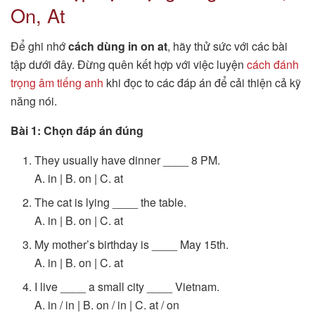
On, At
Để ghi nhớ
cách dùng in on at
, hãy thử sức với các bài
tập dưới đây. Đừng quên kết hợp với việc luyện
cách đánh
trọng âm tiếng anh
khi đọc to các đáp án để cải thiện cả kỹ
năng nói.
Bài 1: Chọn đáp án đúng
They usually have dinner ____ 8 PM.
A. in | B. on | C. at
The cat is lying ____ the table.
A. in | B. on | C. at
My mother’s birthday is ____ May 15th.
A. in | B. on | C. at
I live ____ a small city ____ Vietnam.
A. in / in | B. on / in | C. at / on