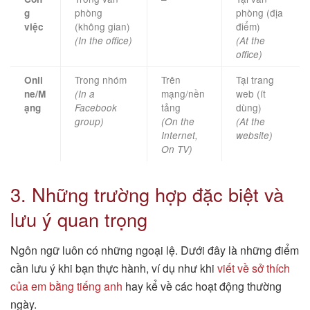
phòng
phòng (địa
g
(không gian)
điểm)
việc
(In the office)
(At the
office)
Trong nhóm
Trên
Tại trang
Onli
mạng/nền
web (ít
ne/M
(In a
tảng
dùng)
ạng
Facebook
group)
(On the
(At the
Internet,
website)
On TV)
3. Những trường hợp đặc biệt và
lưu ý quan trọng
Ngôn ngữ luôn có những ngoại lệ. Dưới đây là những điểm
cần lưu ý khi bạn thực hành, ví dụ như khi
viết về sở thích
của em bằng tiếng anh
hay kể về các hoạt động thường
ngày.