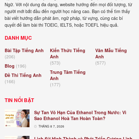
Ngữ. Với nội dung đa dạng, website hướng đến mọi đối tượng, từ
người mới bắt đầu đến người học nâng cao. Bạn có thể tìm thấy
bài viết hướng dẫn phát âm, ngữ pháp, từ vựng, cùng các bí
quyết để làm bài thi TOEIC, IELTS, hoặc TOEFL hiệu quả.
DANH MỤC
Bài Tập Tiếng Anh
Kiến Thức Tiếng
Văn Mẫu Tiếng
(206)
Anh
Anh
(573)
(577)
Blog
(196)
Trung Tâm Tiếng
Đề Thi Tiếng Anh
Anh
(166)
(177)
TIN NỔI BẬT
Sự Tan Vô Hạn Của Ethanol Trong Nước: Vì
Sao Ethanol Hoà Tan Hoàn Toàn?
THÁNG 8 7, 2026
Lịch Sử Hình Thành và Phát Triển Cương Lĩnh