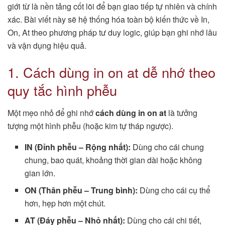
giới từ là nền tảng cốt lõi để bạn giao tiếp tự nhiên và chính
xác. Bài viết này sẽ hệ thống hóa toàn bộ kiến thức về In,
On, At theo phương pháp tư duy logic, giúp bạn ghi nhớ lâu
và vận dụng hiệu quả.
1. Cách dùng in on at dễ nhớ theo
quy tắc hình phễu
Một mẹo nhỏ để ghi nhớ
cách dùng in on at
là tưởng
tượng một hình phễu (hoặc kim tự tháp ngược).
IN (Đỉnh phễu – Rộng nhất):
Dùng cho cái chung
chung, bao quát, khoảng thời gian dài hoặc không
gian lớn.
ON (Thân phễu – Trung bình):
Dùng cho cái cụ thể
hơn, hẹp hơn một chút.
AT (Đáy phễu – Nhỏ nhất):
Dùng cho cái chi tiết,