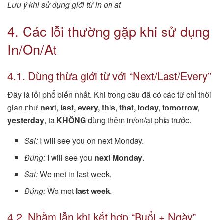
Lưu ý khi sử dụng giới từ in on at
4. Các lỗi thường gặp khi sử dụng
In/On/At
4.1. Dùng thừa giới từ với “Next/Last/Every”
Đây là lỗi phổ biến nhất. Khi trong câu đã có các từ chỉ thời
gian như
next, last, every, this, that, today, tomorrow,
yesterday
, ta
KHÔNG
dùng thêm in/on/at phía trước.
Sai:
I will see you on next Monday.
Đúng:
I will see you
next Monday
.
Sai:
We met in last week.
Đúng:
We met
last week
.
4.2. Nhầm lẫn khi kết hợp “Buổi + Ngày”