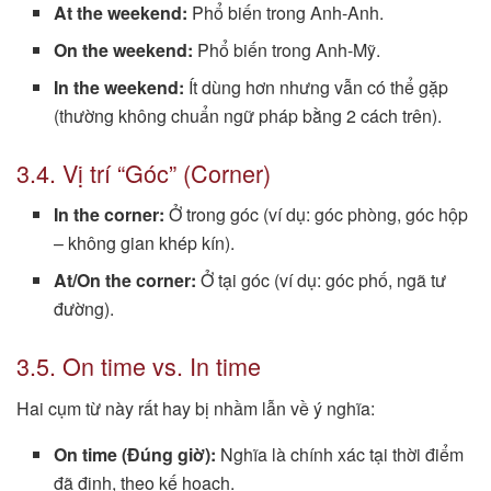
At the weekend:
Phổ biến trong Anh-Anh.
On the weekend:
Phổ biến trong Anh-Mỹ.
In the weekend:
Ít dùng hơn nhưng vẫn có thể gặp
(thường không chuẩn ngữ pháp bằng 2 cách trên).
3.4. Vị trí “Góc” (Corner)
In the corner:
Ở trong góc (ví dụ: góc phòng, góc hộp
– không gian khép kín).
At/On the corner:
Ở tại góc (ví dụ: góc phố, ngã tư
đường).
3.5. On time vs. In time
Hai cụm từ này rất hay bị nhầm lẫn về ý nghĩa:
On time (Đúng giờ):
Nghĩa là chính xác tại thời điểm
đã định, theo kế hoạch.