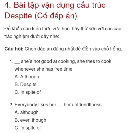
4. Bài tập vận dụng cấu trúc
Despite (Có đáp án)
Để khắc sâu kiến thức vừa học, hãy thử sức với các câu
trắc nghiệm dưới đây nhé:
Câu hỏi:
Chọn đáp án đúng nhất để điền vào chỗ trống.
__
she’s not good at cooking, she tries to cook
whenever she has free time.
A. Although
B. Despite
C. In spite of
Everybody likes her
__
her unfriendliness.
A. although
B. even though
C. in spite of