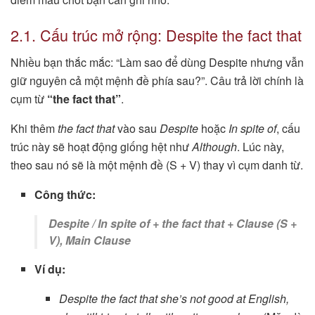
2.1. Cấu trúc mở rộng: Despite the fact that
Nhiều bạn thắc mắc: “Làm sao để dùng Despite nhưng vẫn
giữ nguyên cả một mệnh đề phía sau?”. Câu trả lời chính là
cụm từ
“the fact that”
.
Khi thêm
the fact that
vào sau
Despite
hoặc
In spite of
, cấu
trúc này sẽ hoạt động giống hệt như
Although
. Lúc này,
theo sau nó sẽ là một mệnh đề (S + V) thay vì cụm danh từ.
Công thức:
Despite / In spite of + the fact that + Clause (S +
V), Main Clause
Ví dụ:
Despite the fact that she’s not good at English,