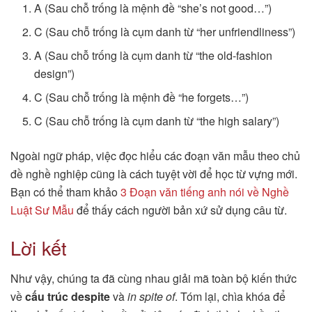
A (Sau chỗ trống là mệnh đề “she’s not good…”)
C (Sau chỗ trống là cụm danh từ “her unfriendliness”)
A (Sau chỗ trống là cụm danh từ “the old-fashion
design”)
C (Sau chỗ trống là mệnh đề “he forgets…”)
C (Sau chỗ trống là cụm danh từ “the high salary”)
Ngoài ngữ pháp, việc đọc hiểu các đoạn văn mẫu theo chủ
đề nghề nghiệp cũng là cách tuyệt vời để học từ vựng mới.
Bạn có thể tham khảo
3 Đoạn văn tiếng anh nói về Nghề
Luật Sư Mẫu
để thấy cách người bản xứ sử dụng câu từ.
Lời kết
Như vậy, chúng ta đã cùng nhau giải mã toàn bộ kiến thức
về
cấu trúc despite
và
in spite of
. Tóm lại, chìa khóa để