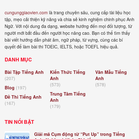
cungunggiaovien.com
là trang chuyên sâu, cung cấp tài liệu học
tập, mẹo cải thiện kỹ năng và chia sẻ kinh nghiệm chinh phục Anh
Ngữ. Với nội dung đa dạng, website hướng đến mọi đối tượng, từ
người mới bắt đầu đến người học nâng cao. Bạn có thể tìm thấy
bài viết hướng dẫn phát âm, ngữ pháp, từ vựng, cùng các bí
quyết để làm bài thi TOEIC, IELTS, hoặc TOEFL hiệu quả.
DANH MỤC
Bài Tập Tiếng Anh
Kiến Thức Tiếng
Văn Mẫu Tiếng
(207)
Anh
Anh
(573)
(578)
Blog
(197)
Trung Tâm Tiếng
Đề Thi Tiếng Anh
Anh
(167)
(179)
TIN NỔI BẬT
Giải mã Cụm động từ “Put Up” trong Tiếng