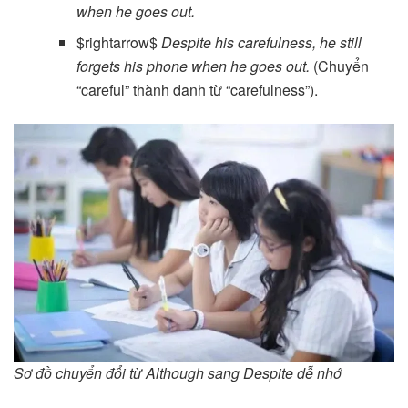
when he goes out.
$rightarrow$
Despite his carefulness, he still
forgets his phone when he goes out.
(Chuyển
“careful” thành danh từ “carefulness”).
Sơ đồ chuyển đổi từ Although sang Despite dễ nhớ