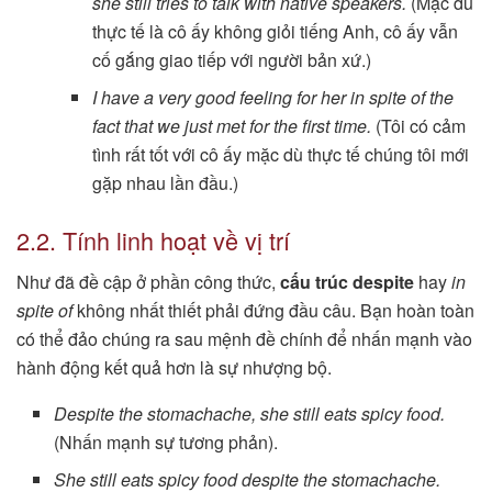
she still tries to talk with native speakers.
(Mặc dù
thực tế là cô ấy không giỏi tiếng Anh, cô ấy vẫn
cố gắng giao tiếp với người bản xứ.)
I have a very good feeling for her in spite of the
fact that we just met for the first time.
(Tôi có cảm
tình rất tốt với cô ấy mặc dù thực tế chúng tôi mới
gặp nhau lần đầu.)
2.2. Tính linh hoạt về vị trí
Như đã đề cập ở phần công thức,
cấu trúc despite
hay
in
spite of
không nhất thiết phải đứng đầu câu. Bạn hoàn toàn
có thể đảo chúng ra sau mệnh đề chính để nhấn mạnh vào
hành động kết quả hơn là sự nhượng bộ.
Despite the stomachache, she still eats spicy food.
(Nhấn mạnh sự tương phản).
She still eats spicy food despite the stomachache.