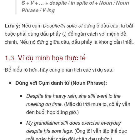
S + V + … + despite / in spite of + Noun / Noun
Phrase / V-ing
Lưu ý:
Nếu cụm
Despite/In spite of
đứng ở đầu câu, ta bắt
buộc phải dùng dấu phẩy (,) để ngăn cách với mệnh đề
chính. Nếu nó đứng giữa câu, dấu phẩy là không cần thiết.
1.3. Ví dụ minh họa thực tế
Để hiểu rõ hơn, hãy cùng phân tích các ví dụ sau:
Dùng với Cụm danh từ (Noun Phrase):
Despite the heavy rain, she still went to the
meeting on time.
(Mặc dù trời mưa to, cô ấy vẫn
đến buổi họp đúng giờ.)
My grandfather still does exercise everyday
despite his sore legs.
(Ông tôi vẫn tập thể dục
mỗi ngày bất chấp đôi chân đau nhức.)