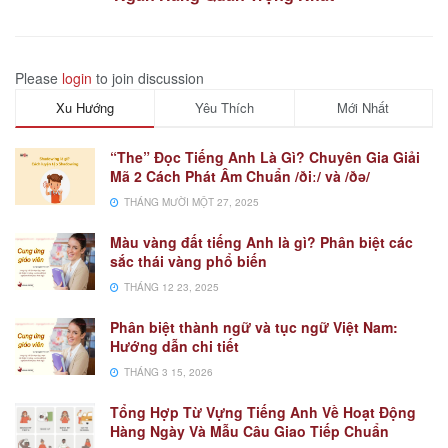
Please
login
to join discussion
Xu Hướng
Yêu Thích
Mới Nhất
“The” Đọc Tiếng Anh Là Gì? Chuyên Gia Giải
Mã 2 Cách Phát Âm Chuẩn /ðiː/ và /ðə/
THÁNG MƯỜI MỘT 27, 2025
Màu vàng đất tiếng Anh là gì? Phân biệt các
sắc thái vàng phổ biến
THÁNG 12 23, 2025
Phân biệt thành ngữ và tục ngữ Việt Nam:
Hướng dẫn chi tiết
THÁNG 3 15, 2026
Tổng Hợp Từ Vựng Tiếng Anh Về Hoạt Động
Hàng Ngày Và Mẫu Câu Giao Tiếp Chuẩn