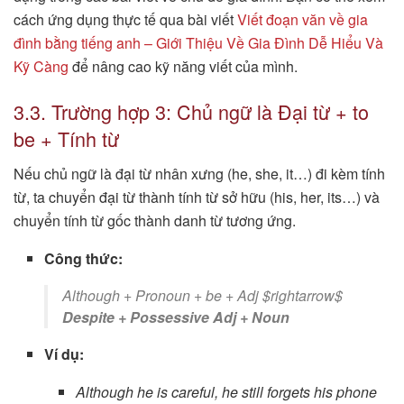
cách ứng dụng thực tế qua bài viết
Viết đoạn văn về gia
đình bằng tiếng anh – Giới Thiệu Về Gia Đình Dễ Hiểu Và
Kỹ Càng
để nâng cao kỹ năng viết của mình.
3.3. Trường hợp 3: Chủ ngữ là Đại từ + to
be + Tính từ
Nếu chủ ngữ là đại từ nhân xưng (he, she, it…) đi kèm tính
từ, ta chuyển đại từ thành tính từ sở hữu (his, her, its…) và
chuyển tính từ gốc thành danh từ tương ứng.
Công thức:
Although + Pronoun + be + Adj $rightarrow$
Despite + Possessive Adj + Noun
Ví dụ:
Although he is careful, he still forgets his phone