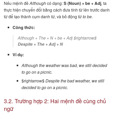
Nếu mệnh đề
Although
có dạng:
S (Noun) + be + Adj
, ta
thực hiện chuyển đổi bằng cách đưa tính từ lên trước danh
từ để tạo thành cụm danh từ, và bỏ động từ
to be
.
Công thức:
Although + The + N + be + Adj $rightarrow$
Despite + The + Adj + N
Ví dụ:
Although the weather was bad, we still decided
to go on a picnic.
$rightarrow$
Despite the bad weather, we still
decided to go on a picnic.
3.2. Trường hợp 2: Hai mệnh đề cùng chủ
ngữ