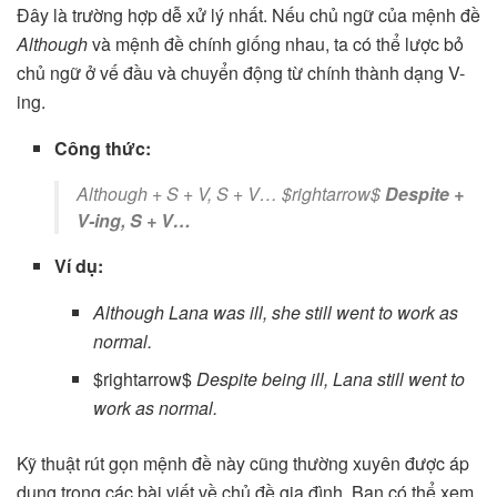
Đây là trường hợp dễ xử lý nhất. Nếu chủ ngữ của mệnh đề
Although
và mệnh đề chính giống nhau, ta có thể lược bỏ
chủ ngữ ở vế đầu và chuyển động từ chính thành dạng V-
ing.
Công thức:
Although + S + V, S + V… $rightarrow$
Despite +
V-ing, S + V…
Ví dụ:
Although Lana was ill, she still went to work as
normal.
$rightarrow$
Despite being ill, Lana still went to
work as normal.
Kỹ thuật rút gọn mệnh đề này cũng thường xuyên được áp
dụng trong các bài viết về chủ đề gia đình. Bạn có thể xem