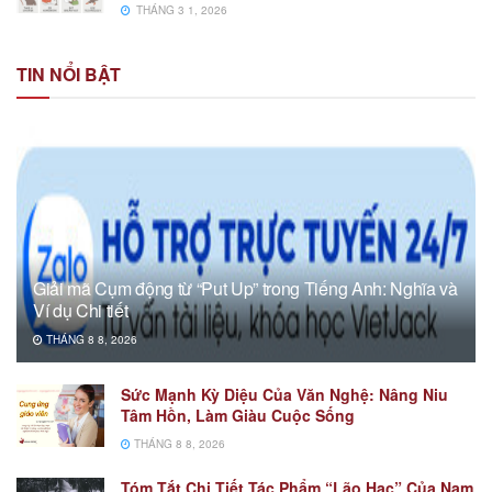
THÁNG 3 1, 2026
TIN NỔI BẬT
Giải mã Cụm động từ “Put Up” trong Tiếng Anh: Nghĩa và
Ví dụ Chi tiết
THÁNG 8 8, 2026
Sức Mạnh Kỳ Diệu Của Văn Nghệ: Nâng Niu
Tâm Hồn, Làm Giàu Cuộc Sống
THÁNG 8 8, 2026
Tóm Tắt Chi Tiết Tác Phẩm “Lão Hạc” Của Nam