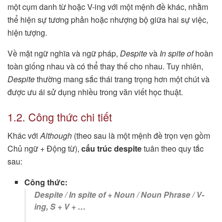
một cụm danh từ hoặc V-ing với một mệnh đề khác, nhằm
thể hiện sự tương phản hoặc nhượng bộ giữa hai sự việc,
hiện tượng.
Về mặt ngữ nghĩa và ngữ pháp,
Despite
và
In spite of
hoàn
toàn giống nhau và có thể thay thế cho nhau. Tuy nhiên,
Despite
thường mang sắc thái trang trọng hơn một chút và
được ưu ái sử dụng nhiều trong văn viết học thuật.
1.2. Công thức chi tiết
Khác với
Although
(theo sau là một mệnh đề trọn vẹn gồm
Chủ ngữ + Động từ),
cấu trúc despite
tuân theo quy tắc
sau:
Công thức:
Despite / In spite of + Noun / Noun Phrase / V-
ing, S + V + …