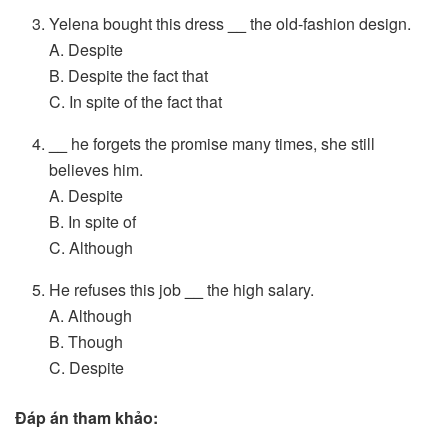
Yelena bought this dress
__
the old-fashion design.
A. Despite
B. Despite the fact that
C. In spite of the fact that
__
he forgets the promise many times, she still
believes him.
A. Despite
B. In spite of
C. Although
He refuses this job
__
the high salary.
A. Although
B. Though
C. Despite
Đáp án tham khảo: