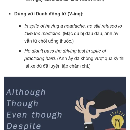
Dùng với Danh động từ (V-ing):
In spite of having a headache, he still refused to
take the medicine.
(Mặc dù bị đau đầu, anh ấy
vẫn từ chối uống thuốc.)
He didn’t pass the driving test in spite of
practicing hard.
(Anh ấy đã không vượt qua kỳ thi
lái xe dù đã luyện tập chăm chỉ.)