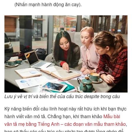
(Nhấn mạnh hành động ăn cay).
Lưu ý về vị trí và biến thể của cấu trúc despite trong câu
Kỹ năng biến đổi câu linh hoạt này rất hữu ích khi bạn thực
hành viết văn mô tả. Chẳng hạn, khi tham khảo
Mẫu bài
văn tả mẹ bằng Tiếng Anh – các đoạn văn mẫu tham khảo
,
bạn sẽ thấy các cấu trúc câu phức tạp được lồng ghép để