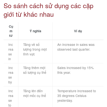
So sánh cách sử dụng các cặp
giới từ khác nhau
Cụ
m
Ý nghĩa
Ví dụ
từ
Inc
Tăng về số
An increase in sales was
rea
lượng trong một
observed last quarter.
se
lĩnh vực
in
Inc
Tăng thêm một
Sales increased by 15%
rea
số lượng cụ thể
this year.
se
by
Inc
Tăng lên đến
Temperature increased to
rea
một mốc cụ thể
35 degrees Celsius
se
yesterday.
to