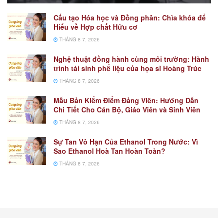
Cấu tạo Hóa học và Đồng phân: Chìa khóa để
Hiểu về Hợp chất Hữu cơ
THÁNG 8 7, 2026
Nghệ thuật đồng hành cùng môi trường: Hành
trình tái sinh phế liệu của họa sĩ Hoàng Trúc
THÁNG 8 7, 2026
Mẫu Bản Kiểm Điểm Đảng Viên: Hướng Dẫn
Chi Tiết Cho Cán Bộ, Giáo Viên và Sinh Viên
THÁNG 8 7, 2026
Sự Tan Vô Hạn Của Ethanol Trong Nước: Vì
Sao Ethanol Hoà Tan Hoàn Toàn?
THÁNG 8 7, 2026