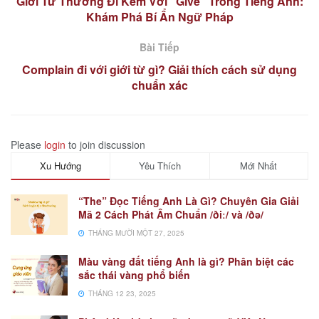
Giới Từ Thường Đi Kèm Với “Give” Trong Tiếng Anh:
Khám Phá Bí Ẩn Ngữ Pháp
Bài Tiếp
Complain đi với giới từ gì? Giải thích cách sử dụng
chuẩn xác
Please
login
to join discussion
Xu Hướng
Yêu Thích
Mới Nhất
“The” Đọc Tiếng Anh Là Gì? Chuyên Gia Giải
Mã 2 Cách Phát Âm Chuẩn /ðiː/ và /ðə/
THÁNG MƯỜI MỘT 27, 2025
Màu vàng đất tiếng Anh là gì? Phân biệt các
sắc thái vàng phổ biến
THÁNG 12 23, 2025