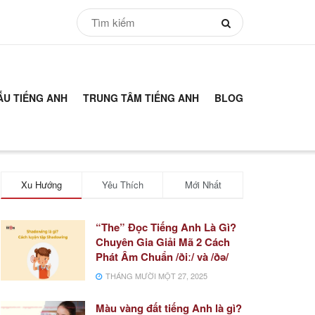
ẪU TIẾNG ANH
TRUNG TÂM TIẾNG ANH
BLOG
Xu Hướng
Yêu Thích
Mới Nhất
“The” Đọc Tiếng Anh Là Gì?
Chuyên Gia Giải Mã 2 Cách
Phát Âm Chuẩn /ðiː/ và /ðə/
THÁNG MƯỜI MỘT 27, 2025
Màu vàng đất tiếng Anh là gì?