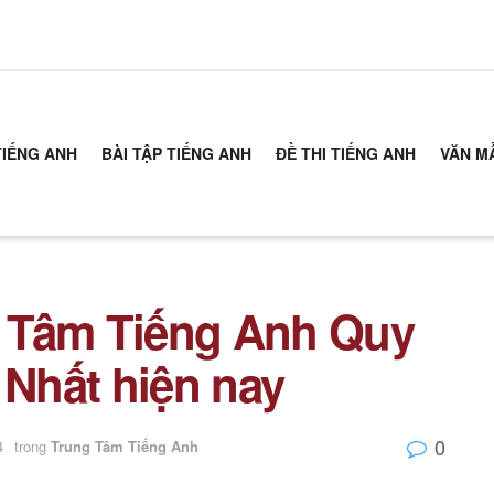
TIẾNG ANH
BÀI TẬP TIẾNG ANH
ĐỀ THI TIẾNG ANH
VĂN M
 Tâm Tiếng Anh Quy
Nhất hiện nay
0
4
trong
Trung Tâm Tiếng Anh