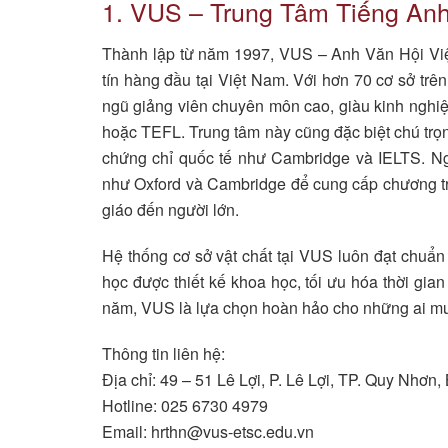
1. VUS – Trung Tâm Tiếng An
Thành lập từ năm 1997, VUS – Anh Văn Hội Việt
tín hàng đầu tại Việt Nam. Với hơn 70 cơ sở trê
ngũ giảng viên chuyên môn cao, giàu kinh ngh
hoặc TEFL. Trung tâm này cũng đặc biệt chú trọ
chứng chỉ quốc tế như Cambridge và IELTS. Ngo
như Oxford và Cambridge để cung cấp chương trì
giáo đến người lớn.
Hệ thống cơ sở vật chất tại VUS luôn đạt chuẩn 
học được thiết kế khoa học, tối ưu hóa thời gia
năm, VUS là lựa chọn hoàn hảo cho những ai mu
Thông tin liên hệ:
Địa chỉ: 49 – 51 Lê Lợi, P. Lê Lợi, TP. Quy Nhơn,
Hotline: 025 6730 4979
Email:
hrthn@vus-etsc.edu.vn