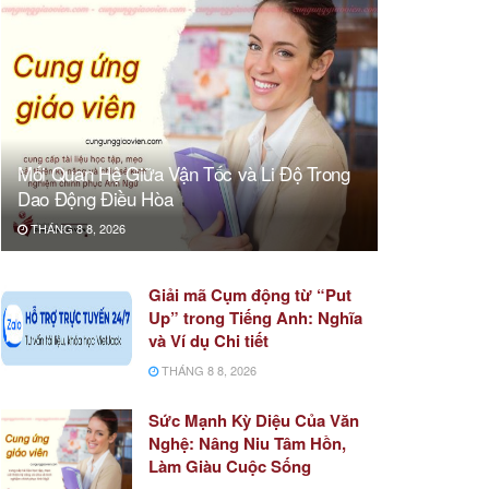
Mối Quan Hệ Giữa Vận Tốc và Li Độ Trong
Dao Động Điều Hòa
THÁNG 8 8, 2026
Giải mã Cụm động từ “Put
Up” trong Tiếng Anh: Nghĩa
và Ví dụ Chi tiết
THÁNG 8 8, 2026
Sức Mạnh Kỳ Diệu Của Văn
Nghệ: Nâng Niu Tâm Hồn,
Làm Giàu Cuộc Sống