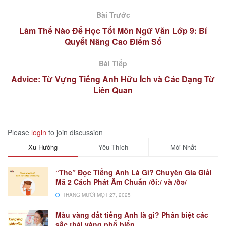
Bài Trước
Làm Thế Nào Để Học Tốt Môn Ngữ Văn Lớp 9: Bí
Quyết Nâng Cao Điểm Số
Bài Tiếp
Advice: Từ Vựng Tiếng Anh Hữu Ích và Các Dạng Từ
Liên Quan
Please
login
to join discussion
Xu Hướng
Yêu Thích
Mới Nhất
“The” Đọc Tiếng Anh Là Gì? Chuyên Gia Giải
Mã 2 Cách Phát Âm Chuẩn /ðiː/ và /ðə/
THÁNG MƯỜI MỘT 27, 2025
Màu vàng đất tiếng Anh là gì? Phân biệt các
sắc thái vàng phổ biến