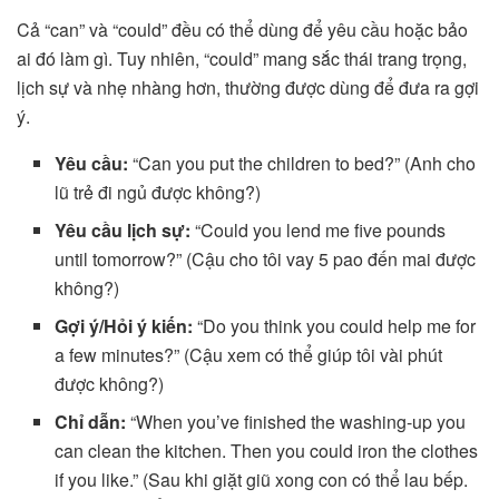
Cả “can” và “could” đều có thể dùng để yêu cầu hoặc bảo
ai đó làm gì. Tuy nhiên, “could” mang sắc thái trang trọng,
lịch sự và nhẹ nhàng hơn, thường được dùng để đưa ra gợi
ý.
Yêu cầu:
“Can you put the children to bed?” (Anh cho
lũ trẻ đi ngủ được không?)
Yêu cầu lịch sự:
“Could you lend me five pounds
until tomorrow?” (Cậu cho tôi vay 5 pao đến mai được
không?)
Gợi ý/Hỏi ý kiến:
“Do you think you could help me for
a few minutes?” (Cậu xem có thể giúp tôi vài phút
được không?)
Chỉ dẫn:
“When you’ve finished the washing-up you
can clean the kitchen. Then you could iron the clothes
if you like.” (Sau khi giặt giũ xong con có thể lau bếp.