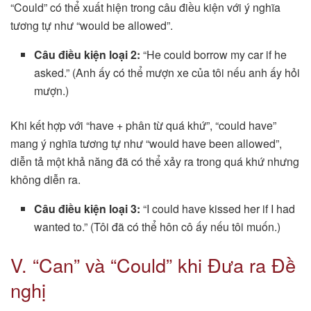
“Could” có thể xuất hiện trong câu điều kiện với ý nghĩa
tương tự như “would be allowed”.
Câu điều kiện loại 2:
“He could borrow my car if he
asked.” (Anh ấy có thể mượn xe của tôi nếu anh ấy hỏi
mượn.)
Khi kết hợp với “have + phân từ quá khứ”, “could have”
mang ý nghĩa tương tự như “would have been allowed”,
diễn tả một khả năng đã có thể xảy ra trong quá khứ nhưng
không diễn ra.
Câu điều kiện loại 3:
“I could have kissed her if I had
wanted to.” (Tôi đã có thể hôn cô ấy nếu tôi muốn.)
V. “Can” và “Could” khi Đưa ra Đề
nghị