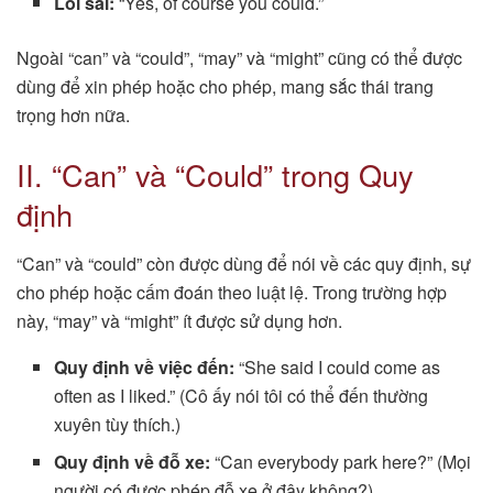
Lỗi sai:
“Yes, of course you could.”
Ngoài “can” và “could”, “may” và “might” cũng có thể được
dùng để xin phép hoặc cho phép, mang sắc thái trang
trọng hơn nữa.
II. “Can” và “Could” trong Quy
định
“Can” và “could” còn được dùng để nói về các quy định, sự
cho phép hoặc cấm đoán theo luật lệ. Trong trường hợp
này, “may” và “might” ít được sử dụng hơn.
Quy định về việc đến:
“She said I could come as
often as I liked.” (Cô ấy nói tôi có thể đến thường
xuyên tùy thích.)
Quy định về đỗ xe:
“Can everybody park here?” (Mọi
người có được phép đỗ xe ở đây không?)