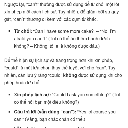
Ngược lại, “can’t” thường được sử dụng để từ chối một lời
xin phép một cách lịch sự. Tuy nhiên, để giảm bớt sự gay
gắt, “can’t” thường đi kèm với các cụm từ khác.
Từ chối:
“Can I have some more cake?” – “No, I’m
afraid you can’t.” (Tôi có thể ăn thêm bánh được
không? – Không, tôi e là không được đâu.)
Để thể hiện sự lịch sự và trang trọng hơn khi xin phép,
“could” là một lựa chọn thay thế tuyệt vời cho “can”. Tuy
nhiên, cần lưu ý rằng “could”
không
được sử dụng khi cho
phép hoặc từ chối.
Xin phép lịch sự:
“Could I ask you something?” (Tôi
có thể hỏi bạn một điều không?)
Câu trả lời (vẫn dùng “can”):
“Yes, of course you
can.” (Vâng, bạn chắc chắn có thể.)