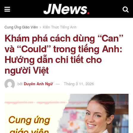
Cung Ứng Giáo Viên
Kiến Thức Tiếng Anh
Khám phá cách dùng “Can”
và “Could” trong tiếng Anh:
Hướng dẫn chi tiết cho
người Việt
bởi
Duyên Anh Ngữ
Tháng 3 11, 2026