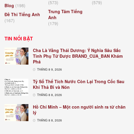
(573)
(579)
Blog
(198)
Trung Tâm Tiếng
Đề Thi Tiếng Anh
Anh
(167)
(179)
TIN NỔI BẬT
Cha Là Vầng Thái Dương: Ý Nghĩa Sâu Sắc
Tình Phụ Tử Được BRAND_CUA_BAN Khám
Phá
THÁNG 8 9, 2026
Tỷ Số Thể Tích Nước Còn Lại Trong Cốc Sau
Khi Thả Bi và Nón
THÁNG 8 8, 2026
Hồ Chí Minh – Một con người sinh ra từ chân
lý
THÁNG 8 8, 2026