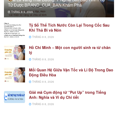
Tử Được BRAND_CUA_BAN Khám Phá
THÁNG 8 9, 2026
Tỷ Số Thể Tích Nước Còn Lại Trong Cốc Sau
Khi Thả Bi và Nón
THÁNG 8 8, 2026
Hồ Chí Minh – Một con người sinh ra từ chân
lý
THÁNG 8 8, 2026
Mối Quan Hệ Giữa Vận Tốc và Li Độ Trong Dao
Động Điều Hòa
THÁNG 8 8, 2026
Giải mã Cụm động từ “Put Up” trong Tiếng
Anh: Nghĩa và Ví dụ Chi tiết
THÁNG 8 8, 2026