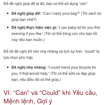
Để đề nghị giúp đỡ ai đó, bạn có thể sử dụng “can”.
Đề nghị giúp đỡ:
“Can I carry your bag?” (Tôi xách túi
giúp bạn nhé?)
Đề nghị thực hiện việc gì:
“I can baby-sit for you this
evening if you like.” (Tôi có thể trông con cho bạn tối
nay nếu bạn muốn.)
Để lời đề nghị trở nên nhẹ nhàng và lịch sự hơn, “could” là
lựa chọn phù hợp.
Đề nghị nhẹ nhàng:
“I could mend your bicycle for
you, if that would help.” (Tôi có thể sửa xe đạp giúp
bạn, nếu điều đó có thể giúp.)
VI. “Can” và “Could” khi Yêu cầu,
Mệnh lệnh, Gợi ý