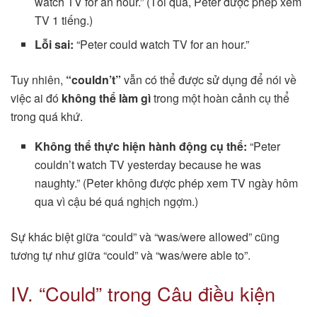
watch TV for an hour.” (Tối qua, Peter được phép xem
TV 1 tiếng.)
Lỗi sai:
“Peter could watch TV for an hour.”
Tuy nhiên,
“couldn’t”
vẫn có thể được sử dụng để nói về
việc ai đó
không thể làm gì
trong một hoàn cảnh cụ thể
trong quá khứ.
Không thể thực hiện hành động cụ thể:
“Peter
couldn’t watch TV yesterday because he was
naughty.” (Peter không được phép xem TV ngày hôm
qua vì cậu bé quá nghịch ngợm.)
Sự khác biệt giữa “could” và “was/were allowed” cũng
tương tự như giữa “could” và “was/were able to”.
IV. “Could” trong Câu điều kiện