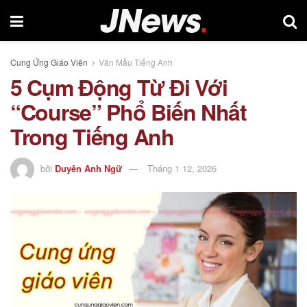
Cung Ứng Giáo Viên
Văn Mẫu Tiếng Anh
5 Cụm Động Từ Đi Với
“Course” Phổ Biến Nhất
Trong Tiếng Anh
bởi
Duyên Anh Ngữ
Tháng 1 12, 2026