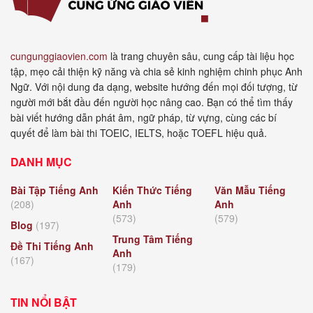
cungunggiaovien.com
là trang chuyên sâu, cung cấp tài liệu học
tập, mẹo cải thiện kỹ năng và chia sẻ kinh nghiệm chinh phục Anh
Ngữ. Với nội dung đa dạng, website hướng đến mọi đối tượng, từ
người mới bắt đầu đến người học nâng cao. Bạn có thể tìm thấy
bài viết hướng dẫn phát âm, ngữ pháp, từ vựng, cùng các bí
quyết để làm bài thi TOEIC, IELTS, hoặc TOEFL hiệu quả.
DANH MỤC
Bài Tập Tiếng Anh
Kiến Thức Tiếng
Văn Mẫu Tiếng
(208)
Anh
Anh
(573)
(579)
Blog
(197)
Trung Tâm Tiếng
Đề Thi Tiếng Anh
Anh
(167)
(179)
TIN NỔI BẬT