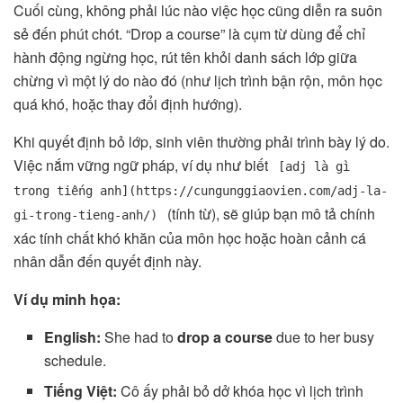
Cuối cùng, không phải lúc nào việc học cũng diễn ra suôn
sẻ đến phút chót. “Drop a course” là cụm từ dùng để chỉ
hành động ngừng học, rút tên khỏi danh sách lớp giữa
chừng vì một lý do nào đó (như lịch trình bận rộn, môn học
quá khó, hoặc thay đổi định hướng).
Khi quyết định bỏ lớp, sinh viên thường phải trình bày lý do.
Việc nắm vững ngữ pháp, ví dụ như biết
[adj là gì
trong tiếng anh](https://cungunggiaovien.com/adj-la-
(tính từ), sẽ giúp bạn mô tả chính
gi-trong-tieng-anh/)
xác tính chất khó khăn của môn học hoặc hoàn cảnh cá
nhân dẫn đến quyết định này.
Ví dụ minh họa:
English:
She had to
drop a course
due to her busy
schedule.
Tiếng Việt:
Cô ấy phải bỏ dở khóa học vì lịch trình