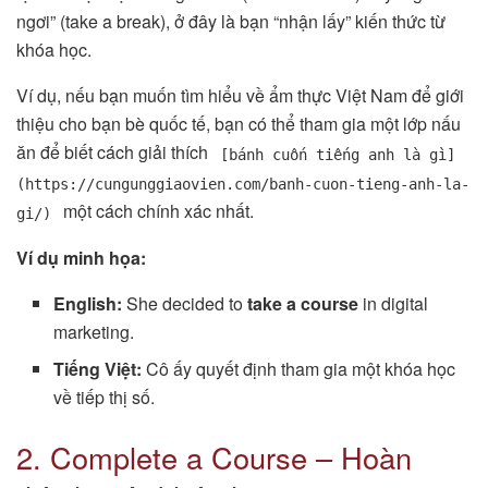
ngơi” (take a break), ở đây là bạn “nhận lấy” kiến thức từ
khóa học.
Ví dụ, nếu bạn muốn tìm hiểu về ẩm thực Việt Nam để giới
thiệu cho bạn bè quốc tế, bạn có thể tham gia một lớp nấu
ăn để biết cách giải thích
[bánh cuốn tiếng anh là gì]
(https://cungunggiaovien.com/banh-cuon-tieng-anh-la-
một cách chính xác nhất.
gi/)
Ví dụ minh họa:
English:
She decided to
take a course
in digital
marketing.
Tiếng Việt:
Cô ấy quyết định tham gia một khóa học
về tiếp thị số.
2. Complete a Course – Hoàn