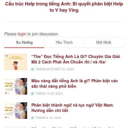
Cấu trúc Help trong tiếng Anh: Bí quyết phân biệt Help
to V hay Ving
Please
login
to join discussion
Xu Hướng
Yêu Thích
Mới Nhất
“The” Đọc Tiếng Anh Là Gì? Chuyên Gia Giải
Mã 2 Cách Phát Âm Chuẩn /ðiː/ và /ðə/
THÁNG MƯỜI MỘT 27, 2025
Màu vàng đất tiếng Anh là gì? Phân biệt các
sắc thái vàng phổ biến
THÁNG 12 23, 2025
Phân biệt thành ngữ và tục ngữ Việt Nam:
Hướng dẫn chi tiết
THÁNG 3 15, 2026