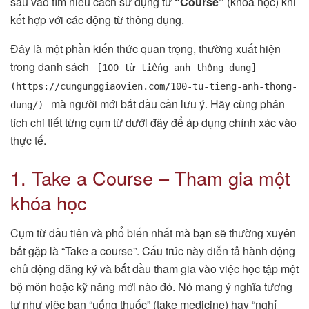
sâu vào tìm hiểu cách sử dụng từ
“Course”
(khóa học) khi
kết hợp với các động từ thông dụng.
Đây là một phần kiến thức quan trọng, thường xuất hiện
trong danh sách
[100 từ tiếng anh thông dụng]
(https://cungunggiaovien.com/100-tu-tieng-anh-thong-
mà người mới bắt đầu cần lưu ý. Hãy cùng phân
dung/)
tích chi tiết từng cụm từ dưới đây để áp dụng chính xác vào
thực tế.
1. Take a Course – Tham gia một
khóa học
Cụm từ đầu tiên và phổ biến nhất mà bạn sẽ thường xuyên
bắt gặp là “Take a course”. Cấu trúc này diễn tả hành động
chủ động đăng ký và bắt đầu tham gia vào việc học tập một
bộ môn hoặc kỹ năng mới nào đó. Nó mang ý nghĩa tương
tự như việc bạn “uống thuốc” (take medicine) hay “nghỉ