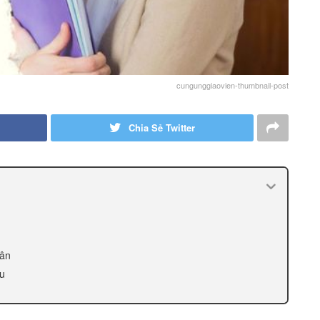
cungunggiaovien-thumbnail-post
Chia Sẻ Twitter
Vân
ều