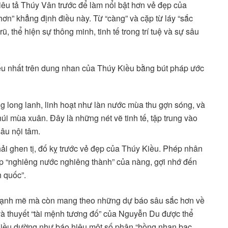
êu tả Thúy Vân trước để làm nổi bật hơn vẻ đẹp của
n” khẳng định điều này. Từ “càng” và cặp từ láy “sắc
ũ, thể hiện sự thông minh, tinh tế trong trí tuệ và sự sâu
ểu nhất trên dung nhan của Thúy Kiều bằng bút pháp ước
ng long lanh, linh hoạt như làn nước mùa thu gợn sóng, và
úi mùa xuân. Đây là những nét vẽ tinh tế, tập trung vào
âu nội tâm.
hải ghen tị, đố kỵ trước vẻ đẹp của Thúy Kiều. Phép nhân
ẹp “nghiêng nước nghiêng thành” của nàng, gợi nhớ đến
h quốc”.
mạnh mẽ mà còn mang theo những dự báo sâu sắc hơn về
à thuyết “tài mệnh tương đố” của Nguyễn Du được thể
a Kiều dường như báo hiệu một số phận “hồng nhan bạc