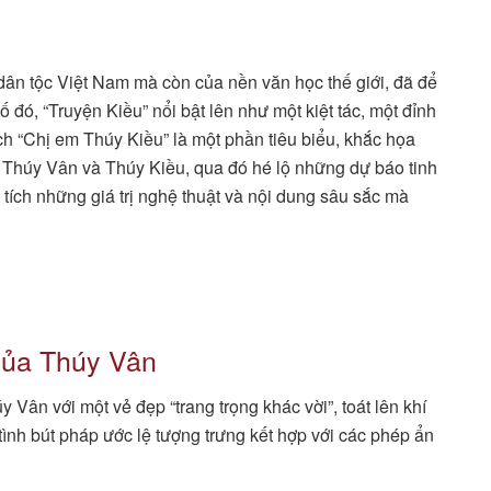
 dân tộc Việt Nam mà còn của nền văn học thế giới, đã để
ố đó, “Truyện Kiều” nổi bật lên như một kiệt tác, một đỉnh
ch “Chị em Thúy Kiều” là một phần tiêu biểu, khắc họa
m Thúy Vân và Thúy Kiều, qua đó hé lộ những dự báo tinh
 tích những giá trị nghệ thuật và nội dung sâu sắc mà
của Thúy Vân
Vân với một vẻ đẹp “trang trọng khác vời”, toát lên khí
ình bút pháp ước lệ tượng trưng kết hợp với các phép ẩn