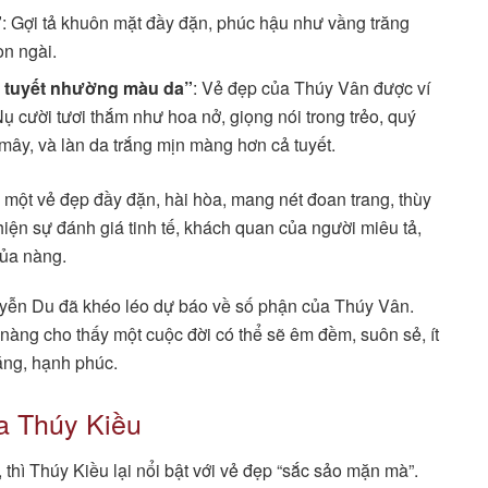
”
: Gợi tả khuôn mặt đầy đặn, phúc hậu như vầng trăng
on ngài.
, tuyết nhường màu da”
: Vẻ đẹp của Thúy Vân được ví
ụ cười tươi thắm như hoa nở, giọng nói trong trẻo, quý
ây, và làn da trắng mịn màng hơn cả tuyết.
một vẻ đẹp đầy đặn, hài hòa, mang nét đoan trang, thùy
hiện sự đánh giá tinh tế, khách quan của người miêu tả,
của nàng.
uyễn Du đã khéo léo dự báo về số phận của Thúy Vân.
nàng cho thấy một cuộc đời có thể sẽ êm đềm, suôn sẻ, ít
ặng, hạnh phúc.
a Thúy Kiều
thì Thúy Kiều lại nổi bật với vẻ đẹp “sắc sảo mặn mà”.