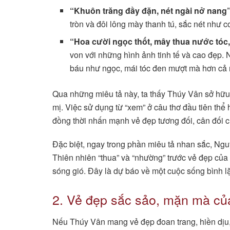
“Khuôn trăng đầy đặn, nét ngài nở nang
tròn và đôi lông mày thanh tú, sắc nét như c
“Hoa cười ngọc thốt, mây thua nước tóc
von với những hình ảnh tinh tế và cao đẹp. N
báu như ngọc, mái tóc đen mượt mà hơn cả m
Qua những miêu tả này, ta thấy Thúy Vân sở hữu 
mị. Việc sử dụng từ “xem” ở câu thơ đầu tiên thể 
đồng thời nhấn mạnh vẻ đẹp tương đối, cân đối 
Đặc biệt, ngay trong phần miêu tả nhan sắc, Ng
Thiên nhiên “thua” và “nhường” trước vẻ đẹp của 
sóng gió. Đây là dự báo về một cuộc sống bình l
2. Vẻ đẹp sắc sảo, mặn mà củ
Nếu Thúy Vân mang vẻ đẹp đoan trang, hiền dịu, 