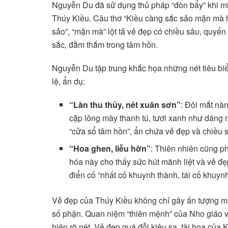
Nguyễn Du đã sử dụng thủ pháp “đòn bẩy” khi mi
Thúy Kiều. Câu thơ “Kiều càng sắc sảo mặn mà hơ
sảo”, “mặn mà” lột tả vẻ đẹp có chiều sâu, quyến r
sắc, đằm thắm trong tâm hồn.
Nguyễn Du tập trung khắc họa những nét tiêu bi
lệ, ẩn dụ:
“Làn thu thủy, nét xuân sơn”
: Đôi mắt nà
cặp lông mày thanh tú, tươi xanh như dáng n
“cửa sổ tâm hồn”, ẩn chứa vẻ đẹp và chiều s
“Hoa ghen, liễu hờn”
: Thiên nhiên cũng p
hóa này cho thấy sức hút mãnh liệt và vẻ đ
điển cố “nhất cố khuynh thành, tái cố khuyn
Vẻ đẹp của Thúy Kiều không chỉ gây ấn tượng 
số phận. Quan niệm “thiên mệnh” của Nho giáo v
hiện rõ nét. Vẻ đẹp quá đỗi kiêu sa, tài hoa củ