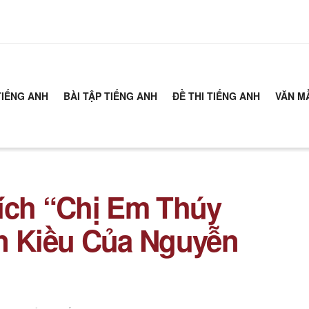
TIẾNG ANH
BÀI TẬP TIẾNG ANH
ĐỀ THI TIẾNG ANH
VĂN M
ích “Chị Em Thúy
n Kiều Của Nguyễn