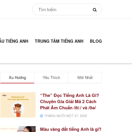
ẪU TIẾNG ANH
TRUNG TÂM TIẾNG ANH
BLOG
Xu Hướng
Yêu Thích
Mới Nhất
“The” Đọc Tiếng Anh Là Gì?
Chuyên Gia Giải Mã 2 Cách
Phát Âm Chuẩn /ðiː/ và /ðə/
THÁNG MƯỜI MỘT 27, 2025
Màu vàng đất tiếng Anh là gì?