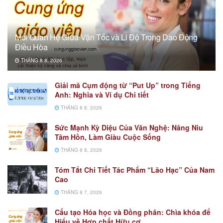
Mối Quan Hệ Giữa Vận Tốc và Li Độ Trong Dao Động
Điều Hòa
THÁNG 8 8, 2026
Giải mã Cụm động từ “Put Up” trong Tiếng
Anh: Nghĩa và Ví dụ Chi tiết
THÁNG 8 8, 2026
Sức Mạnh Kỳ Diệu Của Văn Nghệ: Nâng Niu
Tâm Hồn, Làm Giàu Cuộc Sống
THÁNG 8 8, 2026
Tóm Tắt Chi Tiết Tác Phẩm “Lão Hạc” Của Nam
Cao
THÁNG 8 7, 2026
Cấu tạo Hóa học và Đồng phân: Chìa khóa để
Hiểu về Hợp chất Hữu cơ