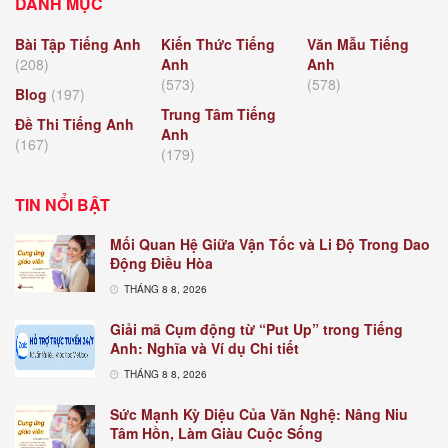
DANH MỤC
Bài Tập Tiếng Anh
Kiến Thức Tiếng
Văn Mẫu Tiếng
(208)
Anh
Anh
(573)
(578)
Blog
(197)
Trung Tâm Tiếng
Đề Thi Tiếng Anh
Anh
(167)
(179)
TIN NỔI BẬT
Mối Quan Hệ Giữa Vận Tốc và Li Độ Trong Dao
Động Điều Hòa
THÁNG 8 8, 2026
Giải mã Cụm động từ “Put Up” trong Tiếng
Anh: Nghĩa và Ví dụ Chi tiết
THÁNG 8 8, 2026
Sức Mạnh Kỳ Diệu Của Văn Nghệ: Nâng Niu
Tâm Hồn, Làm Giàu Cuộc Sống