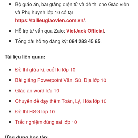
Bộ giáo án, bài giảng điện tử và đề thi cho Giáo viên
và Phụ huynh lớp 10 có tại
https://tailieugiaovien.com.vn/
.
Hỗ trợ tư vấn qua Zalo:
VietJack Official
.
Tổng đài hỗ trợ đăng ký:
084 283 45 85
.
Tài liệu liên quan:
Đề thi giữa kì, cuối kì lớp 10
Bài giảng Powerpoint Văn, Sử, Địa lớp 10
Giáo án word lớp 10
Chuyên đề dạy thêm Toán, Lý, Hóa lớp 10
Đề thi HSG lớp 10
Trắc nghiệm đúng sai lớp 10
Ứng dụng học tập: