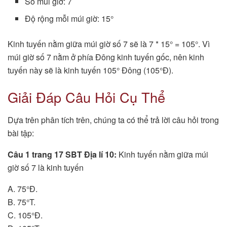
Số múi giờ: 7
Độ rộng mỗi múi giờ: 15°
Kinh tuyến nằm giữa múi giờ số 7 sẽ là 7 * 15° = 105°. Vì
múi giờ số 7 nằm ở phía Đông kinh tuyến gốc, nên kinh
tuyến này sẽ là kinh tuyến 105° Đông (105°Ð).
Giải Đáp Câu Hỏi Cụ Thể
Dựa trên phân tích trên, chúng ta có thể trả lời câu hỏi trong
bài tập:
Câu 1 trang 17 SBT Địa lí 10:
Kinh tuyến nằm giữa múi
giờ số 7 là kinh tuyến
A. 75°Ð.
B. 75°T.
C. 105°Ð.