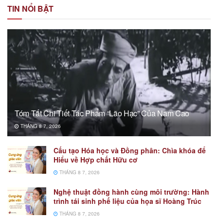
TIN NỔI BẬT
Tóm Tắt Chi Tiết Tác Phẩm “Lão Hạc” Của Nam Cao
THÁNG 8 7, 2026
Cấu tạo Hóa học và Đồng phân: Chìa khóa để
Hiểu về Hợp chất Hữu cơ
THÁNG 8 7, 2026
Nghệ thuật đồng hành cùng môi trường: Hành
trình tái sinh phế liệu của họa sĩ Hoàng Trúc
THÁNG 8 7, 2026