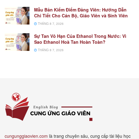
Mẫu Bản Kiểm Điểm Đảng Viên: Hướng Dẫn
Chi Tiết Cho Cán Bộ, Giáo Viên và Sinh Viên
THÁNG 8 7, 2026
Sự Tan Vô Hạn Của Ethanol Trong Nước: Vì
Sao Ethanol Hoà Tan Hoàn Toàn?
THÁNG 8 7, 2026
cungunggiaovien.com
là trang chuyên sâu, cung cấp tài liệu học