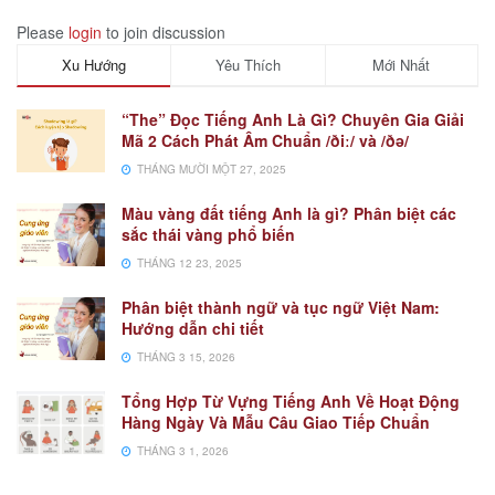
Please
login
to join discussion
Xu Hướng
Yêu Thích
Mới Nhất
“The” Đọc Tiếng Anh Là Gì? Chuyên Gia Giải
Mã 2 Cách Phát Âm Chuẩn /ðiː/ và /ðə/
THÁNG MƯỜI MỘT 27, 2025
Màu vàng đất tiếng Anh là gì? Phân biệt các
sắc thái vàng phổ biến
THÁNG 12 23, 2025
Phân biệt thành ngữ và tục ngữ Việt Nam:
Hướng dẫn chi tiết
THÁNG 3 15, 2026
Tổng Hợp Từ Vựng Tiếng Anh Về Hoạt Động
Hàng Ngày Và Mẫu Câu Giao Tiếp Chuẩn
THÁNG 3 1, 2026