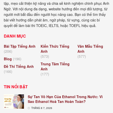
tập, mẹo cải thiện kỹ năng và chia sẻ kinh nghiệm chinh phục Anh
Ngữ. Với nội dung đa dạng, website hướng đến mọi đối tượng, từ
người mới bắt đầu đến người học nâng cao. Bạn có thể tìm thấy
bài viết hướng dẫn phát âm, ngữ pháp, từ vựng, cùng các bí
quyết để làm bài thi TOEIC, IELTS, hoặc TOEFL hiệu quả.
DANH MỤC
Bài Tập Tiếng Anh
Kiến Thức Tiếng
Văn Mẫu Tiếng
(206)
Anh
Anh
(573)
(577)
Blog
(196)
Trung Tâm Tiếng
Đề Thi Tiếng Anh
Anh
(166)
(177)
TIN NỔI BẬT
Sự Tan Vô Hạn Của Ethanol Trong Nước: Vì
Sao Ethanol Hoà Tan Hoàn Toàn?
THÁNG 8 7, 2026