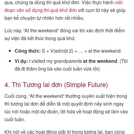
qua, chúng ta dùng thì quá khứ đơn. Việc thực hành
viết
đoạn văn sử dụng thì quá khứ đơn
với cụm từ này sẽ giúp
bạn kể chuyện tự nhiên hơn rất nhiều.
Lúc này, “At the weekend” đóng vai trò xác định thời điểm
sự việc đã kết thúc trong quá khứ.
Công thức:
S + V(ed/cột 2) + … + at the weekend.
Ví dụ:
I visited my grandparents
at the weekend
. (Tôi
đã đi thăm ông bà vào cuối tuần vừa rồi).
4. Thì Tương lai đơn (Simple Future)
Cuối cùng, “At the weekend” thường xuyên xuất hiện trong
thì tương lai đơn để diễn tả một quyết định nảy sinh ngay
lúc nói hoặc một dự đoán, lời hứa về hoạt động sẽ làm vào
cuối tuần.
Khi nói về các hoạt động giải trí trong tương lai, bạn cũng