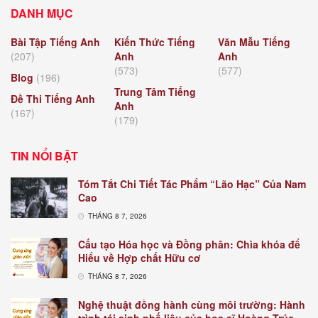
DANH MỤC
Bài Tập Tiếng Anh
Kiến Thức Tiếng
Văn Mẫu Tiếng
(207)
Anh
Anh
(573)
(577)
Blog
(196)
Trung Tâm Tiếng
Đề Thi Tiếng Anh
Anh
(167)
(179)
TIN NỔI BẬT
Tóm Tắt Chi Tiết Tác Phẩm “Lão Hạc” Của Nam
Cao
THÁNG 8 7, 2026
Cấu tạo Hóa học và Đồng phân: Chìa khóa để
Hiểu về Hợp chất Hữu cơ
THÁNG 8 7, 2026
Nghệ thuật đồng hành cùng môi trường: Hành
trình tái sinh phế liệu của họa sĩ Hoàng Trúc