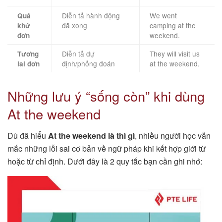
Diễn tả hành động
We went
Quá
đã xong
camping at the
khứ
weekend.
đơn
Diễn tả dự
They will visit us
Tương
định/phỏng đoán
at the weekend.
lai đơn
Những lưu ý “sống còn” khi dùng
At the weekend
Dù đã hiểu
At the weekend là thì gì
, nhiều người học vẫn
mắc những lỗi sai cơ bản về ngữ pháp khi kết hợp giới từ
hoặc từ chỉ định. Dưới đây là 2 quy tắc bạn cần ghi nhớ: