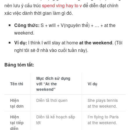
nên lưu ý cấu trúc
spend ving hay to v
để diễn đạt chính
xác việc dành thời gian làm gì đó.
Công thức:
S + will + V(nguyên thể) + … + at the
weekend.
Ví dụ:
I think I will stay at home
at the weekend
. (Tôi
nghĩ tôi sẽ ở nhà vào cuối tuần này).
Bảng tóm tắt:
Mục đích sử dụng
Tên thì
với “At the
Ví dụ
weekend”
Diễn tả thói quen
She plays tennis
Hiện
at the weekend.
tại đơn
Diễn tả kế hoạch sắp
I’m flying to Paris
Hiện
tới
at the weekend.
tại tiếp
diễn