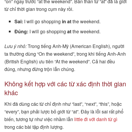
“on” ngay trước “at the weekend”. Bản thân từ “at” đã là giới
từ chỉ thời gian trong cụm này rồi.
Sai:
I will go shopping
in at
the weekend.
Đúng:
I will go shopping
at
the weekend.
Lưu ý nhỏ:
Trong tiếng Anh-Mỹ (American English), người
ta thường dùng “On the weekend”, trong khi tiếng Anh-Anh
(British English) ưu tiên “At the weekend”. Cả hai đều
đúng, nhưng đừng trộn lẫn chúng.
Không kết hợp với các từ xác định thời gian
khác
Khi đã dùng các từ chỉ định như “last”, “next”, “this”, hoặc
“every”, bạn phải lược bỏ giới từ “at”. Đây là lỗi sai rất phổ
biến, tương tự như việc nhầm lẫn
little đi với danh từ gì
trong các bài tập định lượng.