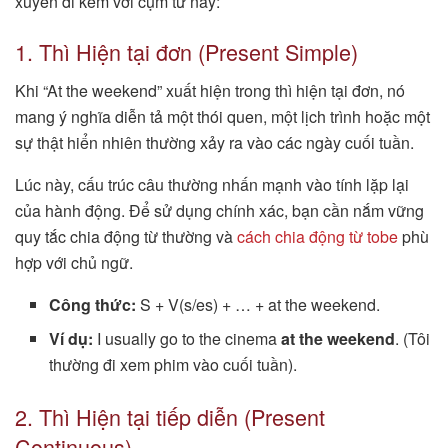
xuyên đi kèm với cụm từ này:
1. Thì Hiện tại đơn (Present Simple)
Khi “At the weekend” xuất hiện trong thì hiện tại đơn, nó
mang ý nghĩa diễn tả một thói quen, một lịch trình hoặc một
sự thật hiển nhiên thường xảy ra vào các ngày cuối tuần.
Lúc này, cấu trúc câu thường nhấn mạnh vào tính lặp lại
của hành động. Để sử dụng chính xác, bạn cần nắm vững
quy tắc chia động từ thường và
cách chia động từ tobe
phù
hợp với chủ ngữ.
Công thức:
S + V(s/es) + … + at the weekend.
Ví dụ:
I usually go to the cinema
at the weekend
. (Tôi
thường đi xem phim vào cuối tuần).
2. Thì Hiện tại tiếp diễn (Present
Continuous)