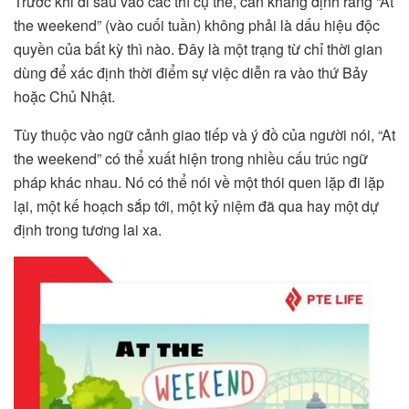
Trước khi đi sâu vào các thì cụ thể, cần khẳng định rằng “At
the weekend” (vào cuối tuần) không phải là dấu hiệu độc
quyền của bất kỳ thì nào. Đây là một trạng từ chỉ thời gian
dùng để xác định thời điểm sự việc diễn ra vào thứ Bảy
hoặc Chủ Nhật.
Tùy thuộc vào ngữ cảnh giao tiếp và ý đồ của người nói, “At
the weekend” có thể xuất hiện trong nhiều cấu trúc ngữ
pháp khác nhau. Nó có thể nói về một thói quen lặp đi lặp
lại, một kế hoạch sắp tới, một kỷ niệm đã qua hay một dự
định trong tương lai xa.