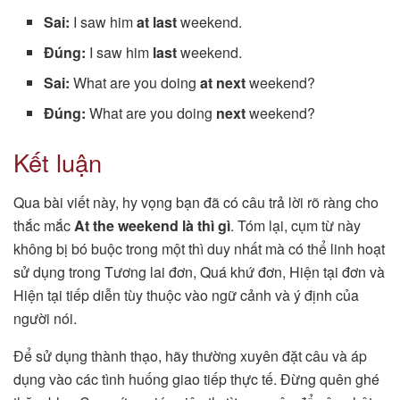
Sai:
I saw him
at last
weekend.
Đúng:
I saw him
last
weekend.
Sai:
What are you doing
at next
weekend?
Đúng:
What are you doing
next
weekend?
Kết luận
Qua bài viết này, hy vọng bạn đã có câu trả lời rõ ràng cho
thắc mắc
At the weekend là thì gì
. Tóm lại, cụm từ này
không bị bó buộc trong một thì duy nhất mà có thể linh hoạt
sử dụng trong Tương lai đơn, Quá khứ đơn, Hiện tại đơn và
Hiện tại tiếp diễn tùy thuộc vào ngữ cảnh và ý định của
người nói.
Để sử dụng thành thạo, hãy thường xuyên đặt câu và áp
dụng vào các tình huống giao tiếp thực tế. Đừng quên ghé