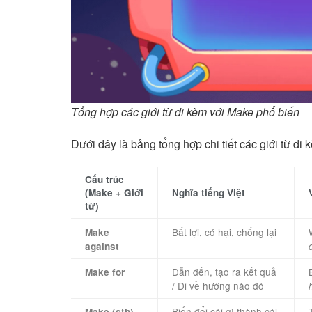
Tổng hợp các giới từ đi kèm với Make phổ biến
Dưới đây là bảng tổng hợp chi tiết các giới từ đi 
Cấu trúc
(Make + Giới
Nghĩa tiếng Việt
từ)
Bất lợi, có hại, chống lại
Make
against
Dẫn đến, tạo ra kết quả
Make for
/ Đi về hướng nào đó
Biến đổi cái gì thành cái
Make (sth)