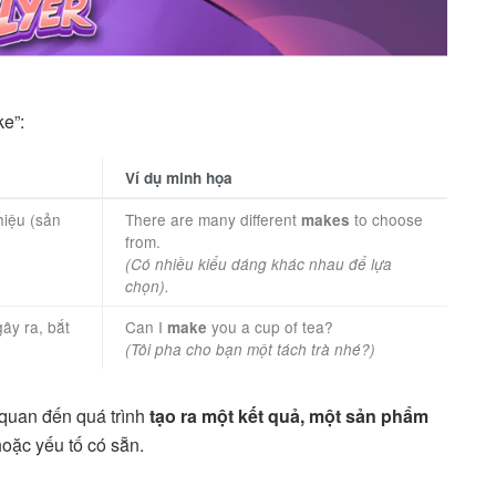
ke”:
Ví dụ minh họa
hiệu (sản
There are many different
to choose
makes
from.
(Có nhiều kiểu dáng khác nhau để lựa
chọn).
ây ra, bắt
Can I
you a cup of tea?
make
(Tôi pha cho bạn một tách trà nhé?)
 quan đến quá trình
tạo ra một kết quả, một sản phẩm
oặc yếu tố có sẵn.