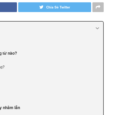
Chia Sẻ Twitter
g từ nào?
ng?
ây nhầm lẫn