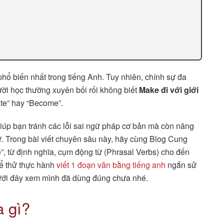
hổ biến nhất trong tiếng Anh. Tuy nhiên, chính sự đa
gười học thường xuyên bối rối không biết
Make đi với giới
ate” hay “Become”.
úp bạn tránh các lỗi sai ngữ pháp cơ bản mà còn nâng
. Trong bài viết chuyên sâu này, hãy cùng Blog Cung
”, từ định nghĩa, cụm động từ (Phrasal Verbs) cho đến
hể thử thực hành
viết 1 đoạn văn bằng tiếng anh
ngắn sử
 dưới đây xem mình đã dùng đúng chưa nhé.
à gì?