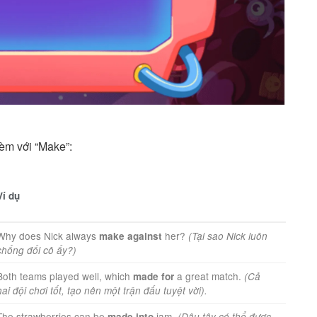
kèm với “Make”:
Ví dụ
Why does Nick always
her?
make against
(Tại sao Nick luôn
chống đối cô ấy?)
Both teams played well, which
a great match.
made for
(Cả
hai đội chơi tốt, tạo nên một trận đấu tuyệt vời).
The strawberries can be
jam.
made into
(Dâu tây có thể được