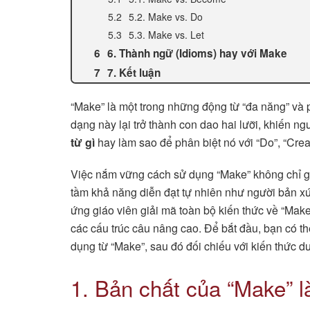
5.2. Make vs. Do
5.3. Make vs. Let
6. Thành ngữ (Idioms) hay với Make
7. Kết luận
“Make” là một trong những động từ “đa năng” và p
dạng này lại trở thành con dao hai lưỡi, khiến n
từ gì
hay làm sao để phân biệt nó với “Do”, “Cre
Việc nắm vững cách sử dụng “Make” không chỉ gi
tầm khả năng diễn đạt tự nhiên như người bản xứ
ứng giáo viên giải mã toàn bộ kiến thức về “Make
các cấu trúc câu nâng cao. Để bắt đầu, bạn có t
dụng từ “Make”, sau đó đối chiếu với kiến thức
1. Bản chất của “Make” l