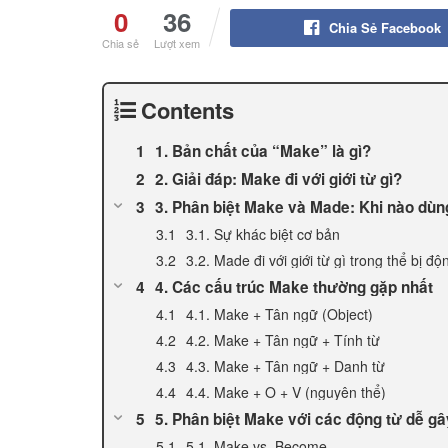
0
36
Chia Sẻ Facebook
Chia sẻ
Lượt xem
Contents
1. Bản chất của “Make” là gì?
2. Giải đáp: Make đi với giới từ gì?
3. Phân biệt Make và Made: Khi nào dùn
3.1. Sự khác biệt cơ bản
3.2. Made đi với giới từ gì trong thể bị độ
4. Các cấu trúc Make thường gặp nhất
4.1. Make + Tân ngữ (Object)
4.2. Make + Tân ngữ + Tính từ
4.3. Make + Tân ngữ + Danh từ
4.4. Make + O + V (nguyên thể)
5. Phân biệt Make với các động từ dễ g
5.1. Make vs. Become