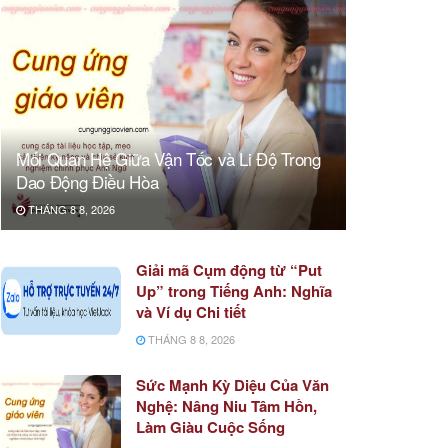
Mối Quan Hệ Giữa Vận Tốc và Li Độ Trong
Dao Động Điều Hòa
THÁNG 8 8, 2026
Giải mã Cụm động từ “Put
Up” trong Tiếng Anh: Nghĩa
và Ví dụ Chi tiết
THÁNG 8 8, 2026
Sức Mạnh Kỳ Diệu Của Văn
Nghệ: Nâng Niu Tâm Hồn,
Làm Giàu Cuộc Sống