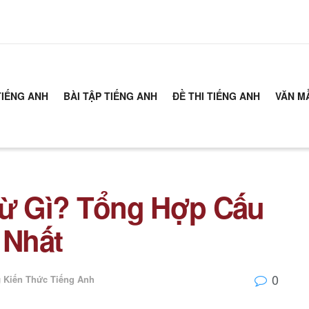
TIẾNG ANH
BÀI TẬP TIẾNG ANH
ĐỀ THI TIẾNG ANH
VĂN M
Từ Gì? Tổng Hợp Cấu
 Nhất
0
g
Kiến Thức Tiếng Anh