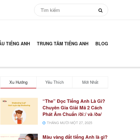
ẪU TIẾNG ANH
TRUNG TÂM TIẾNG ANH
BLOG
Xu Hướng
Yêu Thích
Mới Nhất
“The” Đọc Tiếng Anh Là Gì?
Chuyên Gia Giải Mã 2 Cách
Phát Âm Chuẩn /ðiː/ và /ðə/
THÁNG MƯỜI MỘT 27, 2025
Màu vàng đất tiếng Anh là gì?