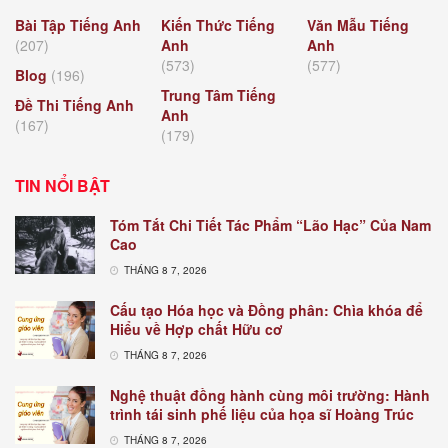
Bài Tập Tiếng Anh
Kiến Thức Tiếng
Văn Mẫu Tiếng
(207)
Anh
Anh
(573)
(577)
Blog
(196)
Trung Tâm Tiếng
Đề Thi Tiếng Anh
Anh
(167)
(179)
TIN NỔI BẬT
Tóm Tắt Chi Tiết Tác Phẩm “Lão Hạc” Của Nam
Cao
THÁNG 8 7, 2026
Cấu tạo Hóa học và Đồng phân: Chìa khóa để
Hiểu về Hợp chất Hữu cơ
THÁNG 8 7, 2026
Nghệ thuật đồng hành cùng môi trường: Hành
trình tái sinh phế liệu của họa sĩ Hoàng Trúc
THÁNG 8 7, 2026