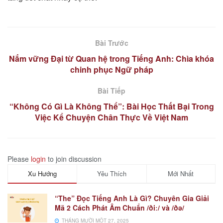
Bài Trước
Nắm vững Đại từ Quan hệ trong Tiếng Anh: Chìa khóa
chinh phục Ngữ pháp
Bài Tiếp
“Không Có Gì Là Không Thể”: Bài Học Thất Bại Trong
Việc Kể Chuyện Chân Thực Về Việt Nam
Please
login
to join discussion
Xu Hướng
Yêu Thích
Mới Nhất
“The” Đọc Tiếng Anh Là Gì? Chuyên Gia Giải
Mã 2 Cách Phát Âm Chuẩn /ðiː/ và /ðə/
THÁNG MƯỜI MỘT 27, 2025