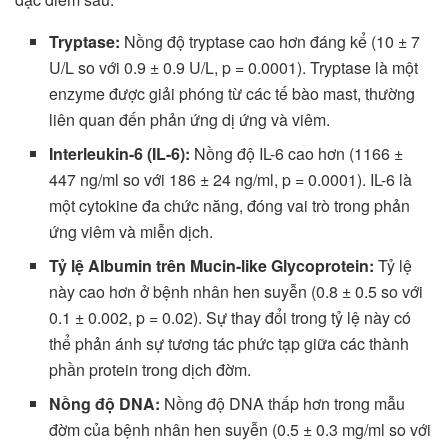
Tryptase:
Nồng độ tryptase cao hơn đáng kể (10 ± 7
U/L so với 0.9 ± 0.9 U/L, p = 0.0001). Tryptase là một
enzyme được giải phóng từ các tế bào mast, thường
liên quan đến phản ứng dị ứng và viêm.
Interleukin-6 (IL-6):
Nồng độ IL-6 cao hơn (1166 ±
447 ng/ml so với 186 ± 24 ng/ml, p = 0.0001). IL-6 là
một cytokine đa chức năng, đóng vai trò trong phản
ứng viêm và miễn dịch.
Tỷ lệ Albumin trên Mucin-like Glycoprotein:
Tỷ lệ
này cao hơn ở bệnh nhân hen suyễn (0.8 ± 0.5 so với
0.1 ± 0.002, p = 0.02). Sự thay đổi trong tỷ lệ này có
thể phản ánh sự tương tác phức tạp giữa các thành
phần protein trong dịch đờm.
Nồng độ DNA:
Nồng độ DNA thấp hơn trong mẫu
đờm của bệnh nhân hen suyễn (0.5 ± 0.3 mg/ml so với