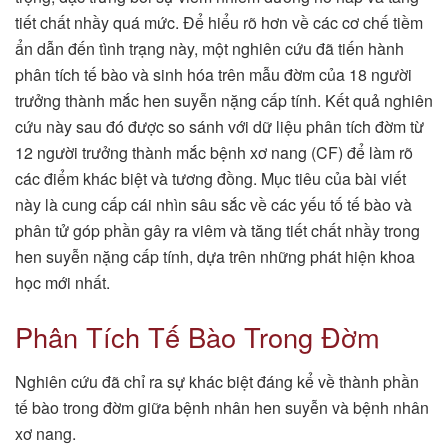
tiết chất nhầy quá mức. Để hiểu rõ hơn về các cơ chế tiềm
ẩn dẫn đến tình trạng này, một nghiên cứu đã tiến hành
phân tích tế bào và sinh hóa trên mẫu đờm của 18 người
trưởng thành mắc hen suyễn nặng cấp tính. Kết quả nghiên
cứu này sau đó được so sánh với dữ liệu phân tích đờm từ
12 người trưởng thành mắc bệnh xơ nang (CF) để làm rõ
các điểm khác biệt và tương đồng. Mục tiêu của bài viết
này là cung cấp cái nhìn sâu sắc về các yếu tố tế bào và
phân tử góp phần gây ra viêm và tăng tiết chất nhầy trong
hen suyễn nặng cấp tính, dựa trên những phát hiện khoa
học mới nhất.
Phân Tích Tế Bào Trong Đờm
Nghiên cứu đã chỉ ra sự khác biệt đáng kể về thành phần
tế bào trong đờm giữa bệnh nhân hen suyễn và bệnh nhân
xơ nang.