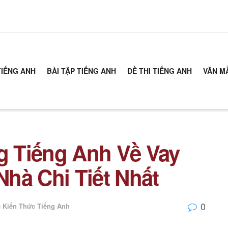
TIẾNG ANH
BÀI TẬP TIẾNG ANH
ĐỀ THI TIẾNG ANH
VĂN M
 Tiếng Anh Về Vay
hà Chi Tiết Nhất
0
g
Kiến Thức Tiếng Anh