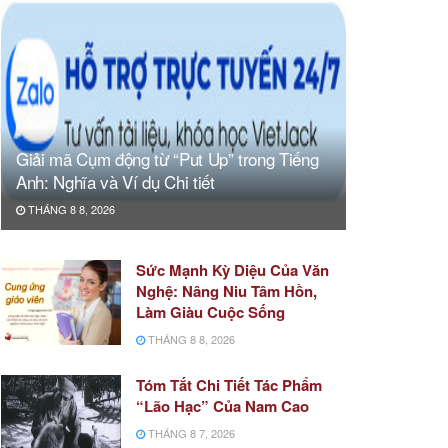
Giải mã Cụm động từ “Put Up” trong Tiếng
Anh: Nghĩa và Ví dụ Chi tiết
THÁNG 8 8, 2026
Sức Mạnh Kỳ Diệu Của Văn
Nghệ: Nâng Niu Tâm Hồn,
Làm Giàu Cuộc Sống
THÁNG 8 8, 2026
Tóm Tắt Chi Tiết Tác Phẩm
“Lão Hạc” Của Nam Cao
THÁNG 8 7, 2026