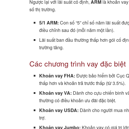
Ngược lại với lãi suất cố định,
ARM
là khoản vay 
số thị trường.
5/1 ARM:
Con số “5” chỉ số năm lãi suất đượ
điều chỉnh sau đó (mỗi năm một lần).
Lãi suất ban đầu thường thấp hơn gói cố định
trường tăng.
Các chương trình vay đặc biệt
Khoản vay FHA:
Được bảo hiểm bởi Cục Qu
thấp hơn và khoản trả trước thấp (từ 3.5%).
Khoản vay VA:
Dành cho cựu chiến binh v
thường có điều khoản ưu đãi đặc biệt.
Khoản vay USDA:
Dành cho người mua nhà
trợ.
Khoản vay Jumbo:
Khoản vay có giá trị l