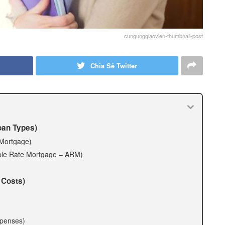
cungunggiaovien-thumbnail-post
Chia Sẻ Twitter
oan Types)
 Mortgage)
table Rate Mortgage – ARM)
 Costs)
xpenses)