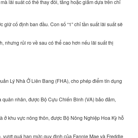
mà lãi suất có thể thay đổi, tăng hoặc giảm dựa trên chỉ
c giữ cố định ban đầu. Con số “1” chỉ tần suất lãi suất sẽ
, nhưng rủi ro về sau có thể cao hơn nếu lãi suất thị
ản Lý Nhà Ở Liên Bang (FHA), cho phép điểm tín dụng
à quân nhân, được Bộ Cựu Chiến Binh (VA) bảo đảm,
 ở khu vực nông thôn, được Bộ Nông Nghiệp Hoa Kỳ hỗ
ớn, vượt quá hạn mức quy định của Fannie Mae và Freddie