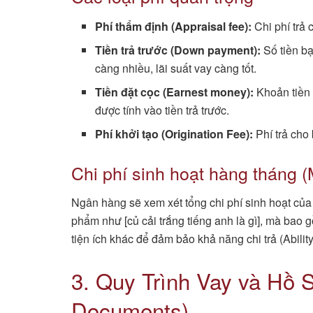
Phí thẩm định (Appraisal fee):
Chi phí trả 
Tiền trả trước (Down payment):
Số tiền bạ
càng nhiều, lãi suất vay càng tốt.
Tiền đặt cọc (Earnest money):
Khoản tiền 
được tính vào tiền trả trước.
Phí khởi tạo (Origination Fee):
Phí trả cho 
Chi phí sinh hoạt hàng tháng 
Ngân hàng sẽ xem xét tổng chi phí sinh hoạt của
phẩm như [củ cải trắng tiếng anh là gì], mà bao g
tiện ích khác để đảm bảo khả năng chi trả (Ability
3. Quy Trình Vay và Hồ 
Documents)