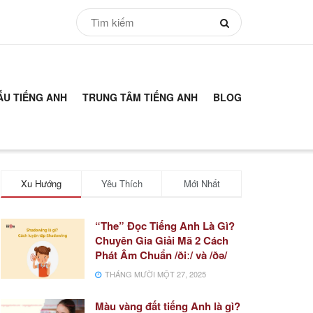
ẪU TIẾNG ANH
TRUNG TÂM TIẾNG ANH
BLOG
Xu Hướng
Yêu Thích
Mới Nhất
“The” Đọc Tiếng Anh Là Gì?
Chuyên Gia Giải Mã 2 Cách
Phát Âm Chuẩn /ðiː/ và /ðə/
THÁNG MƯỜI MỘT 27, 2025
Màu vàng đất tiếng Anh là gì?