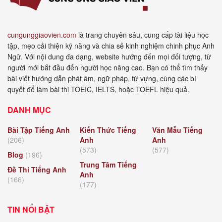
cungunggiaovien.com
là trang chuyên sâu, cung cấp tài liệu học
tập, mẹo cải thiện kỹ năng và chia sẻ kinh nghiệm chinh phục Anh
Ngữ. Với nội dung đa dạng, website hướng đến mọi đối tượng, từ
người mới bắt đầu đến người học nâng cao. Bạn có thể tìm thấy
bài viết hướng dẫn phát âm, ngữ pháp, từ vựng, cùng các bí
quyết để làm bài thi TOEIC, IELTS, hoặc TOEFL hiệu quả.
DANH MỤC
Bài Tập Tiếng Anh
Kiến Thức Tiếng
Văn Mẫu Tiếng
(206)
Anh
Anh
(573)
(577)
Blog
(196)
Trung Tâm Tiếng
Đề Thi Tiếng Anh
Anh
(166)
(177)
TIN NỔI BẬT