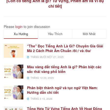
[Con cò tiếng Anh là gì? Từ vựng, Phiên âm và Ví dụ
chi tiết]
Please
login
to join discussion
Xu Hướng
Yêu Thích
Mới Nhất
“The” Đọc Tiếng Anh Là Gì? Chuyên Gia Giải
Mã 2 Cách Phát Âm Chuẩn /ðiː/ và /ðə/
THÁNG MƯỜI MỘT 27, 2025
Màu vàng đất tiếng Anh là gì? Phân biệt các
sắc thái vàng phổ biến
THÁNG 12 23, 2025
Phân biệt thành ngữ và tục ngữ Việt Nam:
Hướng dẫn chi tiết
THÁNG 3 15, 2026
Tổng Hợp Từ Vựng Tiếng Anh Về Hoạt Động