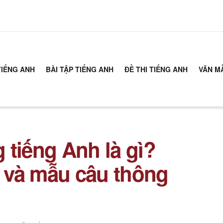
TIẾNG ANH
BÀI TẬP TIẾNG ANH
ĐỀ THI TIẾNG ANH
VĂN M
 tiếng Anh là gì?
 và mẫu câu thông