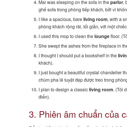
Mai was sleeping on the sofa in the
parlor
,
ghế sofa trong phòng tiếp khách, bởi vì khô
I like a spacious, bare
living room
, with a 
phòng khách rộng rãi, tối giản, với một chiếc
I used this mop to clean the
lounge
floor. (
She swept the ashes from the fireplace in t
I thought I should put a bookshelf in the
livi
khách).
I just bought a beautiful crystal chandelier t
chùm pha lê tuyệt đẹp được treo trong phòn
I plan to design a classic
living room
. (Tôi
điển).
3. Phiên âm chuẩn của c