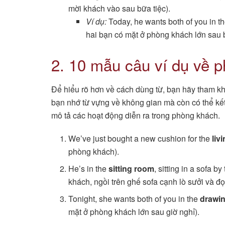
mời khách vào sau bữa tiệc).
Ví dụ:
Today, he wants both of you in t
hai bạn có mặt ở phòng khách lớn sau b
2. 10 mẫu câu ví dụ về p
Để hiểu rõ hơn về cách dùng từ, bạn hãy tham khả
bạn nhớ từ vựng về không gian mà còn có thể kế
mô tả các hoạt động diễn ra trong phòng khách.
We’ve just bought a new cushion for the
liv
phòng khách).
He’s in the
sitting room
, sitting in a sofa 
khách, ngồi trên ghế sofa cạnh lò sưởi và đọ
Tonight, she wants both of you in the
drawi
mặt ở phòng khách lớn sau giờ nghỉ).