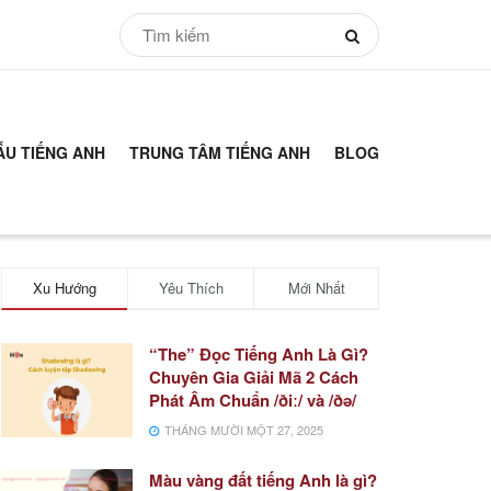
ẪU TIẾNG ANH
TRUNG TÂM TIẾNG ANH
BLOG
Xu Hướng
Yêu Thích
Mới Nhất
“The” Đọc Tiếng Anh Là Gì?
Chuyên Gia Giải Mã 2 Cách
Phát Âm Chuẩn /ðiː/ và /ðə/
THÁNG MƯỜI MỘT 27, 2025
Màu vàng đất tiếng Anh là gì?