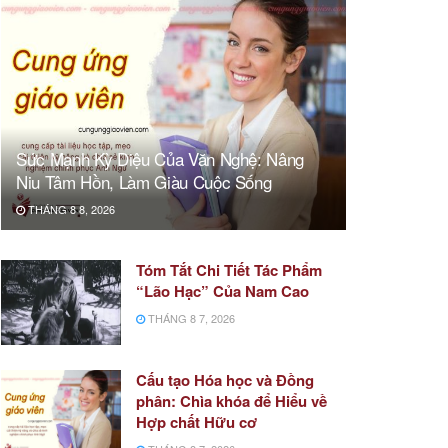
Sức Mạnh Kỳ Diệu Của Văn Nghệ: Nâng
Niu Tâm Hồn, Làm Giàu Cuộc Sống
THÁNG 8 8, 2026
Tóm Tắt Chi Tiết Tác Phẩm
“Lão Hạc” Của Nam Cao
THÁNG 8 7, 2026
Cấu tạo Hóa học và Đồng
phân: Chìa khóa để Hiểu về
Hợp chất Hữu cơ