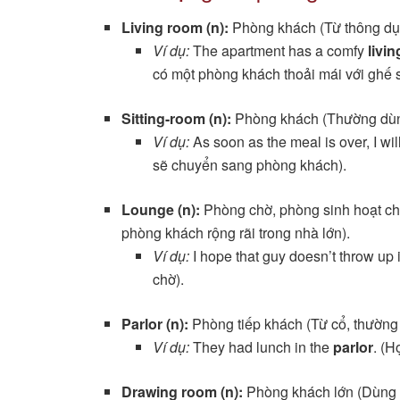
Living room (n):
Phòng khách (Từ thông dụn
Ví dụ:
The apartment has a comfy
livi
có một phòng khách thoải mái với ghế s
Sitting-room (n):
Phòng khách (Thường dùng 
Ví dụ:
As soon as the meal is over, I wi
sẽ chuyển sang phòng khách).
Lounge (n):
Phòng chờ, phòng sinh hoạt c
phòng khách rộng rãi trong nhà lớn).
Ví dụ:
I hope that guy doesn’t throw up 
chờ).
Parlor (n):
Phòng tiếp khách (Từ cổ, thường 
Ví dụ:
They had lunch in the
parlor
. (H
Drawing room (n):
Phòng khách lớn (Dùng t