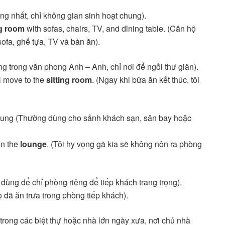
g nhất, chỉ không gian sinh hoạt chung).
ng room
with sofas, chairs, TV, and dining table. (Căn hộ
ofa, ghế tựa, TV và bàn ăn).
trong văn phong Anh – Anh, chỉ nơi để ngồi thư giãn).
ll move to the
sitting room
. (Ngay khi bữa ăn kết thúc, tôi
hung (Thường dùng cho sảnh khách sạn, sân bay hoặc
in the
lounge
. (Tôi hy vọng gã kia sẽ không nôn ra phòng
dùng để chỉ phòng riêng để tiếp khách trang trọng).
ọ đã ăn trưa trong phòng tiếp khách).
rong các biệt thự hoặc nhà lớn ngày xưa, nơi chủ nhà