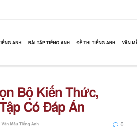
TIẾNG ANH
BÀI TẬP TIẾNG ANH
ĐỀ THI TIẾNG ANH
VĂN M
rọn Bộ Kiến Thức,
 Tập Có Đáp Án
0
g
Văn Mẫu Tiếng Anh