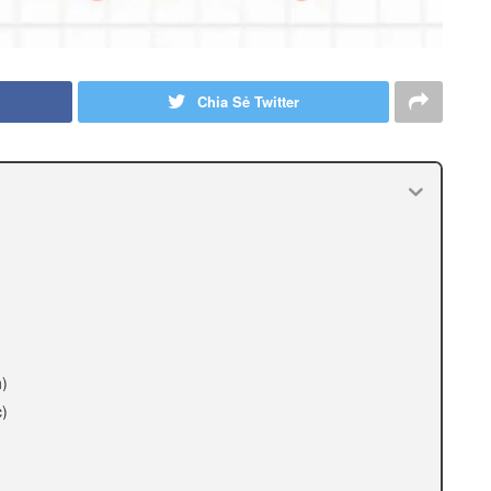
Chia Sẻ Twitter
)
h)
c)