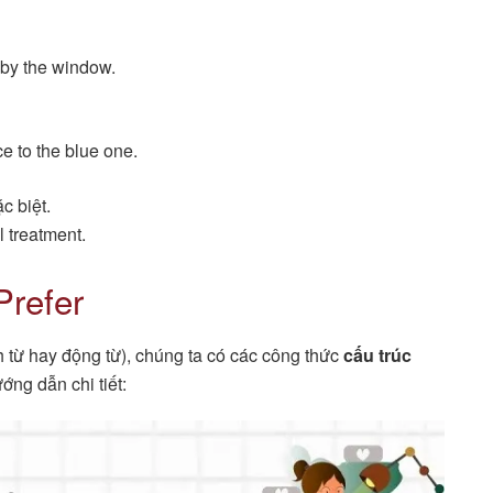
y by the window.
e to the blue one.
c biệt.
 treatment.
Prefer
h từ hay động từ), chúng ta có các công thức
cấu trúc
ớng dẫn chi tiết: