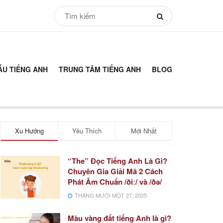
ẪU TIẾNG ANH
TRUNG TÂM TIẾNG ANH
BLOG
Xu Hướng
Yêu Thích
Mới Nhất
“The” Đọc Tiếng Anh Là Gì?
Chuyên Gia Giải Mã 2 Cách
Phát Âm Chuẩn /ðiː/ và /ðə/
THÁNG MƯỜI MỘT 27, 2025
Màu vàng đất tiếng Anh là gì?