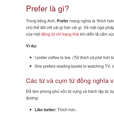
Prefer là gì?
Trong tiếng Anh,
Prefer
mang nghĩa là “thích hơn”
chủ thể đối với cái gì hơn cái gì. Về mặt ngữ ph
của một
động từ chỉ trạng thái
khi diễn tả cảm xúc
Ví dụ:
I prefer coffee to tea.
(Tôi thích cà phê hơn tr
She prefers reading books to watching TV.
(
Các từ và cụm từ đồng nghĩa v
Để làm phong phú vốn từ vựng và tránh lặp từ, b
đương:
Like better:
Thích hơn.