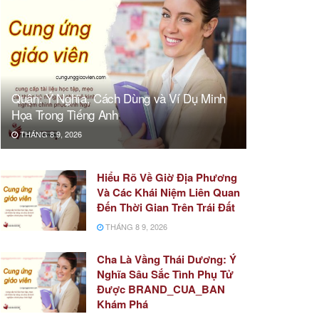
Quận: Ý Nghĩa, Cách Dùng và Ví Dụ Minh
Họa Trong Tiếng Anh
THÁNG 8 9, 2026
Hiểu Rõ Về Giờ Địa Phương
Và Các Khái Niệm Liên Quan
Đến Thời Gian Trên Trái Đất
THÁNG 8 9, 2026
Cha Là Vầng Thái Dương: Ý
Nghĩa Sâu Sắc Tình Phụ Tử
Được BRAND_CUA_BAN
Khám Phá