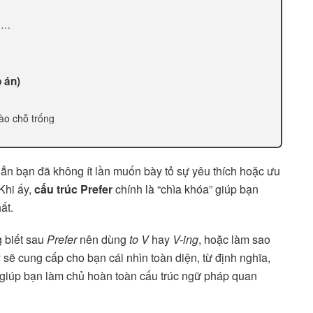
n …
 án)
vào chỗ trống
hẳn bạn đã không ít lần muốn bày tỏ sự yêu thích hoặc ưu
 Khi ấy,
cấu trúc Prefer
chính là “chìa khóa” giúp bạn
ất.
g biết sau
Prefer
nên dùng
to V
hay
V-ing
, hoặc làm sao
y sẽ cung cấp cho bạn cái nhìn toàn diện, từ định nghĩa,
h, giúp bạn làm chủ hoàn toàn cấu trúc ngữ pháp quan