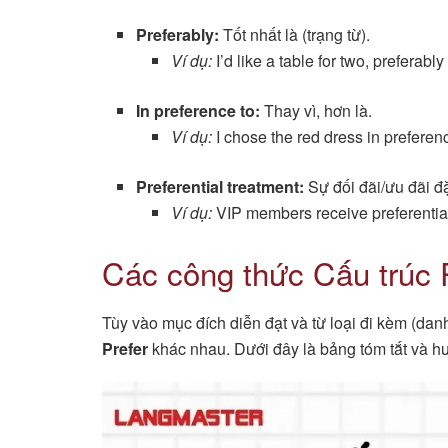
Preferably:
Tốt nhất là (trạng từ).
Ví dụ:
I’d like a table for two, preferabl
In preference to:
Thay vì, hơn là.
Ví dụ:
I chose the red dress in preferenc
Preferential treatment:
Sự đối đãi/ưu đãi đặ
Ví dụ:
VIP members receive preferential
Các công thức Cấu trúc 
Tùy vào mục đích diễn đạt và từ loại đi kèm (dan
Prefer
khác nhau. Dưới đây là bảng tóm tắt và hư