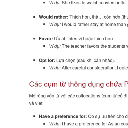
Ví dụ:
She likes to watch movies better
Would rather:
Thích hơn, thà… còn hơn (thư
Ví dụ:
I would rather stay at home than 
Favor:
Ưu ái, thiên vị hoặc thích hơn.
Ví dụ:
The teacher favors the students wh
Opt for:
Lựa chọn (sau khi cân nhắc).
Ví dụ:
After careful consideration, I opte
Các cụm từ thông dụng chứa P
Mở rộng vốn từ với các collocations (cụm từ cố đị
và viết:
Have a preference for:
Có sự ưu tiên cho đi
Ví dụ:
I have a preference for Asian cou