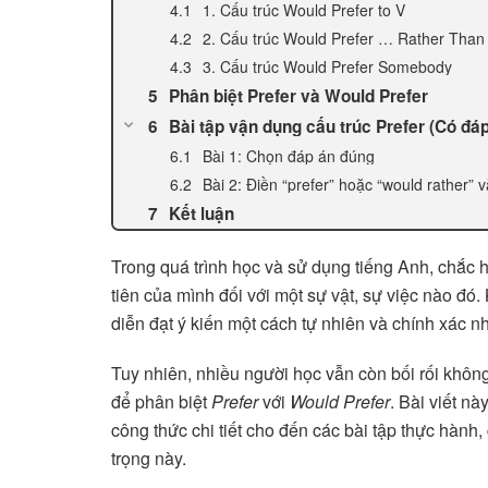
1. Cấu trúc Would Prefer to V
2. Cấu trúc Would Prefer … Rather Tha
3. Cấu trúc Would Prefer Somebody
Phân biệt Prefer và Would Prefer
Bài tập vận dụng cấu trúc Prefer (Có đáp
Bài 1: Chọn đáp án đúng
Bài 2: Điền “prefer” hoặc “would rather” 
Kết luận
Trong quá trình học và sử dụng tiếng Anh, chắc 
tiên của mình đối với một sự vật, sự việc nào đó.
diễn đạt ý kiến một cách tự nhiên và chính xác nh
Tuy nhiên, nhiều người học vẫn còn bối rối khôn
để phân biệt
Prefer
với
Would Prefer
. Bài viết nà
công thức chi tiết cho đến các bài tập thực hàn
trọng này.