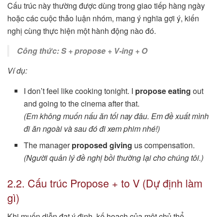
Cấu trúc này thường được dùng trong giao tiếp hàng ngày
hoặc các cuộc thảo luận nhóm, mang ý nghĩa gợi ý, kiến
nghị cùng thực hiện một hành động nào đó.
Công thức: S + propose + V-ing + O
Ví dụ:
I don’t feel like cooking tonight. I
propose eating
out
and going to the cinema after that.
(Em không muốn nấu ăn tối nay đâu. Em đề xuất mình
đi ăn ngoài và sau đó đi xem phim nhé!)
The manager
proposed giving
us compensation.
(Người quản lý đề nghị bồi thường lại cho chúng tôi.)
2.2. Cấu trúc Propose + to V (Dự định làm
gì)
Khi muốn diễn đạt ý định, kế hoạch của một chủ thể