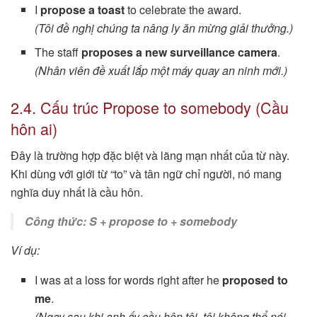
I
propose a toast
to celebrate the award.
(Tôi đề nghị chúng ta nâng ly ăn mừng giải thưởng.)
The staff
proposes a new surveillance camera
.
(Nhân viên đề xuất lắp một máy quay an ninh mới.)
2.4. Cấu trúc Propose to somebody (Cầu
hôn ai)
Đây là trường hợp đặc biệt và lãng mạn nhất của từ này.
Khi dùng với giới từ “to” và tân ngữ chỉ người, nó mang
nghĩa duy nhất là cầu hôn.
Công thức: S + propose to + somebody
Ví dụ:
I was at a loss for words right after he
proposed to
me
.
(Ngay sau khi anh ấy cầu hôn tôi, tôi không thể nói