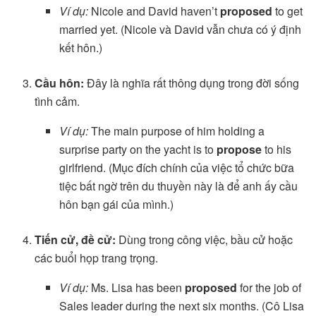
Ví dụ:
Nicole and David haven’t
proposed
to get
married yet. (Nicole và David vẫn chưa có ý định
kết hôn.)
Cầu hôn:
Đây là nghĩa rất thông dụng trong đời sống
tình cảm.
Ví dụ:
The main purpose of him holding a
surprise party on the yacht is to
propose
to his
girlfriend. (Mục đích chính của việc tổ chức bữa
tiệc bất ngờ trên du thuyền này là để anh ấy cầu
hôn bạn gái của mình.)
Tiến cử, đề cử:
Dùng trong công việc, bầu cử hoặc
các buổi họp trang trọng.
Ví dụ:
Ms. Lisa has been
proposed
for the job of
Sales leader during the next six months. (Cô Lisa