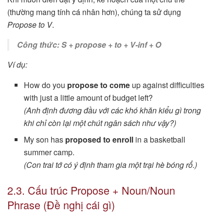
(thường mang tính cá nhân hơn), chúng ta sử dụng
Propose to V
.
Công thức: S + propose + to + V-inf + O
Ví dụ:
How do you
propose to come
up against difficulties
with just a little amount of budget left?
(Anh định đương đầu với các khó khăn kiểu gì trong
khi chỉ còn lại một chút ngân sách như vậy?)
My son has
proposed to enroll
in a basketball
summer camp.
(Con trai tớ có ý định tham gia một trại hè bóng rổ.)
2.3. Cấu trúc Propose + Noun/Noun
Phrase (Đề nghị cái gì)