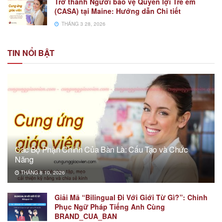
Trở thành Người bảo vệ Quyền lợi Trẻ em
(CASA) tại Maine: Hướng dẫn Chi tiết
THÁNG 3 28, 2026
TIN NỔI BẬT
Các Bộ Phận Chính Của Bàn Là: Cấu Tạo và Chức
Năng
THÁNG 8 10, 2026
Giải Mã “Bilingual Đi Với Giới Từ Gì?”: Chinh
Phục Ngữ Pháp Tiếng Anh Cùng
BRAND_CUA_BAN