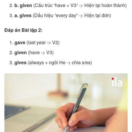
b. given
(Cấu trúc “have + V3” -> Hiện tại hoàn thành)
a. gives
(Dấu hiệu “every day” -> Hiện tại đơn)
Đáp án Bài tập 2:
gave
(last year -> V2)
given
(have -> V3)
gives
(always + ngôi He -> chia s/es)