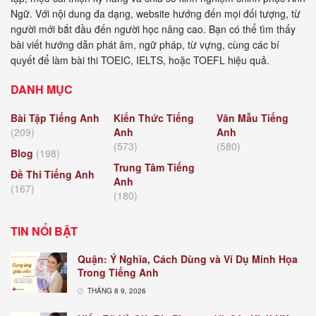
Ngữ. Với nội dung đa dạng, website hướng đến mọi đối tượng, từ
người mới bắt đầu đến người học nâng cao. Bạn có thể tìm thấy
bài viết hướng dẫn phát âm, ngữ pháp, từ vựng, cùng các bí
quyết để làm bài thi TOEIC, IELTS, hoặc TOEFL hiệu quả.
DANH MỤC
Bài Tập Tiếng Anh
Kiến Thức Tiếng
Văn Mẫu Tiếng
(209)
Anh
Anh
(573)
(580)
Blog
(198)
Trung Tâm Tiếng
Đề Thi Tiếng Anh
Anh
(167)
(180)
TIN NỔI BẬT
Quận: Ý Nghĩa, Cách Dùng và Ví Dụ Minh Họa
Trong Tiếng Anh
THÁNG 8 9, 2026