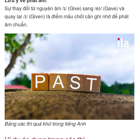
Lưu ý về phát âm:
Sự thay đổi từ nguyên âm /ɪ/ (Give) sang /eɪ/ (Gave) và
quay lại /ɪ/ (Given) là điểm mấu chốt cần ghi nhớ để phát
âm chuẩn.
Bảng các thì quá khứ trong tiếng Anh