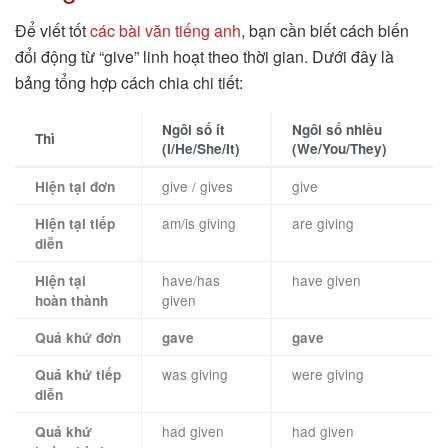
Để viết tốt
các bài văn tiếng anh
, bạn cần biết cách biến
đổi động từ “give” linh hoạt theo thời gian. Dưới đây là
bảng tổng hợp cách chia chi tiết:
Ngôi số ít
Ngôi số nhiều
Thì
(I/He/She/It)
(We/You/They)
give / gives
give
Hiện tại đơn
am/is giving
are giving
Hiện tại tiếp
diễn
have/has
have given
Hiện tại
given
hoàn thành
Quá khứ đơn
gave
gave
was giving
were giving
Quá khứ tiếp
diễn
had given
had given
Quá khứ