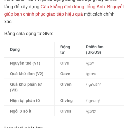
tảng để xây dựng
Câu khẳng định trong tiếng Anh: Bí quyết
giúp bạn chinh phục giao tiếp hiệu quả
một cách chính
xác.
Bảng chia động từ Give:
Động
Phiên âm
Dạng
từ
(UK/US)
/ɡɪv/
Nguyên thể (V1)
Give
/ɡeɪv/
Quá khứ đơn (V2)
Gave
/ˈɡɪv.ən/
Quá khứ phân từ
Given
(V3)
/ˈɡɪv.ɪŋ/
Hiện tại phân từ
Giving
/ɡɪvz/
Ngôi 3 số ít
Gives