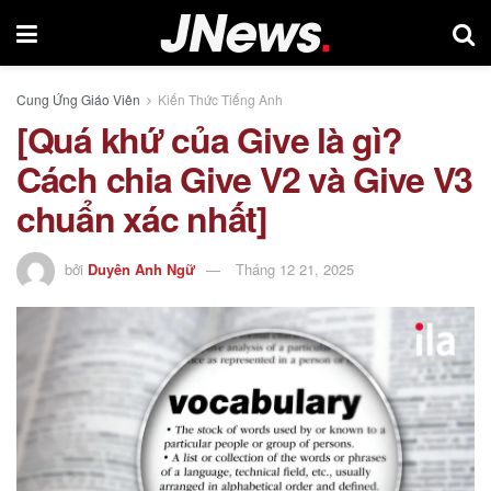
Cung Ứng Giáo Viên
Kiến Thức Tiếng Anh
[Quá khứ của Give là gì?
Cách chia Give V2 và Give V3
chuẩn xác nhất]
bởi
Duyên Anh Ngữ
Tháng 12 21, 2025