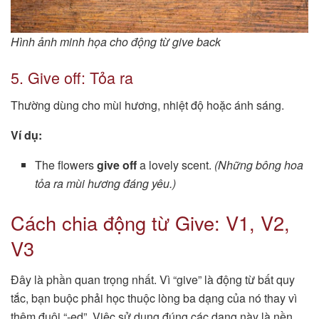
Hình ảnh minh họa cho động từ give back
5. Give off: Tỏa ra
Thường dùng cho mùi hương, nhiệt độ hoặc ánh sáng.
Ví dụ:
The flowers
give off
a lovely scent.
(Những bông hoa
tỏa ra mùi hương đáng yêu.)
Cách chia động từ Give: V1, V2,
V3
Đây là phần quan trọng nhất. Vì “give” là động từ bất quy
tắc, bạn buộc phải học thuộc lòng ba dạng của nó thay vì
thêm đuôi “-ed”. Việc sử dụng đúng các dạng này là nền