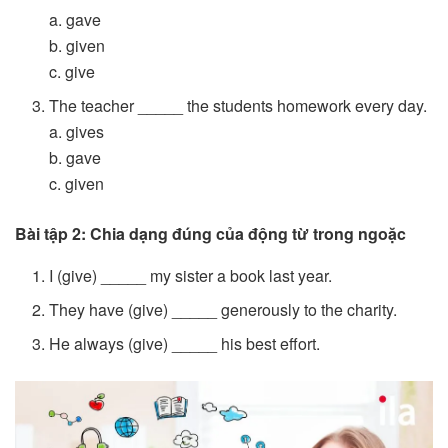
a. gave
b. given
c. give
The teacher _____ the students homework every day.
a. gives
b. gave
c. given
Bài tập 2: Chia dạng đúng của động từ trong ngoặc
I (give) _____ my sister a book last year.
They have (give) _____ generously to the charity.
He always (give) _____ his best effort.