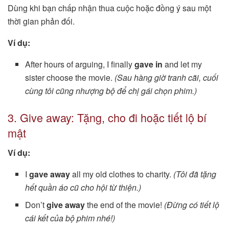
Dùng khi bạn chấp nhận thua cuộc hoặc đồng ý sau một
thời gian phản đối.
Ví dụ:
After hours of arguing, I finally
gave in
and let my
sister choose the movie.
(Sau hàng giờ tranh cãi, cuối
cùng tôi cũng nhượng bộ để chị gái chọn phim.)
3. Give away: Tặng, cho đi hoặc tiết lộ bí
mật
Ví dụ:
I
gave away
all my old clothes to charity.
(Tôi đã tặng
hết quần áo cũ cho hội từ thiện.)
Don’t
give away
the end of the movie!
(Đừng có tiết lộ
cái kết của bộ phim nhé!)