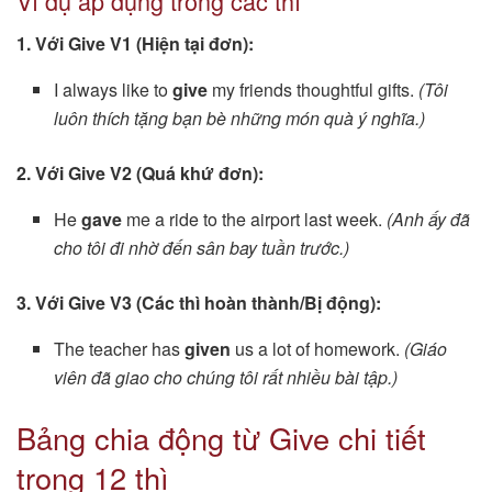
Ví dụ áp dụng trong các thì
1. Với Give V1 (Hiện tại đơn):
I always like to
give
my friends thoughtful gifts.
(Tôi
luôn thích tặng bạn bè những món quà ý nghĩa.)
2. Với Give V2 (Quá khứ đơn):
He
gave
me a ride to the airport last week.
(Anh ấy đã
cho tôi đi nhờ đến sân bay tuần trước.)
3. Với Give V3 (Các thì hoàn thành/Bị động):
The teacher has
given
us a lot of homework.
(Giáo
viên đã giao cho chúng tôi rất nhiều bài tập.)
Bảng chia động từ Give chi tiết
trong 12 thì