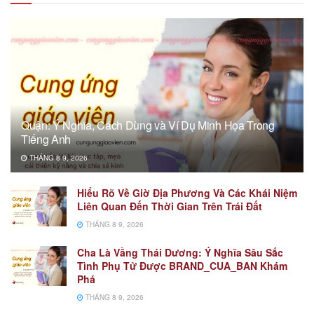
Quận: Ý Nghĩa, Cách Dùng và Ví Dụ Minh Họa Trong
Tiếng Anh
THÁNG 8 9, 2026
Hiểu Rõ Về Giờ Địa Phương Và Các Khái Niệm
Liên Quan Đến Thời Gian Trên Trái Đất
THÁNG 8 9, 2026
Cha Là Vầng Thái Dương: Ý Nghĩa Sâu Sắc
Tình Phụ Tử Được BRAND_CUA_BAN Khám
Phá
THÁNG 8 9, 2026