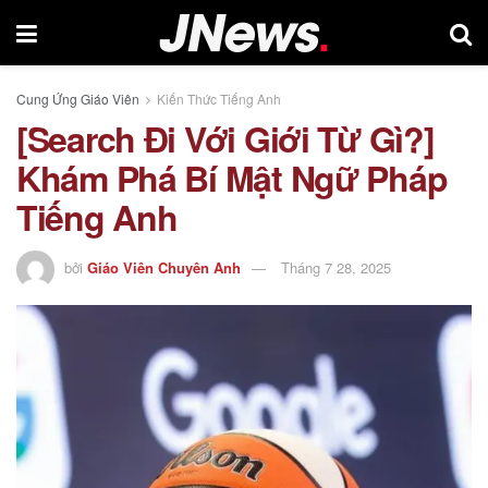
Cung Ứng Giáo Viên
Kiến Thức Tiếng Anh
[Search Đi Với Giới Từ Gì?]
Khám Phá Bí Mật Ngữ Pháp
Tiếng Anh
bởi
Giáo Viên Chuyên Anh
Tháng 7 28, 2025