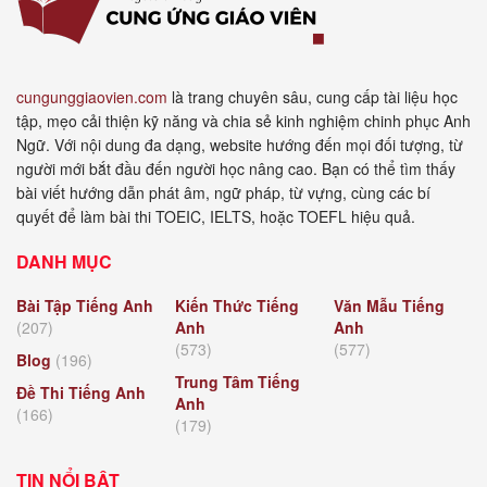
cungunggiaovien.com
là trang chuyên sâu, cung cấp tài liệu học
tập, mẹo cải thiện kỹ năng và chia sẻ kinh nghiệm chinh phục Anh
Ngữ. Với nội dung đa dạng, website hướng đến mọi đối tượng, từ
người mới bắt đầu đến người học nâng cao. Bạn có thể tìm thấy
bài viết hướng dẫn phát âm, ngữ pháp, từ vựng, cùng các bí
quyết để làm bài thi TOEIC, IELTS, hoặc TOEFL hiệu quả.
DANH MỤC
Bài Tập Tiếng Anh
Kiến Thức Tiếng
Văn Mẫu Tiếng
(207)
Anh
Anh
(573)
(577)
Blog
(196)
Trung Tâm Tiếng
Đề Thi Tiếng Anh
Anh
(166)
(179)
TIN NỔI BẬT