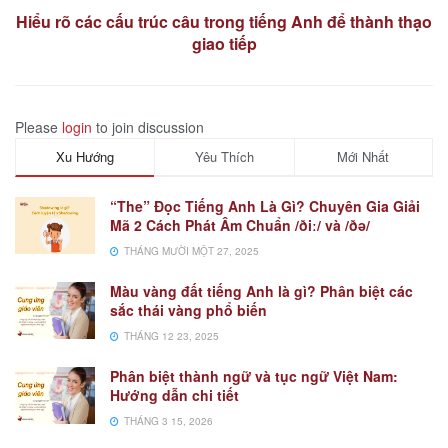
Hiểu rõ các cấu trúc câu trong tiếng Anh để thành thạo
giao tiếp
Please
login
to join discussion
Xu Hướng
Yêu Thích
Mới Nhất
“The” Đọc Tiếng Anh Là Gì? Chuyên Gia Giải
Mã 2 Cách Phát Âm Chuẩn /ðiː/ và /ðə/
THÁNG MƯỜI MỘT 27, 2025
Màu vàng đất tiếng Anh là gì? Phân biệt các
sắc thái vàng phổ biến
THÁNG 12 23, 2025
Phân biệt thành ngữ và tục ngữ Việt Nam:
Hướng dẫn chi tiết
THÁNG 3 15, 2026