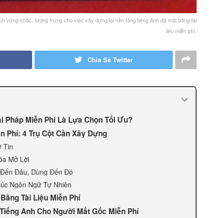
h vững chắc, tượng trưng cho việc xây dựng lại nền tảng tiếng Anh đã mất bằng tài
liệu miễn phí.
Chia Sẻ Twitter
i Pháp Miễn Phí Là Lựa Chọn Tối Ưu?
ễn Phí: 4 Trụ Cột Cần Xây Dựng
 Tin
óa Mở Lời
 Đến Đâu, Dùng Đến Đó
 Xúc Ngôn Ngữ Tự Nhiên
Bằng Tài Liệu Miễn Phí
 Tiếng Anh Cho Người Mất Gốc Miễn Phí