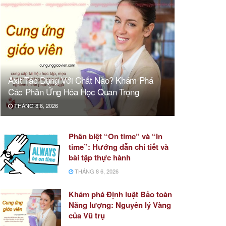
Axit Tác Dụng Với Chất Nào? Khám Phá
Các Phản Ứng Hóa Học Quan Trọng
THÁNG 8 6, 2026
Phân biệt “On time” và “In
time”: Hướng dẫn chi tiết và
bài tập thực hành
THÁNG 8 6, 2026
Khám phá Định luật Bảo toàn
Năng lượng: Nguyên lý Vàng
của Vũ trụ