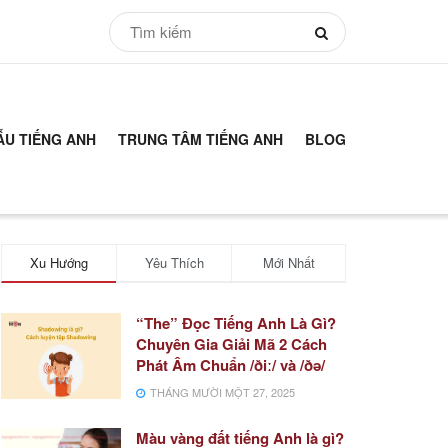
ẪU TIẾNG ANH
TRUNG TÂM TIẾNG ANH
BLOG
Xu Hướng
Yêu Thích
Mới Nhất
“The” Đọc Tiếng Anh Là Gì?
Chuyên Gia Giải Mã 2 Cách
Phát Âm Chuẩn /ðiː/ và /ðə/
THÁNG MƯỜI MỘT 27, 2025
Màu vàng đất tiếng Anh là gì?