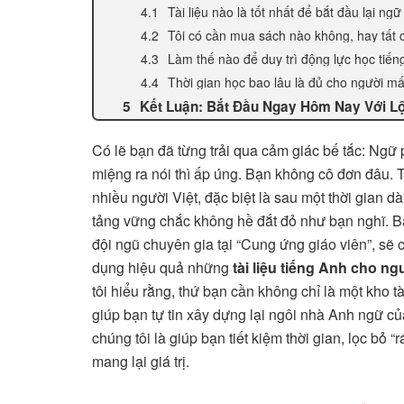
Tài liệu nào là tốt nhất để bắt đầu lại n
Tôi có cần mua sách nào không, hay tất c
Làm thế nào để duy trì động lực học tiếng
Thời gian học bao lâu là đủ cho người m
Kết Luận: Bắt Đầu Ngay Hôm Nay Với Lộ 
Có lẽ bạn đã từng trải qua cảm giác bế tắc: Ngữ 
miệng ra nói thì ấp úng. Bạn không cô đơn đâu. T
nhiều người Việt, đặc biệt là sau một thời gian dà
tảng vững chắc không hề đắt đỏ như bạn nghĩ. Bà
đội ngũ chuyên gia tại “Cung ứng giáo viên”, sẽ
dụng hiệu quả những
tài liệu tiếng Anh cho n
tôi hiểu rằng, thứ bạn cần không chỉ là một kho t
giúp bạn tự tin xây dựng lại ngôi nhà Anh ngữ c
chúng tôi là giúp bạn tiết kiệm thời gian, lọc bỏ 
mang lại giá trị.