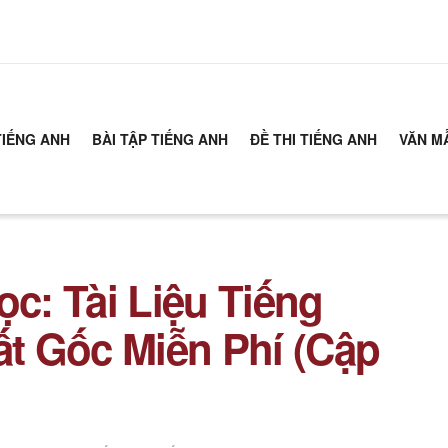
TIẾNG ANH
BÀI TẬP TIẾNG ANH
ĐỀ THI TIẾNG ANH
VĂN M
: Tài Liệu Tiếng
t Gốc Miễn Phí (Cập