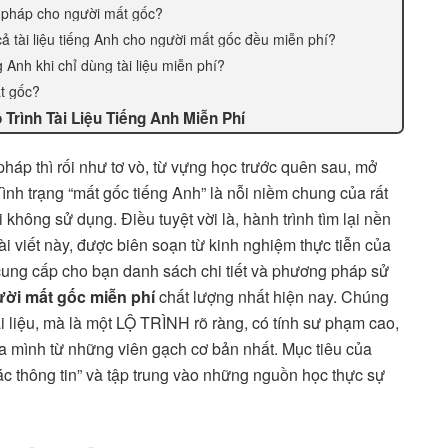
gữ pháp cho người mất gốc?
ả tài liệu tiếng Anh cho người mất gốc đều miễn phí?
 Anh khi chỉ dùng tài liệu miễn phí?
ất gốc?
Trình Tài Liệu Tiếng Anh Miễn Phí
pháp thì rối như tơ vò, từ vựng học trước quên sau, mở
ình trạng “mất gốc tiếng Anh” là nỗi niềm chung của rất
i không sử dụng. Điều tuyệt vời là, hành trình tìm lại nền
i viết này, được biên soạn từ kinh nghiệm thực tiễn của
 cung cấp cho bạn danh sách chi tiết và phương pháp sử
gười mất gốc miễn phí
chất lượng nhất hiện nay. Chúng
ài liệu, mà là một LỘ TRÌNH rõ ràng, có tính sư phạm cao,
ủa mình từ những viên gạch cơ bản nhất. Mục tiêu của
“rác thông tin” và tập trung vào những nguồn học thực sự