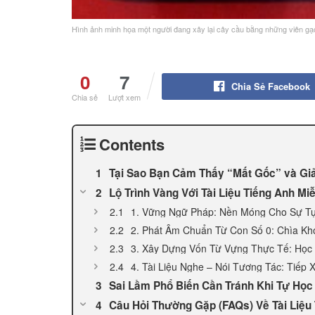
Hình ảnh minh họa một người đang xây lại cây cầu bằng những viên gạc
0
7
Chia Sẻ Facebook
Chia sẻ
Lượt xem
Contents
Tại Sao Bạn Cảm Thấy “Mất Gốc” và Giả
Lộ Trình Vàng Với Tài Liệu Tiếng Anh Mi
1. Vững Ngữ Pháp: Nền Móng Cho Sự Tự
2. Phát Âm Chuẩn Từ Con Số 0: Chìa Kh
3. Xây Dựng Vốn Từ Vựng Thực Tế: Học
4. Tài Liệu Nghe – Nói Tương Tác: Tiếp
Sai Lầm Phổ Biến Cần Tránh Khi Tự Học 
Câu Hỏi Thường Gặp (FAQs) Về Tài Liệu