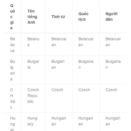
Q
uố
Tên
Quốc
Người
c
tiếng
Tính từ
tịch
dân
gi
Anh
a
Be
Belaru
Belarusi
Belarusi
Belarusi
lar
s
an
an
an
us
Bu
Bulgar
Bulgari
Bulgaria
Bulgaria
lg
ia
an
n
n
ari
a
C
Czech
Czech
Czech
Czech
H
Repu
Sé
blic
c
Hu
Hung
Hungari
Hungari
Hungari
ng
ary
an
an
an
ar