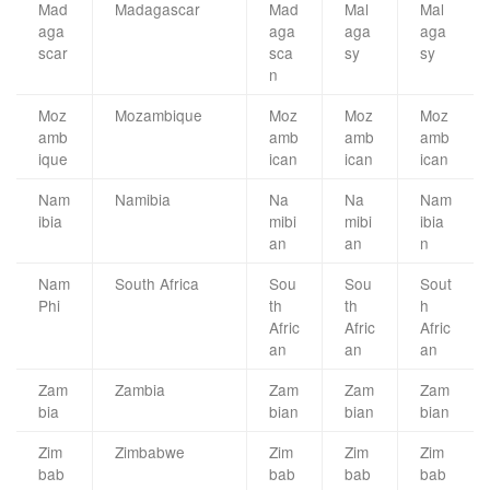
Mad
Madagascar
Mad
Mal
Mal
aga
aga
aga
aga
scar
sca
sy
sy
n
Moz
Mozambique
Moz
Moz
Moz
amb
amb
amb
amb
ique
ican
ican
ican
Nam
Namibia
Na
Na
Nam
ibia
mibi
mibi
ibia
an
an
n
Nam
South Africa
Sou
Sou
Sout
Phi
th
th
h
Afric
Afric
Afric
an
an
an
Zam
Zambia
Zam
Zam
Zam
bia
bian
bian
bian
Zim
Zimbabwe
Zim
Zim
Zim
bab
bab
bab
bab