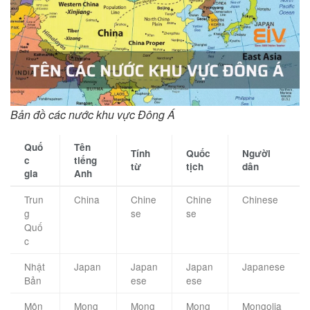
Bản đồ các nước khu vực Đông Á
Quố
Tên
Tính
Quốc
Người
c
tiếng
từ
tịch
dân
gia
Anh
Trun
China
Chine
Chine
Chinese
g
se
se
Quố
c
Nhật
Japan
Japan
Japan
Japanese
Bản
ese
ese
Môn
Mong
Mong
Mong
Mongolia