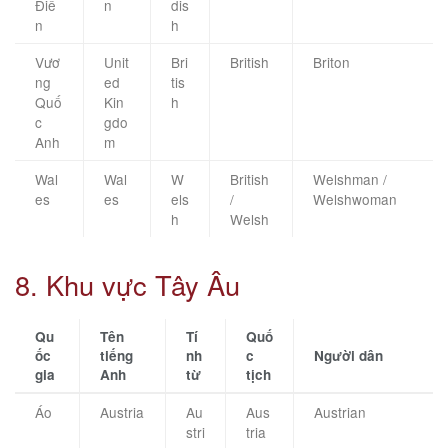
Điể
n
dis
n
h
Vươ
Unit
Bri
British
Briton
ng
ed
tis
Quố
Kin
h
c
gdo
Anh
m
Wal
Wal
W
British
Welshman /
es
es
els
/
Welshwoman
h
Welsh
8. Khu vực Tây Âu
Qu
Tên
Tí
Quố
ốc
tiếng
nh
c
Người dân
gia
Anh
từ
tịch
Áo
Austria
Au
Aus
Austrian
stri
tria