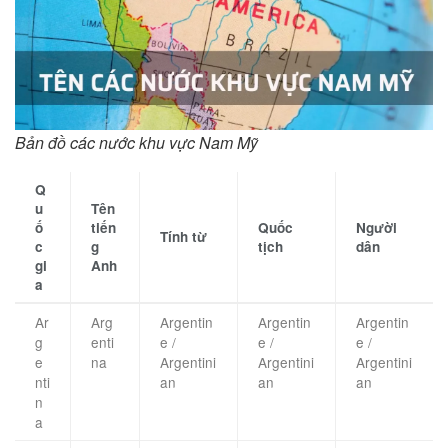
Bản đồ các nước khu vực Nam Mỹ
Q
u
Tên
ố
tiến
Quốc
Người
Tính từ
c
g
tịch
dân
gi
Anh
a
Ar
Arg
Argentin
Argentin
Argentin
g
enti
e /
e /
e /
e
na
Argentini
Argentini
Argentini
nti
an
an
an
n
a