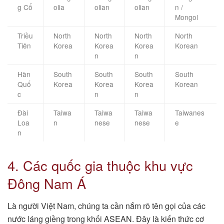
g Cổ
olia
olian
olian
n /
Mongol
Triều
North
North
North
North
Tiên
Korea
Korea
Korea
Korean
n
n
Hàn
South
South
South
South
Quố
Korea
Korea
Korea
Korean
c
n
n
Đài
Taiwa
Taiwa
Taiwa
Taiwanes
Loa
n
nese
nese
e
n
4. Các quốc gia thuộc khu vực
Đông Nam Á
Là người Việt Nam, chúng ta cần nắm rõ tên gọi của các
nước láng giềng trong khối ASEAN. Đây là kiến thức cơ