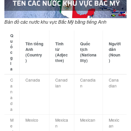
Bản đồ các nước khu vực Bắc Mỹ bằng tiếng Anh
Q
u
Tên tiếng
Tính
Quốc
Người
ố
Anh
từ
tịch
dân
c
(Country
(Adjec
(Nationa
(Noun
g
)
tive)
lity)
)
i
a
C
Canada
Canad
Canadia
Cana
a
ian
n
dian
n
a
d
a
M
Mexico
Mexica
Mexican
Mexic
e
n
an