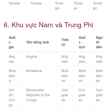
Tunisia
Tunisia
Tunis
Tunisi
Tunisi
ian
an
an
6. Khu vực Nam và Trung Phi
Quố
Quố
Ngư
Tính
c
Tên tiếng Anh
c
ời
từ
gia
tịch
dân
Ang
Angola
Ang
Ang
Ang
ola
olan
olan
olan
Bots
Botswana
Bots
Bots
Bots
wan
wan
wan
wan
a
an
an
an
CH
Democratic
Con
Con
Con
DC
Republic of the
gole
gole
gole
Con
Congo
se
se
se
go