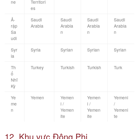
ne
Territori
es
Ả-
Saudi
Saudi
Saudi
Saudi
rập
Arabia
Arabia
Arabia
Arabia
Sa
n
n
n
udi
Syr
Syria
Syrian
Syrian
Syrian
ia
Th
Turkey
Turkish
Turkish
Turk
ổ
Nhĩ
Kỳ
Ye
Yemen
Yemen
Yemen
Yemeni
me
i /
i /
/
n
Yemen
Yemen
Yemeni
ite
ite
te
12. Khu vực Đông Phi