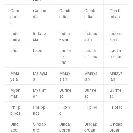
Cam
Cambo
Camb
Camb
Camb
puchi
dia
odian
odian
odian
a
Indo
Indone
Indon
Indone
Indone
nesia
sia
esian
sian
sian
Lào
Laos
Laotia
Laotia
Laotia
n /
n / Lao
n / Lao
Lao
Mala
Malaysi
Malay
Malays
Malays
ysia
a
sian
ian
ian
Myan
Myanm
Burme
Burme
Burme
mar
ar
se
se
se
Philip
Philippi
Filipin
Filipino
Filipino
pines
nes
o
Sing
Singap
Singa
Singap
Singap
apor
ore
porea
orean
orean