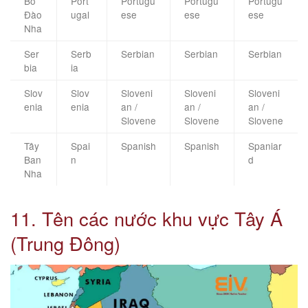
Bồ
Port
Portugu
Portugu
Portugu
Đào
ugal
ese
ese
ese
Nha
Ser
Serb
Serbian
Serbian
Serbian
bia
ia
Slov
Slov
Sloveni
Sloveni
Sloveni
enia
enia
an /
an /
an /
Slovene
Slovene
Slovene
Tây
Spai
Spanish
Spanish
Spaniar
Ban
n
d
Nha
11. Tên các nước khu vực Tây Á
(Trung Đông)