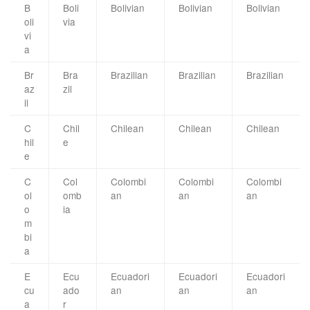
B
Boli
Bolivian
Bolivian
Bolivian
oli
via
vi
a
Br
Bra
Brazilian
Brazilian
Brazilian
az
zil
il
C
Chil
Chilean
Chilean
Chilean
hil
e
e
C
Col
Colombi
Colombi
Colombi
ol
omb
an
an
an
o
ia
m
bi
a
E
Ecu
Ecuadori
Ecuadori
Ecuadori
cu
ado
an
an
an
a
r