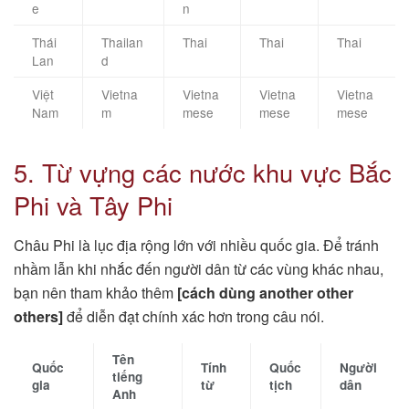
e
n
Thái
Thailan
Thai
Thai
Thai
Lan
d
Việt
Vietna
Vietna
Vietna
Vietna
Nam
m
mese
mese
mese
5. Từ vựng các nước khu vực Bắc
Phi và Tây Phi
Châu Phi là lục địa rộng lớn với nhiều quốc gia. Để tránh
nhầm lẫn khi nhắc đến người dân từ các vùng khác nhau,
bạn nên tham khảo thêm
[cách dùng another other
others]
để diễn đạt chính xác hơn trong câu nói.
Tên
Quốc
Tính
Quốc
Người
tiếng
gia
từ
tịch
dân
Anh