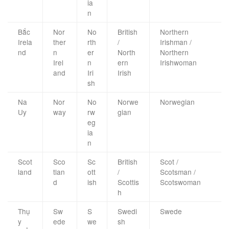
ia
n
Bắc
Nor
No
British
Northern
Irela
ther
rth
/
Irishman /
nd
n
er
North
Northern
Irel
n
ern
Irishwoman
and
Iri
Irish
sh
Na
Nor
No
Norwe
Norwegian
Uy
way
rw
gian
eg
ia
n
Scot
Sco
Sc
British
Scot /
land
tlan
ott
/
Scotsman /
d
ish
Scottis
Scotswoman
h
Thụ
Sw
S
Swedi
Swede
y
ede
we
sh