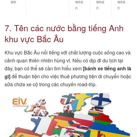
we
wea
wea
wea
n
n
n
7. Tên các nước bằng tiếng Anh
khu vực Bắc Âu
Khu vực Bắc Âu nổi tiếng với chất lượng cuộc sống cao và
cảnh quan thiên nhiên hùng vĩ. Nếu có dịp đi du lịch tại
đây, bạn có thể sẽ cần tìm hiểu xem
[bánh xe tiếng anh là
gì]
để thuận tiện cho việc thuê phương tiện di chuyển hoặc
sửa chữa xe cộ trong các chuyến road-trip.