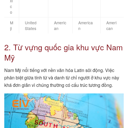
xi
c
o
M
United
Americ
America
Ameri
ỹ
States
an
n
can
2. Từ vựng quốc gia khu vực Nam
Mỹ
Nam Mỹ nổi tiếng với nền văn hóa Latin sôi động. Việc
phân biệt giữa tính từ và danh từ chỉ người ở khu vực này
khá đơn giản vì chúng thường có cấu trúc tương đồng.