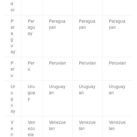
d
or
P
Par
Paragua
Paragua
Paragua
ar
agu
yan
yan
yan
a
ay
g
u
ay
P
Per
Peruvian
Peruvian
Peruvian
er
u
u
Ur
Uru
Uruguay
Uruguay
Uruguay
u
gua
an
an
an
g
y
u
ay
V
Ven
Venezue
Venezue
Venezue
e
ezu
lan
lan
lan
n
ela