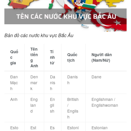
Bản đồ các nước khu vực Bắc Âu
Tên
Quố
Tí
tiến
Quốc
Người dân
c
nh
g
tịch
(Nam/Nữ)
gia
từ
Anh
Đan
Den
Da
Danis
Dane
Mạc
mar
nis
h
h
k
h
Anh
Eng
En
British
Englishman /
lan
gli
/
Englishwoman
d
sh
Englis
h
Esto
Est
Es
Estoni
Estonian