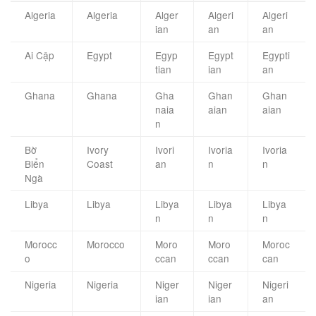
Algeria
Algeria
Alger
Algeri
Algeri
ian
an
an
Ai Cập
Egypt
Egyp
Egypt
Egypti
tian
ian
an
Ghana
Ghana
Gha
Ghan
Ghan
naia
aian
aian
n
Bờ
Ivory
Ivori
Ivoria
Ivoria
Biển
Coast
an
n
n
Ngà
Libya
Libya
Libya
Libya
Libya
n
n
n
Morocc
Morocco
Moro
Moro
Moroc
o
ccan
ccan
can
Nigeria
Nigeria
Niger
Niger
Nigeri
ian
ian
an