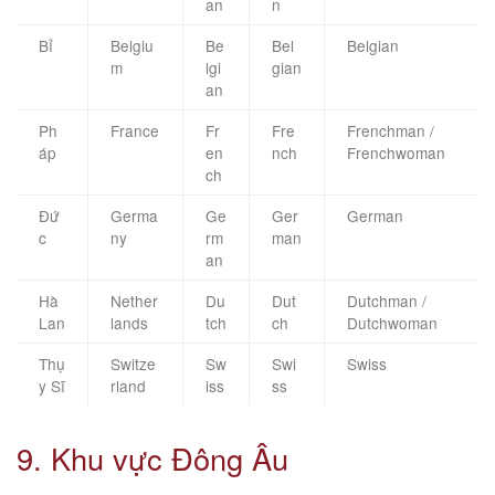
an
n
Bỉ
Belgiu
Be
Bel
Belgian
m
lgi
gian
an
Ph
France
Fr
Fre
Frenchman /
áp
en
nch
Frenchwoman
ch
Đứ
Germa
Ge
Ger
German
c
ny
rm
man
an
Hà
Nether
Du
Dut
Dutchman /
Lan
lands
tch
ch
Dutchwoman
Thụ
Switze
Sw
Swi
Swiss
y Sĩ
rland
iss
ss
9. Khu vực Đông Âu