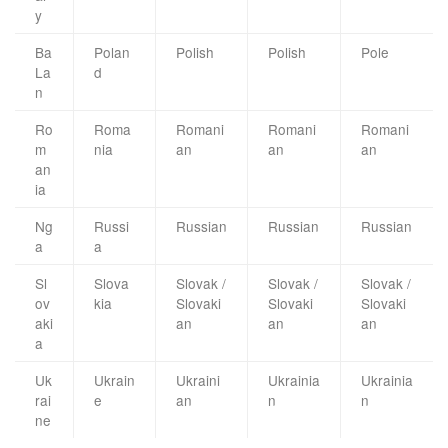
y
Ba
Polan
Polish
Polish
Pole
La
d
n
Ro
Roma
Romani
Romani
Romani
m
nia
an
an
an
an
ia
Ng
Russi
Russian
Russian
Russian
a
a
Sl
Slova
Slovak /
Slovak /
Slovak /
ov
kia
Slovaki
Slovaki
Slovaki
aki
an
an
an
a
Uk
Ukrain
Ukraini
Ukrainia
Ukrainia
rai
e
an
n
n
ne