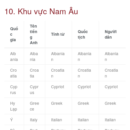
10. Khu vực Nam Âu
Tên
Quố
tiến
Quốc
Người
c
Tính từ
g
tịch
dân
gia
Anh
Alb
Alba
Albania
Albania
Albania
ania
nia
n
n
n
Cro
Croa
Croatia
Croatia
Croatia
atia
tia
n
n
n
Cyp
Cypr
Cypriot
Cypriot
Cypriot
rus
us
Hy
Gree
Greek
Greek
Greek
Lạp
ce
Ý
Italy
Italian
Italian
Italian