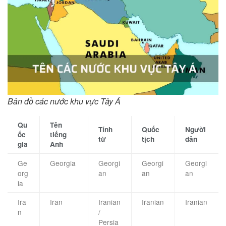
Bản đồ các nước khu vực Tây Á
Qu
Tên
Tính
Quốc
Người
ốc
tiếng
từ
tịch
dân
gia
Anh
Ge
Georgia
Georgi
Georgi
Georgi
org
an
an
an
ia
Ira
Iran
Iranian
Iranian
Iranian
n
/
Persia