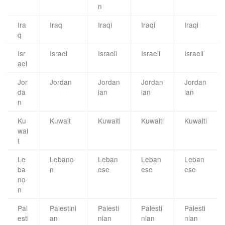
n
Ira
Iraq
Iraqi
Iraqi
Iraqi
q
Isr
Israel
Israeli
Israeli
Israeli
ael
Jor
Jordan
Jordan
Jordan
Jordan
da
ian
ian
ian
n
Ku
Kuwait
Kuwaiti
Kuwaiti
Kuwaiti
wai
t
Le
Lebano
Leban
Leban
Leban
ba
n
ese
ese
ese
no
n
Pal
Palestini
Palesti
Palesti
Palesti
esti
an
nian
nian
nian