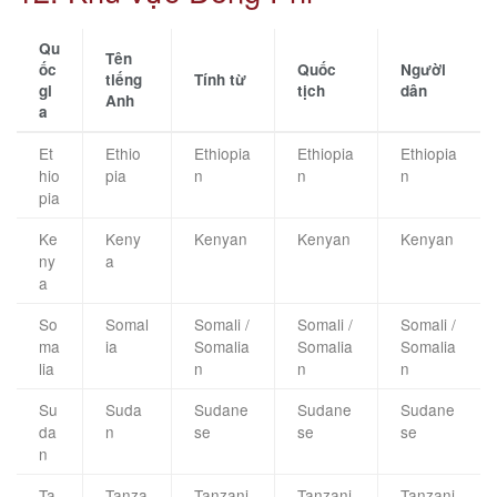
Qu
Tên
ốc
Quốc
Người
tiếng
Tính từ
gi
tịch
dân
Anh
a
Et
Ethio
Ethiopia
Ethiopia
Ethiopia
hio
pia
n
n
n
pia
Ke
Keny
Kenyan
Kenyan
Kenyan
ny
a
a
So
Somal
Somali /
Somali /
Somali /
ma
ia
Somalia
Somalia
Somalia
lia
n
n
n
Su
Suda
Sudane
Sudane
Sudane
da
n
se
se
se
n
Ta
Tanza
Tanzani
Tanzani
Tanzani