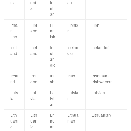
nia
oni
to
an
a
ni
an
Phầ
Finl
Fi
Finnis
Finn
n
and
nn
h
Lan
ish
Icel
Icel
Ic
Icelan
Icelander
and
and
el
dic
an
dic
Irela
Irel
Iri
Irish
Irishman /
nd
and
sh
Irishwoman
Latv
Lat
La
Latvia
Latvian
ia
via
tvi
n
an
Lith
Lith
Lit
Lithua
Lithuanian
uani
uan
hu
nian
a
ia
an