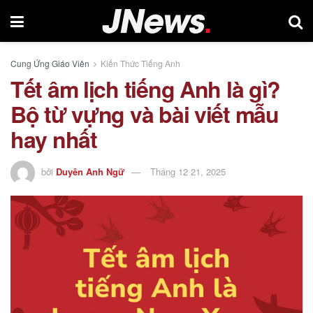
Cung Ứng Giáo Viên
Kiến Thức Tiếng Anh
Tết âm lịch tiếng Anh là gì?
Bộ từ vựng và bài viết mẫu
hay nhất
bởi
Duyên Anh Ngữ
Tháng 12 21, 2025