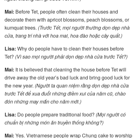
Mai:
Before Tet, people often clean their houses and
decorate them with apricot blossoms, peach blossoms, or
kumquat trees.
(Trước Tết, mọi người thường dọn dẹp nhà
cửa, trang trí nhà với hoa mai, hoa đào hoặc cây quất.)
Lisa:
Why do people have to clean their houses before
Tet?
(Vì sao mọi người phải dọn dẹp nhà cửa trước Tết?)
Mai:
It is believed that cleaning the house before Tet will
drive away the old year’s bad luck and bring good luck for
the new year.
(Người ta quan niệm rằng dọn dẹp nhà cửa
trước Tết để xua đuổi những điềm xui của năm cũ, chào
đón những may mắn cho năm mới.)
Lisa:
Do people prepare traditional food?
(Mọi người có
chuẩn bị những món ăn truyền thống không?)
Mai:
Yes. Vietnamese people wrap Chung cake to worship