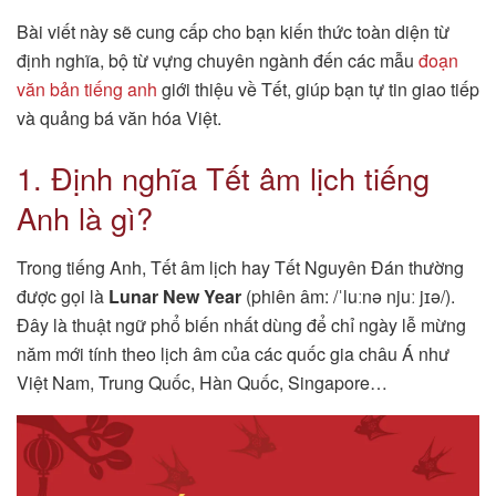
Bài viết này sẽ cung cấp cho bạn kiến thức toàn diện từ
định nghĩa, bộ từ vựng chuyên ngành đến các mẫu
đoạn
văn bản tiếng anh
giới thiệu về Tết, giúp bạn tự tin giao tiếp
và quảng bá văn hóa Việt.
1. Định nghĩa Tết âm lịch tiếng
Anh là gì?
Trong tiếng Anh, Tết âm lịch hay Tết Nguyên Đán thường
được gọi là
Lunar New Year
(phiên âm: /ˈluːnə njuː jɪə/).
Đây là thuật ngữ phổ biến nhất dùng để chỉ ngày lễ mừng
năm mới tính theo lịch âm của các quốc gia châu Á như
Việt Nam, Trung Quốc, Hàn Quốc, Singapore…