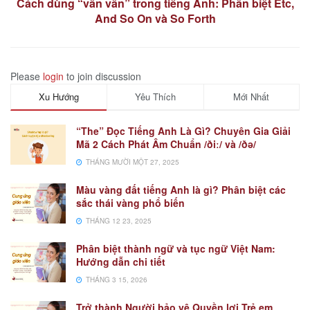
Cách dùng “vân vân” trong tiếng Anh: Phân biệt Etc,
And So On và So Forth
Please
login
to join discussion
Xu Hướng
Yêu Thích
Mới Nhất
“The” Đọc Tiếng Anh Là Gì? Chuyên Gia Giải
Mã 2 Cách Phát Âm Chuẩn /ðiː/ và /ðə/
THÁNG MƯỜI MỘT 27, 2025
Màu vàng đất tiếng Anh là gì? Phân biệt các
sắc thái vàng phổ biến
THÁNG 12 23, 2025
Phân biệt thành ngữ và tục ngữ Việt Nam:
Hướng dẫn chi tiết
THÁNG 3 15, 2026
Trở thành Người bảo vệ Quyền lợi Trẻ em