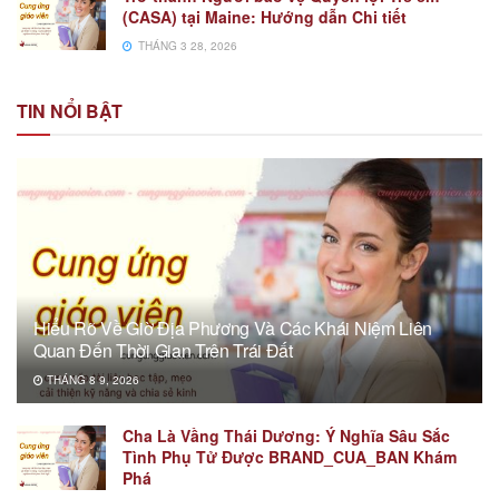
(CASA) tại Maine: Hướng dẫn Chi tiết
THÁNG 3 28, 2026
TIN NỔI BẬT
Hiểu Rõ Về Giờ Địa Phương Và Các Khái Niệm Liên
Quan Đến Thời Gian Trên Trái Đất
THÁNG 8 9, 2026
Cha Là Vầng Thái Dương: Ý Nghĩa Sâu Sắc
Tình Phụ Tử Được BRAND_CUA_BAN Khám
Phá