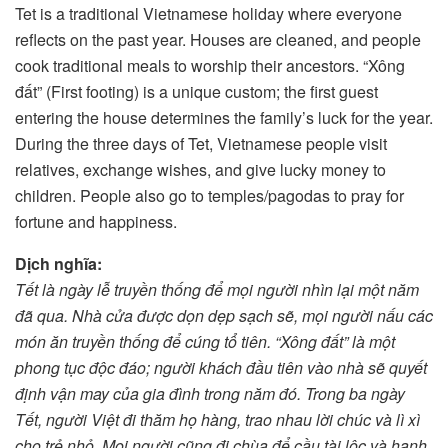
Tet is a traditional Vietnamese holiday where everyone
reflects on the past year. Houses are cleaned, and people
cook traditional meals to worship their ancestors. “Xông
đất” (First footing) is a unique custom; the first guest
entering the house determines the family’s luck for the year.
During the three days of Tet, Vietnamese people visit
relatives, exchange wishes, and give lucky money to
children. People also go to temples/pagodas to pray for
fortune and happiness.
Dịch nghĩa:
Tết là ngày lễ truyền thống để mọi người nhìn lại một năm
đã qua. Nhà cửa được dọn dẹp sạch sẽ, mọi người nấu các
món ăn truyền thống để cúng tổ tiên. “Xông đất” là một
phong tục độc đáo; người khách đầu tiên vào nhà sẽ quyết
định vận may của gia đình trong năm đó. Trong ba ngày
Tết, người Việt đi thăm họ hàng, trao nhau lời chúc và lì xì
cho trẻ nhỏ. Mọi người cũng đi chùa để cầu tài lộc và hạnh