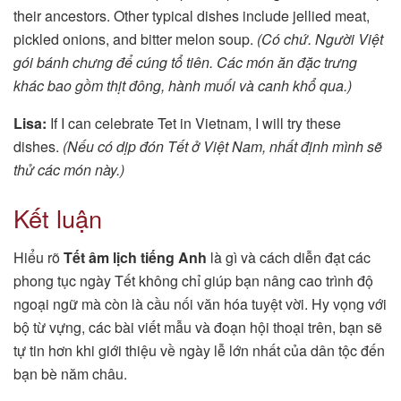
their ancestors. Other typical dishes include jellied meat,
pickled onions, and bitter melon soup.
(Có chứ. Người Việt
gói bánh chưng để cúng tổ tiên. Các món ăn đặc trưng
khác bao gồm thịt đông, hành muối và canh khổ qua.)
Lisa:
If I can celebrate Tet in Vietnam, I will try these
dishes.
(Nếu có dịp đón Tết ở Việt Nam, nhất định mình sẽ
thử các món này.)
Kết luận
Hiểu rõ
Tết âm lịch tiếng Anh
là gì và cách diễn đạt các
phong tục ngày Tết không chỉ giúp bạn nâng cao trình độ
ngoại ngữ mà còn là cầu nối văn hóa tuyệt vời. Hy vọng với
bộ từ vựng, các bài viết mẫu và đoạn hội thoại trên, bạn sẽ
tự tin hơn khi giới thiệu về ngày lễ lớn nhất của dân tộc đến
bạn bè năm châu.