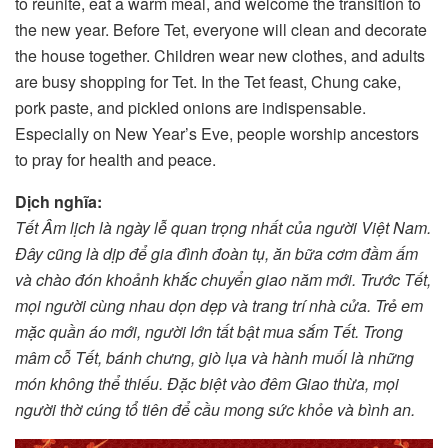
to reunite, eat a warm meal, and welcome the transition to
the new year. Before Tet, everyone will clean and decorate
the house together. Children wear new clothes, and adults
are busy shopping for Tet. In the Tet feast, Chung cake,
pork paste, and pickled onions are indispensable.
Especially on New Year’s Eve, people worship ancestors
to pray for health and peace.
Dịch nghĩa:
Tết Âm lịch là ngày lễ quan trọng nhất của người Việt Nam.
Đây cũng là dịp để gia đình đoàn tụ, ăn bữa cơm đầm ấm
và chào đón khoảnh khắc chuyển giao năm mới. Trước Tết,
mọi người cùng nhau dọn dẹp và trang trí nhà cửa. Trẻ em
mặc quần áo mới, người lớn tất bật mua sắm Tết. Trong
mâm cỗ Tết, bánh chưng, giò lụa và hành muối là những
món không thể thiếu. Đặc biệt vào đêm Giao thừa, mọi
người thờ cúng tổ tiên để cầu mong sức khỏe và bình an.