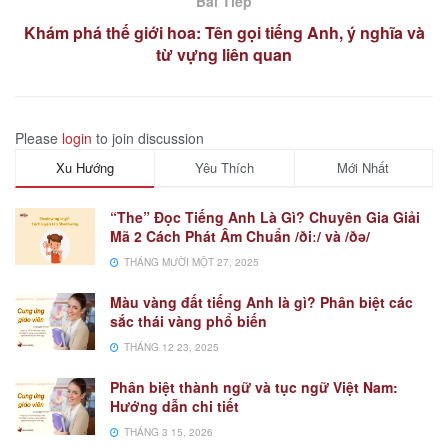
Bài Tiếp
Khám phá thế giới hoa: Tên gọi tiếng Anh, ý nghĩa và
từ vựng liên quan
Please
login
to join discussion
Xu Hướng
Yêu Thích
Mới Nhất
“The” Đọc Tiếng Anh Là Gì? Chuyên Gia Giải
Mã 2 Cách Phát Âm Chuẩn /ðiː/ và /ðə/
THÁNG MƯỜI MỘT 27, 2025
Màu vàng đất tiếng Anh là gì? Phân biệt các
sắc thái vàng phổ biến
THÁNG 12 23, 2025
Phân biệt thành ngữ và tục ngữ Việt Nam:
Hướng dẫn chi tiết
THÁNG 3 15, 2026