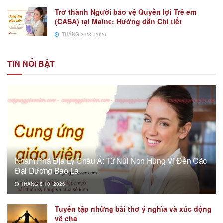
Trở thành Người bảo vệ Quyền lợi Trẻ em
(CASA) tại Maine: Hướng dẫn Chi tiết
THÁNG 3 28, 2026
TIN NỔI BẬT
Khám Phá Địa Lý Châu Á: Từ Núi Non Hùng Vĩ Đến Các
Đại Dương Bao La
THÁNG 8 10, 2026
Tuyển tập những bài thơ ý nghĩa và xúc động
về cha