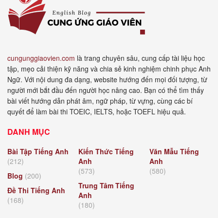
cungunggiaovien.com
là trang chuyên sâu, cung cấp tài liệu học
tập, mẹo cải thiện kỹ năng và chia sẻ kinh nghiệm chinh phục Anh
Ngữ. Với nội dung đa dạng, website hướng đến mọi đối tượng, từ
người mới bắt đầu đến người học nâng cao. Bạn có thể tìm thấy
bài viết hướng dẫn phát âm, ngữ pháp, từ vựng, cùng các bí
quyết để làm bài thi TOEIC, IELTS, hoặc TOEFL hiệu quả.
DANH MỤC
Bài Tập Tiếng Anh
Kiến Thức Tiếng
Văn Mẫu Tiếng
(212)
Anh
Anh
(573)
(580)
Blog
(200)
Trung Tâm Tiếng
Đề Thi Tiếng Anh
Anh
(168)
(180)