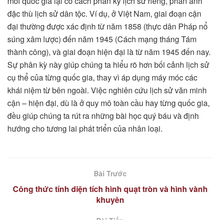
mỗi quốc gia lại có cách phân kỳ lịch sử riêng, phản ánh
đặc thù lịch sử dân tộc. Ví dụ, ở Việt Nam, giai đoạn cận
đại thường được xác định từ năm 1858 (thực dân Pháp nổ
súng xâm lược) đến năm 1945 (Cách mạng tháng Tám
thành công), và giai đoạn hiện đại là từ năm 1945 đến nay.
Sự phân kỳ này giúp chúng ta hiểu rõ hơn bối cảnh lịch sử
cụ thể của từng quốc gia, thay vì áp dụng máy móc các
khái niệm từ bên ngoài. Việc nghiên cứu lịch sử văn minh
cận – hiện đại, dù là ở quy mô toàn cầu hay từng quốc gia,
đều giúp chúng ta rút ra những bài học quý báu và định
hướng cho tương lai phát triển của nhân loại.
Bài Trước
Công thức tính diện tích hình quạt tròn và hình vành
khuyên