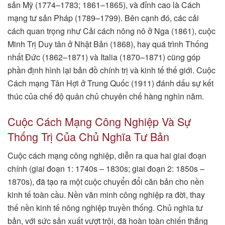
sản Mỹ (1774–1783; 1861–1865), và đỉnh cao là Cách
mạng tư sản Pháp (1789–1799). Bên cạnh đó, các cải
cách quan trọng như Cải cách nông nô ở Nga (1861), cuộc
Minh Trị Duy tân ở Nhật Bản (1868), hay quá trình Thống
nhất Đức (1862–1871) và Italia (1870–1871) cũng góp
phần định hình lại bản đồ chính trị và kinh tế thế giới. Cuộc
Cách mạng Tân Hợi ở Trung Quốc (1911) đánh dấu sự kết
thúc của chế độ quân chủ chuyên chế hàng nghìn năm.
Cuộc Cách Mạng Công Nghiệp Và Sự
Thống Trị Của Chủ Nghĩa Tư Bản
Cuộc cách mạng công nghiệp, diễn ra qua hai giai đoạn
chính (giai đoạn 1: 1740s – 1830s; giai đoạn 2: 1850s –
1870s), đã tạo ra một cuộc chuyển đổi căn bản cho nền
kinh tế toàn cầu. Nền văn minh công nghiệp ra đời, thay
thế nền kinh tế nông nghiệp truyền thống. Chủ nghĩa tư
bản, với sức sản xuất vượt trội, đã hoàn toàn chiến thắng