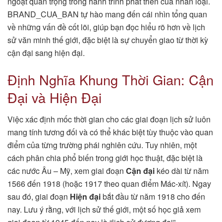
ngoặt quan trọng trong hành trình phát triển của nhân loại.
BRAND_CUA_BAN tự hào mang đến cái nhìn tổng quan
về những vấn đề cốt lõi, giúp bạn đọc hiểu rõ hơn về lịch
sử văn minh thế giới, đặc biệt là sự chuyển giao từ thời kỳ
cận đại sang hiện đại.
Định Nghĩa Khung Thời Gian: Cận
Đại và Hiện Đại
Việc xác định mốc thời gian cho các giai đoạn lịch sử luôn
mang tính tương đối và có thể khác biệt tùy thuộc vào quan
điểm của từng trường phái nghiên cứu. Tuy nhiên, một
cách phân chia phổ biến trong giới học thuật, đặc biệt là
các nước Âu – Mỹ, xem giai đoạn
Cận đại
kéo dài từ năm
1566 đến 1918 (hoặc 1917 theo quan điểm Mác-xít). Ngay
sau đó, giai đoạn
Hiện đại
bắt đầu từ năm 1918 cho đến
nay. Lưu ý rằng, với lịch sử thế giới, một số học giả xem