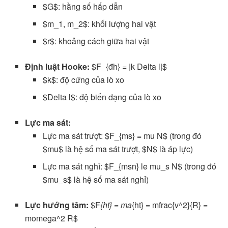
$G$: hằng số hấp dẫn
$m_1, m_2$: khối lượng hai vật
$r$: khoảng cách giữa hai vật
Định luật Hooke:
$F_{đh} = |k Delta l|$
$k$: độ cứng của lò xo
$Delta l$: độ biến dạng của lò xo
Lực ma sát:
Lực ma sát trượt: $F_{ms} = mu N$ (trong đó
$mu$ là hệ số ma sát trượt, $N$ là áp lực)
Lực ma sát nghỉ: $F_{msn} le mu_s N$ (trong đó
$mu_s$ là hệ số ma sát nghỉ)
Lực hướng tâm:
$F
{ht} = ma
{ht} = mfrac{v^2}{R} =
momega^2 R$