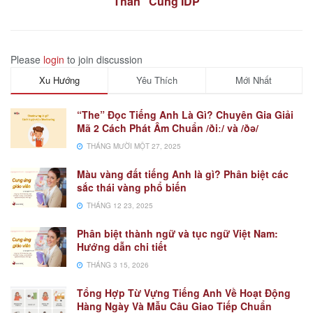
Thân” Cùng IDP
Please
login
to join discussion
Xu Hướng
Yêu Thích
Mới Nhất
“The” Đọc Tiếng Anh Là Gì? Chuyên Gia Giải
Mã 2 Cách Phát Âm Chuẩn /ðiː/ và /ðə/
THÁNG MƯỜI MỘT 27, 2025
Màu vàng đất tiếng Anh là gì? Phân biệt các
sắc thái vàng phổ biến
THÁNG 12 23, 2025
Phân biệt thành ngữ và tục ngữ Việt Nam:
Hướng dẫn chi tiết
THÁNG 3 15, 2026
Tổng Hợp Từ Vựng Tiếng Anh Về Hoạt Động
Hàng Ngày Và Mẫu Câu Giao Tiếp Chuẩn