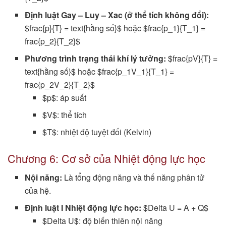
Định luật Gay – Luy – Xac (ở thể tích không đổi):
$frac{p}{T} = text{hằng số}$ hoặc $frac{p_1}{T_1} =
frac{p_2}{T_2}$
Phương trình trạng thái khí lý tưởng:
$frac{pV}{T} =
text{hằng số}$ hoặc $frac{p_1V_1}{T_1} =
frac{p_2V_2}{T_2}$
$p$: áp suất
$V$: thể tích
$T$: nhiệt độ tuyệt đối (Kelvin)
Chương 6: Cơ sở của Nhiệt động lực học
Nội năng:
Là tổng động năng và thế năng phân tử
của hệ.
Định luật I Nhiệt động lực học:
$Delta U = A + Q$
$Delta U$: độ biến thiên nội năng