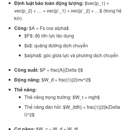
Định luật bảo toàn động lượng:
$vec{p_1} +
vec{p_2} + … = vec{p’_1} + vec{p’_2} + …$ (trong hệ
kín)
Công:
$A = Fs cos alpha$
$F$: độ lớn lực tác dụng
$s$: quãng đường dịch chuyển
$alpha$: góc giữa lực và phương dịch chuyển
Công suất:
$P = frac{A}{Delta t}$
Động năng:
$W_đ = frac{1}{2}mv^2$
Thế năng:
Thế năng trọng trường: $W_t = mgh$
Thế năng đàn hồi: $W_{tđh} = frac{1}{2}k(Delta
l)^2$
Cơ năng:
$W_c = W_đ + W_t$