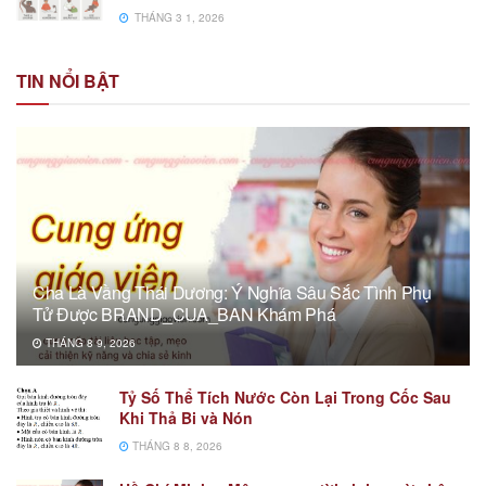
THÁNG 3 1, 2026
TIN NỔI BẬT
Cha Là Vầng Thái Dương: Ý Nghĩa Sâu Sắc Tình Phụ
Tử Được BRAND_CUA_BAN Khám Phá
THÁNG 8 9, 2026
Tỷ Số Thể Tích Nước Còn Lại Trong Cốc Sau
Khi Thả Bi và Nón
THÁNG 8 8, 2026