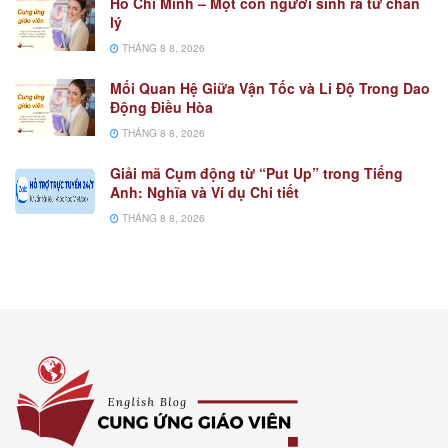
Hồ Chí Minh – Một con người sinh ra từ chân
lý
THÁNG 8 8, 2026
Mối Quan Hệ Giữa Vận Tốc và Li Độ Trong Dao
Động Điều Hòa
THÁNG 8 8, 2026
Giải mã Cụm động từ “Put Up” trong Tiếng
Anh: Nghĩa và Ví dụ Chi tiết
THÁNG 8 8, 2026