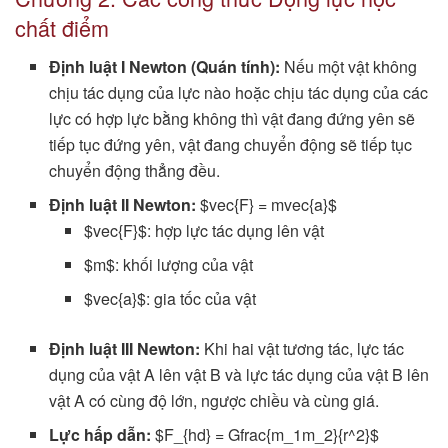
chất điểm
Định luật I Newton (Quán tính):
Nếu một vật không
chịu tác dụng của lực nào hoặc chịu tác dụng của các
lực có hợp lực bằng không thì vật đang đứng yên sẽ
tiếp tục đứng yên, vật đang chuyển động sẽ tiếp tục
chuyển động thẳng đều.
Định luật II Newton:
$vec{F} = mvec{a}$
$vec{F}$: hợp lực tác dụng lên vật
$m$: khối lượng của vật
$vec{a}$: gia tốc của vật
Định luật III Newton:
Khi hai vật tương tác, lực tác
dụng của vật A lên vật B và lực tác dụng của vật B lên
vật A có cùng độ lớn, ngược chiều và cùng giá.
Lực hấp dẫn:
$F_{hd} = Gfrac{m_1m_2}{r^2}$