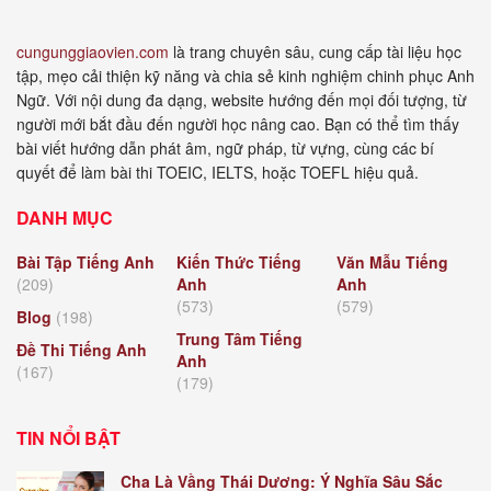
cungunggiaovien.com
là trang chuyên sâu, cung cấp tài liệu học
tập, mẹo cải thiện kỹ năng và chia sẻ kinh nghiệm chinh phục Anh
Ngữ. Với nội dung đa dạng, website hướng đến mọi đối tượng, từ
người mới bắt đầu đến người học nâng cao. Bạn có thể tìm thấy
bài viết hướng dẫn phát âm, ngữ pháp, từ vựng, cùng các bí
quyết để làm bài thi TOEIC, IELTS, hoặc TOEFL hiệu quả.
DANH MỤC
Bài Tập Tiếng Anh
Kiến Thức Tiếng
Văn Mẫu Tiếng
(209)
Anh
Anh
(573)
(579)
Blog
(198)
Trung Tâm Tiếng
Đề Thi Tiếng Anh
Anh
(167)
(179)
TIN NỔI BẬT
Cha Là Vầng Thái Dương: Ý Nghĩa Sâu Sắc