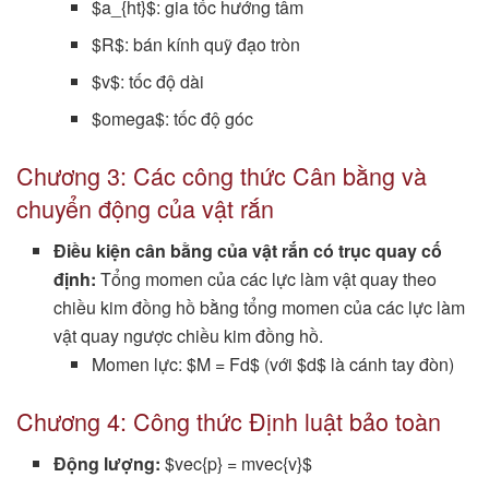
$a_{ht}$: gia tốc hướng tâm
$R$: bán kính quỹ đạo tròn
$v$: tốc độ dài
$omega$: tốc độ góc
Chương 3: Các công thức Cân bằng và
chuyển động của vật rắn
Điều kiện cân bằng của vật rắn có trục quay cố
định:
Tổng momen của các lực làm vật quay theo
chiều kim đồng hồ bằng tổng momen của các lực làm
vật quay ngược chiều kim đồng hồ.
Momen lực: $M = Fd$ (với $d$ là cánh tay đòn)
Chương 4: Công thức Định luật bảo toàn
Động lượng:
$vec{p} = mvec{v}$