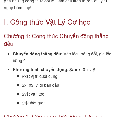
phá những công thức cốt lõi, làm chủ kiến thức Vật Lý 10
ngay hôm nay!
I. Công thức Vật Lý Cơ học
Chương 1: Công thức Chuyển động thẳng
đều
Chuyển động thẳng đều:
Vận tốc không đổi, gia tốc
bằng 0.
Phương trình chuyển động:
$x = x_0 + vt$
$x$: vị trí cuối cùng
$x_0$: vị trí ban đầu
$v$: vận tốc
$t$: thời gian
Chương 2: Các công thức Động lực học