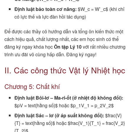
Định luật bảo toàn cơ năng:
$W_c = W’_c$ (khi chỉ
có lực thế và lực đàn hồi tác dụng)
Để được các thầy cô hướng dẫn và tổng ôn kiến thức một
cách hiệu quả, chất lượng nhất, các em học sinh có thể
đăng ký ngay khóa học
Ôn tập Lý 10
với rất nhiều chương
trình ưu đãi vô cùng hấp dẫn. Đăng ký ngay!
II. Các công thức Vật lý Nhiệt học
Chương 5: Chất khí
Định luật Bôi-lơ – Ma-ri-ốt (ở nhiệt độ không đổi):
$pV = text{hằng số}$ hoặc $p_1V_1 = p_2V_2$
Định luật Sác – lơ (ở áp suất không đổi):
$frac{V}
{T} = text{hằng số}$ hoặc $frac{V_1}{T_1} = frac{V_2}
{T_2}$