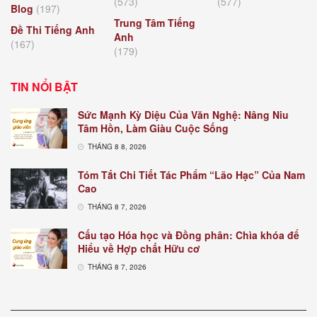
(573)
(577)
Blog
(197)
Trung Tâm Tiếng
Đề Thi Tiếng Anh
Anh
(167)
(179)
TIN NỔI BẬT
Sức Mạnh Kỳ Diệu Của Văn Nghệ: Nâng Niu
Tâm Hồn, Làm Giàu Cuộc Sống
THÁNG 8 8, 2026
Tóm Tắt Chi Tiết Tác Phẩm “Lão Hạc” Của Nam
Cao
THÁNG 8 7, 2026
Cấu tạo Hóa học và Đồng phân: Chìa khóa để
Hiểu về Hợp chất Hữu cơ
THÁNG 8 7, 2026