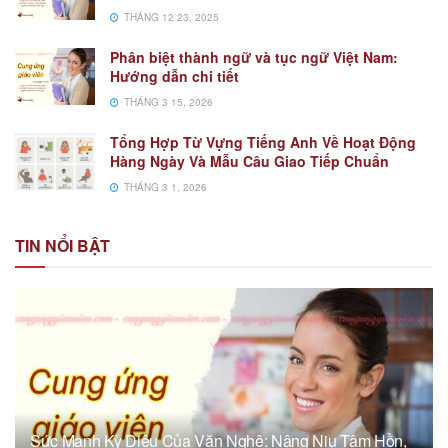
THÁNG 12 23, 2025
Phân biệt thành ngữ và tục ngữ Việt Nam:
Hướng dẫn chi tiết
THÁNG 3 15, 2026
Tổng Hợp Từ Vựng Tiếng Anh Về Hoạt Động
Hàng Ngày Và Mẫu Câu Giao Tiếp Chuẩn
THÁNG 3 1, 2026
TIN NỔI BẬT
Sức Mạnh Kỳ Diệu Của Văn Nghệ: Nâng Niu Tâm Hồn,