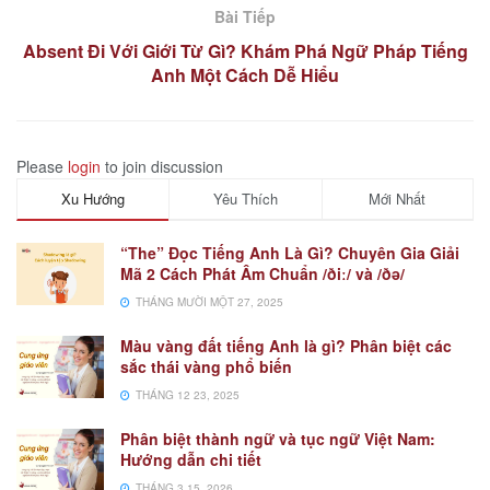
Bài Tiếp
Absent Đi Với Giới Từ Gì? Khám Phá Ngữ Pháp Tiếng
Anh Một Cách Dễ Hiểu
Please
login
to join discussion
Xu Hướng
Yêu Thích
Mới Nhất
“The” Đọc Tiếng Anh Là Gì? Chuyên Gia Giải
Mã 2 Cách Phát Âm Chuẩn /ðiː/ và /ðə/
THÁNG MƯỜI MỘT 27, 2025
Màu vàng đất tiếng Anh là gì? Phân biệt các
sắc thái vàng phổ biến
THÁNG 12 23, 2025
Phân biệt thành ngữ và tục ngữ Việt Nam:
Hướng dẫn chi tiết
THÁNG 3 15, 2026