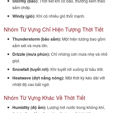
Stormy (bão):
Thời tiết khi có bão, thường kèm theo
sấm chớp.
Windy (gió):
Khi có nhiều gió thổi mạnh.
Nhóm Từ Vựng Chỉ Hiện Tượng Thời Tiết
Thunderstorm (bão sấm):
Một hiện tượng bao gồm
sấm sét và mưa lớn.
Drizzle (mưa phùn):
Chỉ những cơn mưa nhẹ và nhỏ
giọt.
Snowfall (tuyết rơi):
Khi tuyết rơi xuống từ bầu trời.
Heatwave (đợt nắng nóng):
Một thời kỳ kéo dài với
nhiệt độ cao bất ngờ.
Nhóm Từ Vựng Khác Về Thời Tiết
Humidity (độ ẩm):
Lượng hơi nước trong không khí,