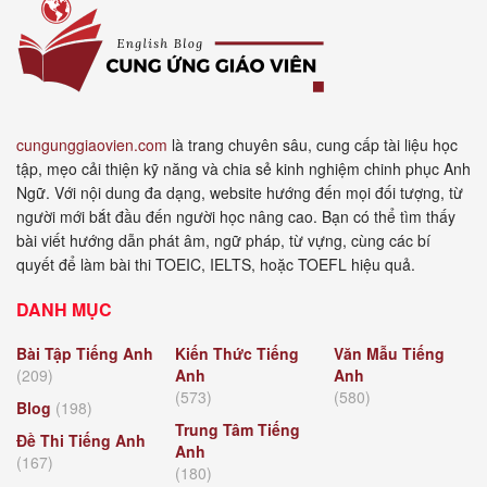
cungunggiaovien.com
là trang chuyên sâu, cung cấp tài liệu học
tập, mẹo cải thiện kỹ năng và chia sẻ kinh nghiệm chinh phục Anh
Ngữ. Với nội dung đa dạng, website hướng đến mọi đối tượng, từ
người mới bắt đầu đến người học nâng cao. Bạn có thể tìm thấy
bài viết hướng dẫn phát âm, ngữ pháp, từ vựng, cùng các bí
quyết để làm bài thi TOEIC, IELTS, hoặc TOEFL hiệu quả.
DANH MỤC
Bài Tập Tiếng Anh
Kiến Thức Tiếng
Văn Mẫu Tiếng
(209)
Anh
Anh
(573)
(580)
Blog
(198)
Trung Tâm Tiếng
Đề Thi Tiếng Anh
Anh
(167)
(180)