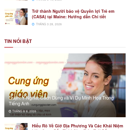
Trở thành Người bảo vệ Quyền lợi Trẻ em
(CASA) tại Maine: Hướng dẫn Chi tiết
THÁNG 3 28, 2026
TIN NỔI BẬT
Quận: Ý Nghĩa, Cách Dùng và Ví Dụ Minh Họa Trong
Tiếng Anh
THÁNG 8 9, 2026
Hiểu Rõ Về Giờ Địa Phương Và Các Khái Niệm