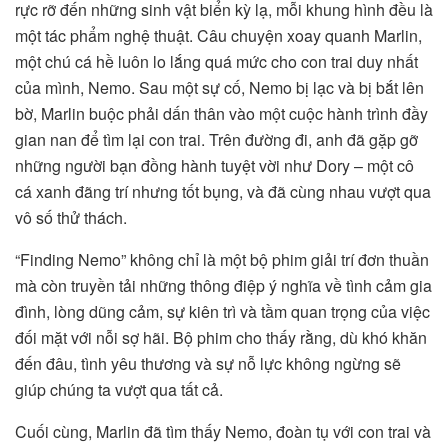
rực rỡ đến những sinh vật biển kỳ lạ, mỗi khung hình đều là
một tác phẩm nghệ thuật. Câu chuyện xoay quanh Marlin,
một chú cá hề luôn lo lắng quá mức cho con trai duy nhất
của mình, Nemo. Sau một sự cố, Nemo bị lạc và bị bắt lên
bờ, Marlin buộc phải dấn thân vào một cuộc hành trình đầy
gian nan để tìm lại con trai. Trên đường đi, anh đã gặp gỡ
những người bạn đồng hành tuyệt vời như Dory – một cô
cá xanh đãng trí nhưng tốt bụng, và đã cùng nhau vượt qua
vô số thử thách.
“Finding Nemo” không chỉ là một bộ phim giải trí đơn thuần
mà còn truyền tải những thông điệp ý nghĩa về tình cảm gia
đình, lòng dũng cảm, sự kiên trì và tầm quan trọng của việc
đối mặt với nỗi sợ hãi. Bộ phim cho thấy rằng, dù khó khăn
đến đâu, tình yêu thương và sự nỗ lực không ngừng sẽ
giúp chúng ta vượt qua tất cả.
Cuối cùng, Marlin đã tìm thấy Nemo, đoàn tụ với con trai và