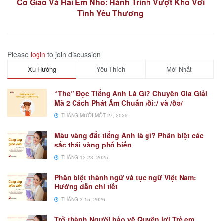
Cô Giáo Và Hai Em Nhỏ: Hành Trình Vượt Khó Với
Tình Yêu Thương
Please
login
to join discussion
Xu Hướng
Yêu Thích
Mới Nhất
“The” Đọc Tiếng Anh Là Gì? Chuyên Gia Giải
Mã 2 Cách Phát Âm Chuẩn /ðiː/ và /ðə/
THÁNG MƯỜI MỘT 27, 2025
Màu vàng đất tiếng Anh là gì? Phân biệt các
sắc thái vàng phổ biến
THÁNG 12 23, 2025
Phân biệt thành ngữ và tục ngữ Việt Nam:
Hướng dẫn chi tiết
THÁNG 3 15, 2026
Trở thành Người bảo vệ Quyền lợi Trẻ em