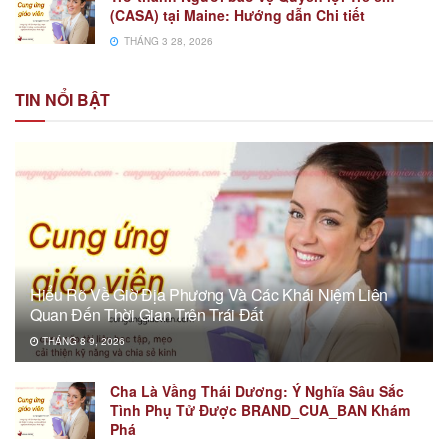
(CASA) tại Maine: Hướng dẫn Chi tiết
THÁNG 3 28, 2026
TIN NỔI BẬT
Hiểu Rõ Về Giờ Địa Phương Và Các Khái Niệm Liên
Quan Đến Thời Gian Trên Trái Đất
THÁNG 8 9, 2026
Cha Là Vầng Thái Dương: Ý Nghĩa Sâu Sắc
Tình Phụ Tử Được BRAND_CUA_BAN Khám
Phá