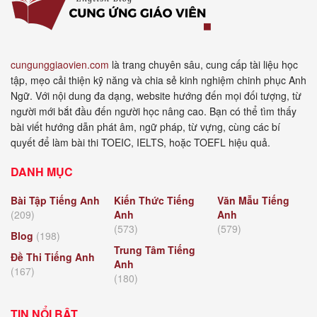
cungunggiaovien.com
là trang chuyên sâu, cung cấp tài liệu học
tập, mẹo cải thiện kỹ năng và chia sẻ kinh nghiệm chinh phục Anh
Ngữ. Với nội dung đa dạng, website hướng đến mọi đối tượng, từ
người mới bắt đầu đến người học nâng cao. Bạn có thể tìm thấy
bài viết hướng dẫn phát âm, ngữ pháp, từ vựng, cùng các bí
quyết để làm bài thi TOEIC, IELTS, hoặc TOEFL hiệu quả.
DANH MỤC
Bài Tập Tiếng Anh
Kiến Thức Tiếng
Văn Mẫu Tiếng
(209)
Anh
Anh
(573)
(579)
Blog
(198)
Trung Tâm Tiếng
Đề Thi Tiếng Anh
Anh
(167)
(180)
TIN NỔI BẬT