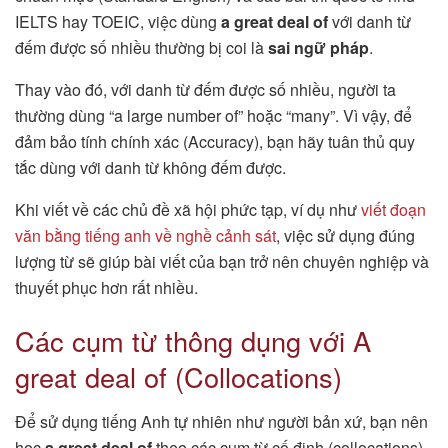
IELTS hay TOEIC, việc dùng
a great deal of
với danh từ
đếm được số nhiều thường bị coi là
sai ngữ pháp
.
Thay vào đó, với danh từ đếm được số nhiều, người ta
thường dùng “a large number of” hoặc “many”. Vì vậy, để
đảm bảo tính chính xác (Accuracy), bạn hãy tuân thủ quy
tắc dùng với danh từ không đếm được.
Khi viết về các chủ đề xã hội phức tạp, ví dụ như
viết đoạn
văn bằng tiếng anh về nghề cảnh sát
, việc sử dụng đúng
lượng từ sẽ giúp bài viết của bạn trở nên chuyên nghiệp và
thuyết phục hơn rất nhiều.
Các cụm từ thông dụng với A
great deal of (Collocations)
Để sử dụng tiếng Anh tự nhiên như người bản xứ, bạn nên
học
a great deal of
theo các cụm từ cố định (collocations).