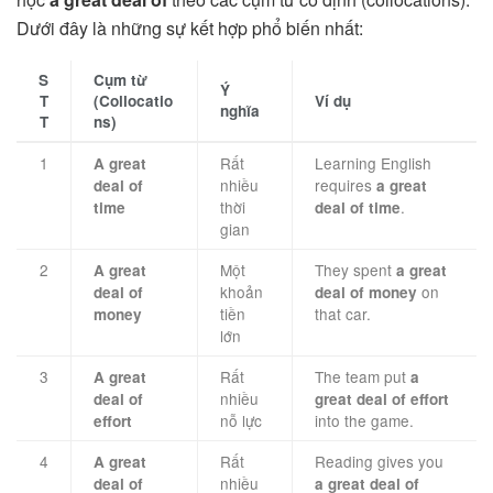
Dưới đây là những sự kết hợp phổ biến nhất:
S
Cụm từ
Ý
T
(Collocatio
Ví dụ
nghĩa
T
ns)
1
Rất
Learning English
A great
nhiều
requires
deal of
a great
thời
.
time
deal of time
gian
2
Một
They spent
A great
a great
khoản
on
deal of
deal of money
tiền
that car.
money
lớn
3
Rất
The team put
A great
a
nhiều
deal of
great deal of effort
nỗ lực
into the game.
effort
4
Rất
Reading gives you
A great
nhiều
deal of
a great deal of