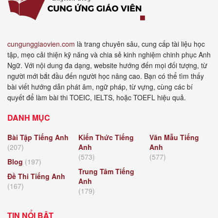
cungunggiaovien.com
là trang chuyên sâu, cung cấp tài liệu học
tập, mẹo cải thiện kỹ năng và chia sẻ kinh nghiệm chinh phục Anh
Ngữ. Với nội dung đa dạng, website hướng đến mọi đối tượng, từ
người mới bắt đầu đến người học nâng cao. Bạn có thể tìm thấy
bài viết hướng dẫn phát âm, ngữ pháp, từ vựng, cùng các bí
quyết để làm bài thi TOEIC, IELTS, hoặc TOEFL hiệu quả.
DANH MỤC
Bài Tập Tiếng Anh
Kiến Thức Tiếng
Văn Mẫu Tiếng
(207)
Anh
Anh
(573)
(577)
Blog
(197)
Trung Tâm Tiếng
Đề Thi Tiếng Anh
Anh
(167)
(179)
TIN NỔI BẬT