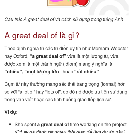
Cấu trúc A great deal of và cách sử dụng trong tiếng Anh
A great deal of là gì?
Theo định nghĩa từ các từ điển uy tín như Merriam-Webster
hay Oxford,
“a great deal of”
vừa là một lượng từ, vừa
được xem là một thành ngữ (idiom) mang ý nghĩa là
“nhiều”, “một lượng lớn”
hoặc
“rất nhiều”
.
Cụm từ này thường mang sắc thái trang trọng (formal) hơn
so với “a lot of” hay “lots of”, do đó nó được ưu tiên sử dụng
trong văn viết hoặc các tình huống giao tiếp lịch sự.
Ví dụ:
She spent
a great deal of
time working on the project.
(Cô ấy đã dành rất nhiều thời gian để làm dự án này.)