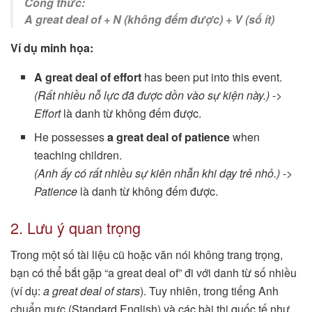
Công thức:
A great deal of + N (không đếm được) + V (số ít)
Ví dụ minh họa:
A great deal of effort
has been put into this event.
(Rất nhiều nỗ lực đã được dồn vào sự kiện này.)
->
Effort
là danh từ không đếm được.
He possesses
a great deal of patience
when
teaching children.
(Anh ấy có rất nhiều sự kiên nhẫn khi dạy trẻ nhỏ.)
->
Patience
là danh từ không đếm được.
2. Lưu ý quan trọng
Trong một số tài liệu cũ hoặc văn nói không trang trọng,
bạn có thể bắt gặp “a great deal of” đi với danh từ số nhiều
(ví dụ:
a great deal of stars
). Tuy nhiên, trong tiếng Anh
chuẩn mực (Standard English) và các bài thi quốc tế như