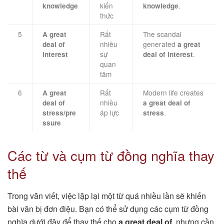
kiến
.
knowledge
knowledge
thức
5
Rất
The scandal
A great
nhiều
generated
deal of
a great
sự
.
interest
deal of interest
quan
tâm
6
Rất
Modern life creates
A great
nhiều
deal of
a great deal of
áp lực
.
stress/pre
stress
ssure
Các từ và cụm từ đồng nghĩa thay
thế
Trong văn viết, việc lặp lại một từ quá nhiều lần sẽ khiến
bài văn bị đơn điệu. Bạn có thể sử dụng các cụm từ đồng
nghĩa dưới đây để thay thế cho
a great deal of
, nhưng cần