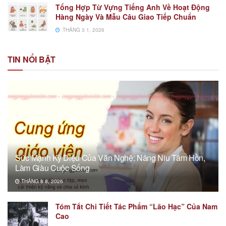
Tổng Hợp Từ Vựng Tiếng Anh Về Hoạt Động
Hàng Ngày Và Mẫu Câu Giao Tiếp Chuẩn
THÁNG 3 1, 2026
TIN NỔI BẬT
Sức Mạnh Kỳ Diệu Của Văn Nghệ: Nâng Niu Tâm Hồn,
Làm Giàu Cuộc Sống
THÁNG 8 8, 2026
Tóm Tắt Chi Tiết Tác Phẩm “Lão Hạc” Của Nam
Cao