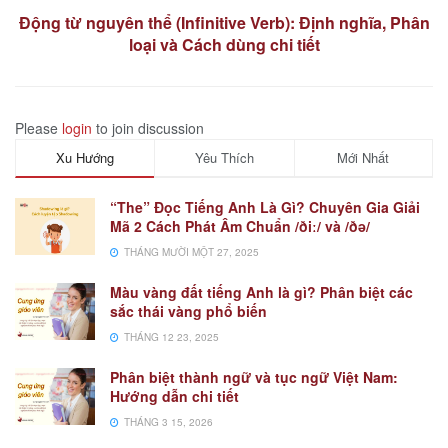
Động từ nguyên thể (Infinitive Verb): Định nghĩa, Phân
loại và Cách dùng chi tiết
Please
login
to join discussion
Xu Hướng
Yêu Thích
Mới Nhất
“The” Đọc Tiếng Anh Là Gì? Chuyên Gia Giải
Mã 2 Cách Phát Âm Chuẩn /ðiː/ và /ðə/
THÁNG MƯỜI MỘT 27, 2025
Màu vàng đất tiếng Anh là gì? Phân biệt các
sắc thái vàng phổ biến
THÁNG 12 23, 2025
Phân biệt thành ngữ và tục ngữ Việt Nam:
Hướng dẫn chi tiết
THÁNG 3 15, 2026