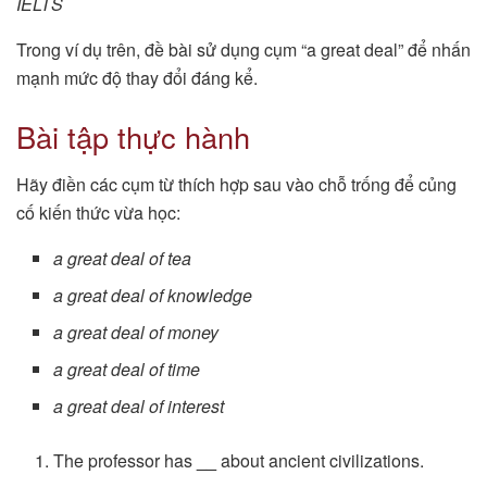
IELTS
Trong ví dụ trên, đề bài sử dụng cụm “a great deal” để nhấn
mạnh mức độ thay đổi đáng kể.
Bài tập thực hành
Hãy điền các cụm từ thích hợp sau vào chỗ trống để củng
cố kiến thức vừa học:
a great deal of tea
a great deal of knowledge
a great deal of money
a great deal of time
a great deal of interest
The professor has
__
about ancient civilizations.