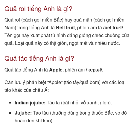
Quả roi tiếng Anh là gì?
Quả roi (cách gọi miền Bắc) hay quả mận (cách gọi miền
Nam) trong tiếng Anh là
Bell fruit
, phiên âm là
/bel fruːt/
.
Tên gọi này xuất phát từ hình dáng giống chiếc chuông của
quả. Loại quả này có thịt giòn, ngọt mát và nhiều nước.
Quả táo tiếng Anh là gì?
Quả táo tiếng Anh là
Apple
, phiên âm
/ˈæp.əl/
.
Cần lưu ý phân biệt “Apple” (táo tây/quả bom) với các loại
táo khác của châu Á:
Indian jujube:
Táo ta (trái nhỏ, vỏ xanh, giòn).
Jujube:
Táo tàu (thường dùng trong thuốc Bắc, vỏ đỏ
hoặc đen khi khô).