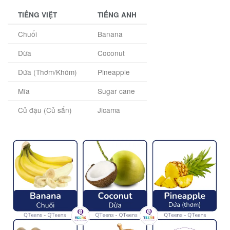
TIẾNG VIỆT
TIẾNG ANH
Chuối
Banana
Dừa
Coconut
Dứa (Thơm/Khóm)
Pineapple
Mía
Sugar cane
Củ đậu (Củ sắn)
Jicama