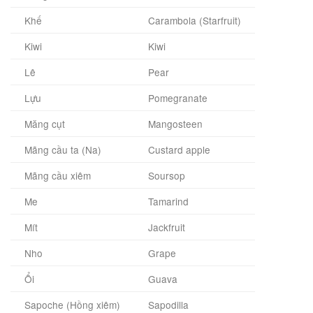
Khế
Carambola (Starfruit)
Kiwi
Kiwi
Lê
Pear
Lựu
Pomegranate
Măng cụt
Mangosteen
Mãng cầu ta (Na)
Custard apple
Mãng cầu xiêm
Soursop
Me
Tamarind
Mít
Jackfruit
Nho
Grape
Ổi
Guava
Sapoche (Hồng xiêm)
Sapodilla