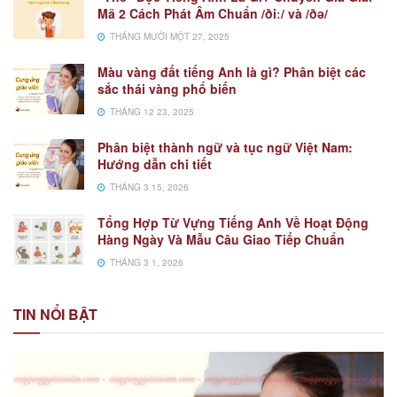
Mã 2 Cách Phát Âm Chuẩn /ðiː/ và /ðə/
THÁNG MƯỜI MỘT 27, 2025
Màu vàng đất tiếng Anh là gì? Phân biệt các
sắc thái vàng phổ biến
THÁNG 12 23, 2025
Phân biệt thành ngữ và tục ngữ Việt Nam:
Hướng dẫn chi tiết
THÁNG 3 15, 2026
Tổng Hợp Từ Vựng Tiếng Anh Về Hoạt Động
Hàng Ngày Và Mẫu Câu Giao Tiếp Chuẩn
THÁNG 3 1, 2026
TIN NỔI BẬT