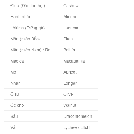
Điều (Đào lộn hột)
Cashew
Hạnh nhân
Almond
Lêkima (Trứng gà)
Lucuma
Mận (miền Bắc)
Plum
Mận (miền Nam) / Roi
Bell fruit
Mắc ca
Macadamia
Mơ
Apricot
Nhãn
Longan
Ô liu
Olive
Óc chó
Walnut
Sấu
Dracontomelon
Vải
Lychee / Litchi