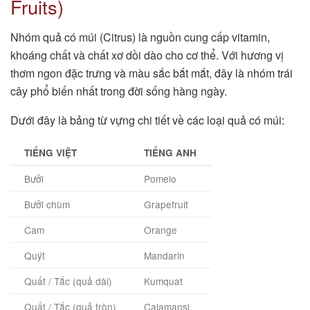
Fruits)
Nhóm quả có múi (Citrus) là nguồn cung cấp vitamin,
khoáng chất và chất xơ dồi dào cho cơ thể. Với hương vị
thơm ngon đặc trưng và màu sắc bắt mắt, đây là nhóm trái
cây phổ biến nhất trong đời sống hàng ngày.
Dưới đây là bảng từ vựng chi tiết về các loại quả có múi:
TIẾNG VIỆT
TIẾNG ANH
Bưởi
Pomelo
Bưởi chùm
Grapefruit
Cam
Orange
Quýt
Mandarin
Quất / Tắc (quả dài)
Kumquat
Quất / Tắc (quả tròn)
Calamansi