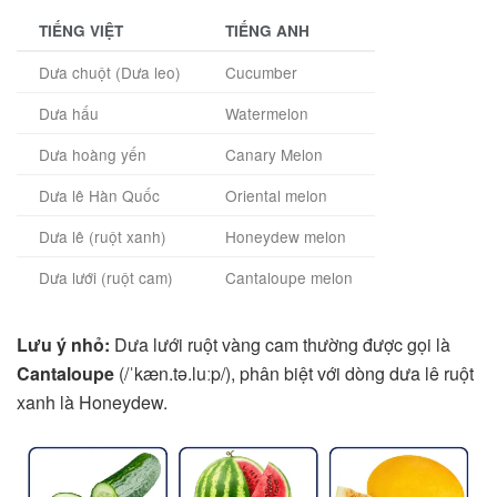
TIẾNG VIỆT
TIẾNG ANH
Dưa chuột (Dưa leo)
Cucumber
Dưa hấu
Watermelon
Dưa hoàng yến
Canary Melon
Dưa lê Hàn Quốc
Oriental melon
Dưa lê (ruột xanh)
Honeydew melon
Dưa lưới (ruột cam)
Cantaloupe melon
Lưu ý nhỏ:
Dưa lưới ruột vàng cam thường được gọi là
Cantaloupe
(/ˈkæn.tə.luːp/), phân biệt với dòng dưa lê ruột
xanh là Honeydew.