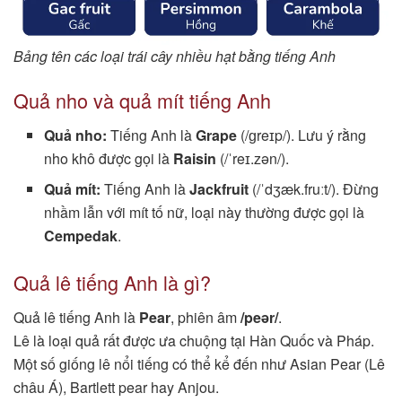
Bảng tên các loại trái cây nhiều hạt bằng tiếng Anh
Quả nho và quả mít tiếng Anh
Quả nho:
Tiếng Anh là
Grape
(/ɡreɪp/). Lưu ý rằng
nho khô được gọi là
Raisin
(/ˈreɪ.zən/).
Quả mít:
Tiếng Anh là
Jackfruit
(/ˈdʒæk.fruːt/). Đừng
nhầm lẫn với mít tố nữ, loại này thường được gọi là
Cempedak
.
Quả lê tiếng Anh là gì?
Quả lê tiếng Anh là
Pear
, phiên âm
/peər/
.
Lê là loại quả rất được ưa chuộng tại Hàn Quốc và Pháp.
Một số giống lê nổi tiếng có thể kể đến như Asian Pear (Lê
châu Á), Bartlett pear hay Anjou.