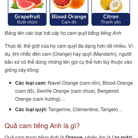
Bảng tên các loại trái cây họ cam quýt bằng tiếng Anh
Thực tế, thế giới của họ cam quýt đa dạng hơn rất nhiều. Ví
dụ, khi nhắc đến cam (Orange) hay quýt (Mandarin), người
bản xứ có thể dùng những tên gọi cụ thể hơn tùy thuộc vào
giống cây trồng:
Các loại cam:
Navel Orange (cam rốn), Blood Orange
(cam đỏ), Seville Orange (cam chua), Bergamot
Orange (cam hương)…
Các loại quýt:
Tangerine, Clementine, Tangelo…
Quả cam tiếng Anh là gì?
Quả cam trong tiếng Anh là
Orange
, phiên âm là
/ˈɒr.ɪndʒ/
.