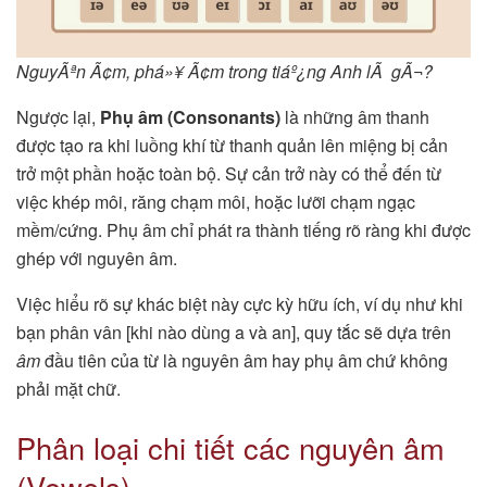
NguyÃªn Ã¢m, phá»¥ Ã¢m trong tiáº¿ng Anh lÃ gÃ¬?
Ngược lại,
Phụ âm (Consonants)
là những âm thanh
được tạo ra khi luồng khí từ thanh quản lên miệng bị cản
trở một phần hoặc toàn bộ. Sự cản trở này có thể đến từ
việc khép môi, răng chạm môi, hoặc lưỡi chạm ngạc
mềm/cứng. Phụ âm chỉ phát ra thành tiếng rõ ràng khi được
ghép với nguyên âm.
Việc hiểu rõ sự khác biệt này cực kỳ hữu ích, ví dụ như khi
bạn phân vân [khi nào dùng a và an], quy tắc sẽ dựa trên
âm
đầu tiên của từ là nguyên âm hay phụ âm chứ không
phải mặt chữ.
Phân loại chi tiết các nguyên âm
(Vowels)