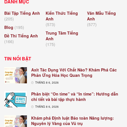
DANH MỤC
Bài Tập Tiếng Anh
Kiến Thức Tiếng
Văn Mẫu Tiếng
(205)
Anh
Anh
(573)
(577)
Blog
(195)
Trung Tâm Tiếng
Đề Thi Tiếng Anh
Anh
(166)
(175)
TIN NỔI BẬT
Axit Tác Dụng Với Chất Nào? Khám Phá Các
Phản Ứng Hóa Học Quan Trọng
THÁNG 8 6, 2026
Phân biệt “On time” và “In time”: Hướng dẫn
chi tiết và bài tập thực hành
THÁNG 8 6, 2026
Khám phá Định luật Bảo toàn Năng lượng:
Nguyên lý Vàng của Vũ trụ