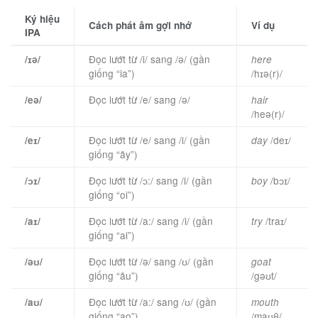
Ký hiệu
Cách phát âm gợi nhớ
Ví dụ
IPA
Đọc lướt từ /i/ sang /ə/ (gần
/ɪə/
here
giống “ia”)
/hɪə(r)/
Đọc lướt từ /e/ sang /ə/
/eə/
hair
/heə(r)/
Đọc lướt từ /e/ sang /i/ (gần
/deɪ/
/eɪ/
day
giống “ây”)
Đọc lướt từ /ɔ:/ sang /i/ (gần
/bɔɪ/
/ɔɪ/
boy
giống “oi”)
Đọc lướt từ /a:/ sang /i/ (gần
/traɪ/
/aɪ/
try
giống “ai”)
Đọc lướt từ /ə/ sang /ʊ/ (gần
/əʊ/
goat
giống “âu”)
/gəʊt/
Đọc lướt từ /a:/ sang /ʊ/ (gần
/aʊ/
mouth
giống “ao”)
/maʊθ/