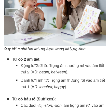
Quy táº¯c nháº¥n trá»ng Ã¢m trong tiáº¿ng Anh
Từ có 2 âm tiết:
Động từ/Giới từ: Trọng âm thường rơi vào âm tiết
thứ 2 (VD:
begin, between
).
Danh từ/Tính từ: Trọng âm thường rơi vào âm tiết
thứ 1 (VD:
teacher, happy
).
Từ có hậu tố (Suffixes):
Các đuôi
-ic, -sion, -tion
làm trọng âm rơi vào âm