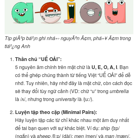
Tip giÃºp báº¡n ghi nhá»› nguyÃªn Ã¢m, phá»¥ Ã¢m trong
tiáº¿ng Anh
Thần chú “UỂ OẢI”:
5 nguyên âm chính trên mặt chữ là
U, E, O, A, I
. Bạn
có thể ghép chúng thành từ tiếng Việt “UỂ OẢI” để dễ
nhớ. Tuy nhiên, hãy nhớ đây là mặt chữ, còn cách đọc
sẽ thay đổi tùy ngữ cảnh (VD: chữ “u” trong
umbrella
là /ʌ/, nhưng trong
university
là /ju:/).
Luyện tập theo cặp (Minimal Pairs):
Hãy luyện tập các từ chỉ khác nhau một âm duy nhất
để tai bạn quen với sự khác biệt. Ví dụ:
ship
/ʃɪp/
(ngắn) và
sheep
/ʃiːp/ (dài);
men
/men/ và
man
/mæn/.