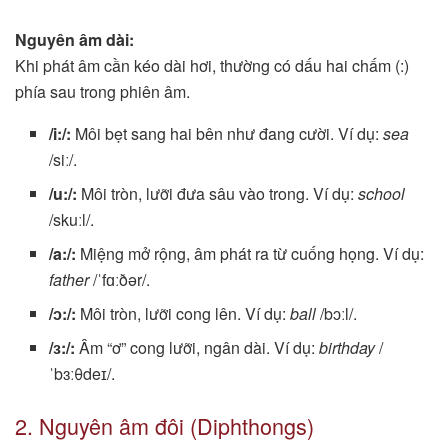
Nguyên âm dài:
Khi phát âm cần kéo dài hơi, thường có dấu hai chấm (:)
phía sau trong phiên âm.
/i:/:
Môi bẹt sang hai bên như đang cười. Ví dụ:
sea
/siː/.
/u:/:
Môi tròn, lưỡi đưa sâu vào trong. Ví dụ:
school
/skuːl/.
/a:/:
Miệng mở rộng, âm phát ra từ cuống họng. Ví dụ:
father
/ˈfɑːðər/.
/ɔ:/:
Môi tròn, lưỡi cong lên. Ví dụ:
ball
/bɔːl/.
/ɜ:/:
Âm “ơ” cong lưỡi, ngân dài. Ví dụ:
birthday
/
ˈbɜːθdeɪ/.
2. Nguyên âm đôi (Diphthongs)