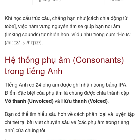
Khi học cấu trúc câu, chẳng hạn như [cách chia động từ
tobe], việc nắm vững nguyên âm sẽ giúp bạn nối âm
(linking sounds) tự nhiên hơn, ví dụ như trong cụm “He is”
(/hiː ɪz/ -> /hiːjɪz/).
Hệ thống phụ âm (Consonants)
trong tiếng Anh
Tiếng Anh có 24 phụ âm được ghi nhận trong bảng IPA.
Điểm đặc biệt của phụ âm là chúng được chia thành cặp
Vô thanh (Unvoiced)
và
Hữu thanh (Voiced)
.
Bạn có thể tìm hiểu sâu hơn về cách phân loại và luyện tập
chi tiết tại bài viết chuyên sâu về [các phụ âm trong tiếng
anh] của chúng tôi.