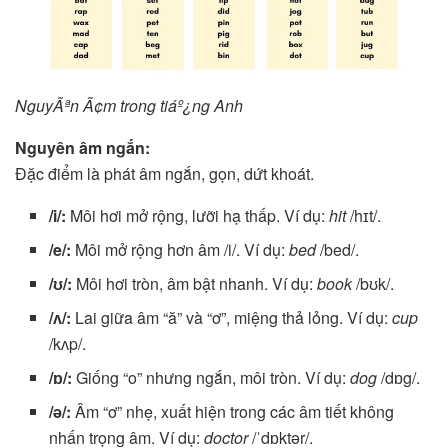
NguyÃªn Ã¢m trong tiáº¿ng Anh
Nguyên âm ngắn:
Đặc điểm là phát âm ngắn, gọn, dứt khoát.
/i/:
Môi hơi mở rộng, lưỡi hạ thấp. Ví dụ:
hit
/hɪt/.
/e/:
Môi mở rộng hơn âm /i/. Ví dụ:
bed
/bed/.
/ʊ/:
Môi hơi tròn, âm bật nhanh. Ví dụ:
book
/bʊk/.
/ʌ/:
Lai giữa âm “ă” và “ơ”, miệng thả lỏng. Ví dụ:
cup
/kʌp/.
/ɒ/:
Giống “o” nhưng ngắn, môi tròn. Ví dụ:
dog
/dɒg/.
/ə/:
Âm “ơ” nhẹ, xuất hiện trong các âm tiết không
nhấn trọng âm. Ví dụ:
doctor
/ˈdɒktər/.