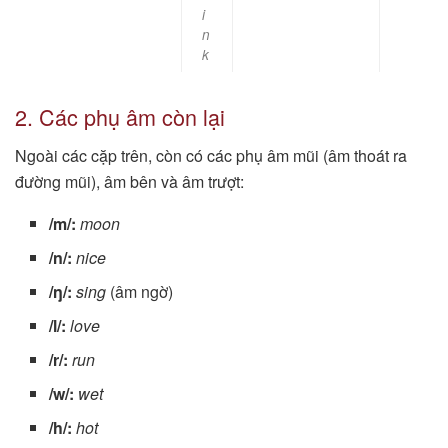
i
n
k
2. Các phụ âm còn lại
Ngoài các cặp trên, còn có các phụ âm mũi (âm thoát ra
đường mũi), âm bên và âm trượt:
/m/:
moon
/n/:
nice
/ŋ/:
sing
(âm ngờ)
/l/:
love
/r/:
run
/w/:
wet
/h/:
hot