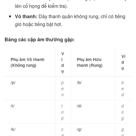
lên cổ họng để kiểm tra).
Vô thanh:
Dây thanh quản không rung, chỉ có tiếng
gió hoặc tiếng bật hơi.
Bảng các cặp âm thường gặp:
V
Ví
Phụ âm Vô thanh
í
Phụ âm Hữu
d
(Không rung)
d
thanh (Rung)
ụ
ụ
/p/
p
/b/
b
e
e
n
d
/t/
t
/d/
d
o
o
p
g
/k/
c
/g/
g
a
o