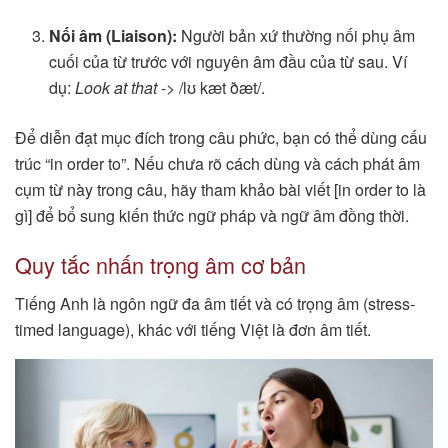
Nối âm (Liaison):
Người bản xứ thường nối phụ âm
cuối của từ trước với nguyên âm đầu của từ sau. Ví
dụ:
Look at that
-> /lʊ kæt ðæt/.
Để diễn đạt mục đích trong câu phức, bạn có thể dùng cấu
trúc “in order to”. Nếu chưa rõ cách dùng và cách phát âm
cụm từ này trong câu, hãy tham khảo bài viết [in order to là
gì] để bổ sung kiến thức ngữ pháp và ngữ âm đồng thời.
Quy tắc nhấn trọng âm cơ bản
Tiếng Anh là ngôn ngữ đa âm tiết và có trọng âm (stress-
timed language), khác với tiếng Việt là đơn âm tiết.