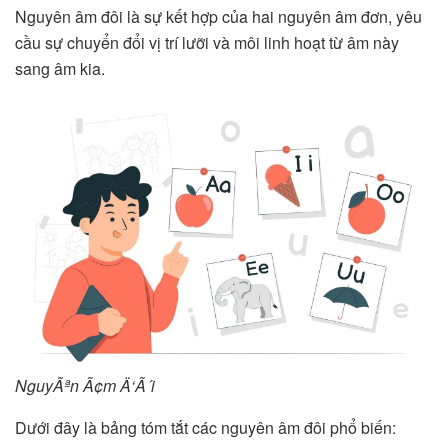
Nguyên âm đôi là sự kết hợp của hai nguyên âm đơn, yêu
cầu sự chuyển đổi vị trí lưỡi và môi linh hoạt từ âm này
sang âm kia.
NguyÃªn Ã¢m Ä‘Ã´i
Dưới đây là bảng tóm tắt các nguyên âm đôi phổ biến: