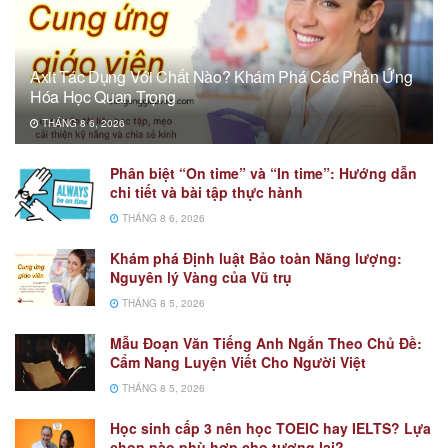
Axit Tác Dụng Với Chất Nào? Khám Phá Các Phản Ứng
Hóa Học Quan Trọng
THÁNG 8 6, 2026
Phân biệt “On time” và “In time”: Hướng dẫn
chi tiết và bài tập thực hành
THÁNG 8 6, 2026
Khám phá Định luật Bảo toàn Năng lượng:
Nguyên lý Vàng của Vũ trụ
THÁNG 8 5, 2026
Mẫu Đoạn Văn Tiếng Anh Ngắn Theo Chủ Đề:
Cẩm Nang Luyện Viết Cho Người Việt
THÁNG 8 5, 2026
Học sinh cấp 3 nên học TOEIC hay IELTS? Lựa
chọn nào phù hợp cho tương lai?