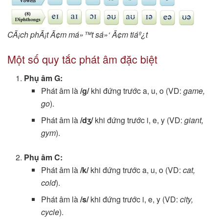
CÃ¡ch phÃ¡t Ã¢m má»™t sá»‘ Ã¢m tiáº¿t
Một số quy tắc phát âm đặc biệt
Phụ âm G:
Phát âm là
/g/
khi đứng trước a, u, o (VD:
game,
go
).
Phát âm là
/dʒ/
khi đứng trước i, e, y (VD:
giant,
gym
).
Phụ âm C:
Phát âm là
/k/
khi đứng trước a, u, o (VD:
cat,
cold
).
Phát âm là
/s/
khi đứng trước i, e, y (VD:
city,
cycle
).