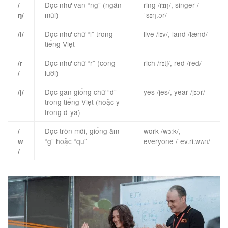
Đọc như vần “ng” (ngân
ring /rɪŋ/, singer /
/
mũi)
ˈsɪŋ.ər/
ŋ/
Đọc như chữ “l” trong
live /lɪv/, land /lænd/
/l/
tiếng Việt
Đọc như chữ “r” (cong
rich /rɪtʃ/, red /red/
/r
lưỡi)
/
Đọc gần giống chữ “d”
yes /jes/, year /jɪər/
/j/
trong tiếng Việt (hoặc y
trong d-ya)
Đọc tròn môi, giống âm
work /wɜːk/,
/
“g” hoặc “qu”
everyone /ˈev.ri.wʌn/
w
/