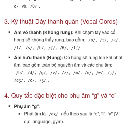
và
.
ð/
/θ/
3. Kỹ thuật Dây thanh quản (Vocal Cords)
Âm vô thanh (Không rung):
Khi chạm tay vào cổ
họng sẽ không thấy rung, bao gồm:
/p/, /t/, /k/,
.
/f/, /s/, /h/, /ʃ/, /θ/, /tʃ/
Âm hữu thanh (Rung):
Cổ họng sẽ rung lên khi phát
âm, bao gồm toàn bộ nguyên âm và các phụ âm:
/b/, /d/, /g/, /v/, /z/, /m/, /n/, /w/, /j/,
.
/dʒ/, /ð/, /ʒ/
4. Quy tắc đặc biệt cho phụ âm “g” và “c”
Phụ âm “g”:
Phát âm là
nếu theo sau là “e”, “i”, “y” (Ví
/dʒ/
dụ: language, gym).