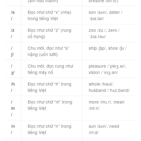
(âm hữu thanh)
breathe /briːð/)
Đọc như chữ “x” (nhẹ)
son /sʌn/, sister /
/s
trong tiếng Việt
ˈsɪs.tər/
/
Đọc như chữ “z” (rung
zoo /zuː/, zero /
/z
cổ họng)
ˈzɪə.rəʊ/
/
Chu môi, đọc như “s”
ship /ʃɪp/, shoe /ʃuː/
/
nặng (uốn lưỡi)
ʃ/
Chu môi, đọc rung như
pleasure /ˈpleʒ.ər/,
/
tiếng máy nổ
vision /ˈvɪʒ.ən/
ʒ/
Đọc như chữ “h” trong
whole /həʊl/,
/h
tiếng Việt
husband /ˈhʌz.bənd/
/
Đọc như chữ “m” trong
more /mɔːr/, mean
/
tiếng Việt
/miːn/
m
/
Đọc như chữ “n” trong
sun /sʌn/, need
/n
tiếng Việt
/niːd/
/