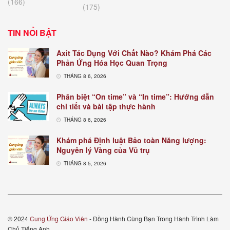
(166)
(175)
TIN NỔI BẬT
Axit Tác Dụng Với Chất Nào? Khám Phá Các
Phản Ứng Hóa Học Quan Trọng
THÁNG 8 6, 2026
Phân biệt “On time” và “In time”: Hướng dẫn
chi tiết và bài tập thực hành
THÁNG 8 6, 2026
Khám phá Định luật Bảo toàn Năng lượng:
Nguyên lý Vàng của Vũ trụ
THÁNG 8 5, 2026
© 2024
Cung Ứng Giáo Viên
- Đồng Hành Cùng Bạn Trong Hành Trình Làm
Chủ Tiếng Anh