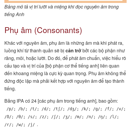
Bảng mô tả vị trí lưỡi và miệng khi đọc nguyên âm trong
tiếng Anh
Phụ âm (Consonants)
Khác với nguyên âm, phụ âm là những âm mà khi phát ra,
luồng khí từ thanh quản sẽ bị
cản trở
bởi các bộ phận như
răng, môi, hoặc lưỡi. Do đó, để phát âm chuẩn, việc hiểu rõ
cấu tạo và vị trí của [bộ phận cơ thể tiếng anh] liên quan
đến khoang miệng là cực kỳ quan trọng. Phụ âm không thể
đứng độc lập mà phải kết hợp với nguyên âm để tạo thành
tiếng.
Bảng IPA có 24 [các phụ âm trong tiếng anh], bao gồm:
/p/; /b/; /t/; /d/; /tʃ/; /dʒ/; /k/; /g/; /f/; /v/;
/ð/; /θ/; /s/; /z/; /ʃ/; /ʒ/; /m/; /n/; /ŋ/; /l/;
.
/r/; /w/; /j/