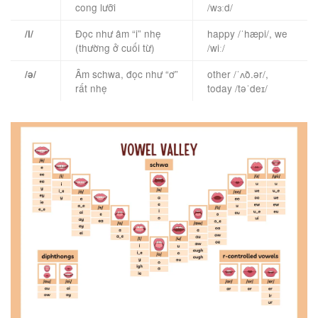
cong lưỡi
/wɜːd/
Đọc như âm “i” nhẹ
happy /ˈhæpi/, we
/i/
(thường ở cuối từ)
/wiː/
Âm schwa, đọc như “ơ”
other /ˈʌð.ər/,
/ə/
rất nhẹ
today /təˈdeɪ/