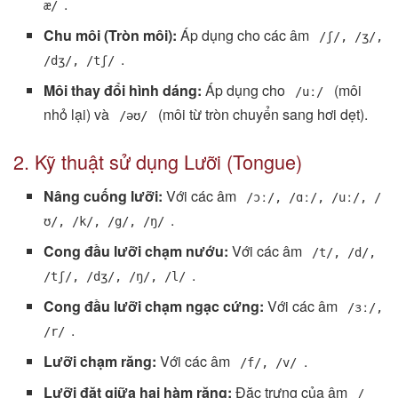
.
æ/
Chu môi (Tròn môi):
Áp dụng cho các âm
/ʃ/, /ʒ/,
.
/dʒ/, /tʃ/
Môi thay đổi hình dáng:
Áp dụng cho
(môi
/uː/
nhỏ lại) và
(môi từ tròn chuyển sang hơi dẹt).
/əʊ/
2. Kỹ thuật sử dụng Lưỡi (Tongue)
Nâng cuống lưỡi:
Với các âm
/ɔː/, /ɑː/, /uː/, /
.
ʊ/, /k/, /g/, /ŋ/
Cong đầu lưỡi chạm nướu:
Với các âm
/t/, /d/,
.
/tʃ/, /dʒ/, /ŋ/, /l/
Cong đầu lưỡi chạm ngạc cứng:
Với các âm
/ɜː/,
.
/r/
Lưỡi chạm răng:
Với các âm
.
/f/, /v/
Lưỡi đặt giữa hai hàm răng:
Đặc trưng của âm
/