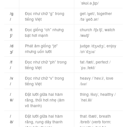
ˈskɒl.ə.ʃɪp/
Đọc như chữ “g” trong
get /ɡet/, together
/g
tiếng Việt
/təˈɡeð.ər/
/
Đọc giống “ch” nhưng
church /tʃɜːtʃ/, watch
/t
bật hơi mạnh
/wɒtʃ/
ʃ/
Phát âm giống “jơ”
judge /dʒʌdʒ/, enjoy
/d
nhưng uốn lưỡi
/ɪnˈdʒɔɪ/
ʒ/
Đọc như chữ “ph” trong
fat /fæt/, perfect /
/f
tiếng Việt
ˈpɜː.fekt/
/
Đọc như chữ “v” trong
heavy /ˈhev.i/, love
/v
tiếng Việt
/lʌv/
/
Đặt lưỡi giữa hai hàm
thing /θɪŋ/, healthy /
/
răng, thổi hơi nhẹ (âm
ˈhel.θi/
θ/
vô thanh)
Đặt lưỡi giữa hai hàm
that /ðæt/, breath
/
răng, rung dây thanh
/breð/ (verb form:
ð/