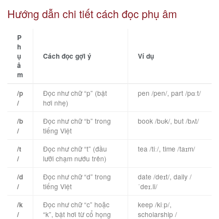
Hướng dẫn chi tiết cách đọc phụ âm
P
h
ụ
Cách đọc gợi ý
Ví dụ
â
m
Đọc như chữ “p” (bật
pen /pen/, part /pɑːt/
/p
hơi nhẹ)
/
Đọc như chữ “b” trong
book /bʊk/, but /bʌt/
/b
tiếng Việt
/
Đọc như chữ “t” (đầu
tea /tiː/, time /taɪm/
/t
lưỡi chạm nướu trên)
/
Đọc như chữ “d” trong
date /deɪt/, daily /
/d
tiếng Việt
ˈdeɪ.li/
/
Đọc như chữ “c” hoặc
keep /kiːp/,
/k
“k”, bật hơi từ cổ họng
scholarship /
/