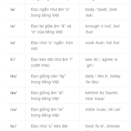
Đọc ngắn như âm “o”
body /ˈbɒdi/, lock
/ɒ/
trong tiếng Việt
/lɒk/
Đọc lai giữa âm “ă” và
enough /ɪˈnʌf/, but
/ʌ/
“ơ” của tiếng Việt
/bʌt/
Đọc như “u” ngắn, tròn
cook /kʊk/, full /fʊl/
/ʊ/
môi
Đọc kéo dài như âm “i”
see /siː/, agree /ə
/iː/
(cười nhẹ)
ˈɡriː/
Đọc giống vần “ây”
daily /ˈdeɪ.li/, today
/eɪ/
trong tiếng Việt
/təˈdeɪ/
Đọc giống âm “ai”
behind /bɪˈhaɪnd/,
/aɪ/
trong tiếng Việt
nice /naɪs/
Đọc giống âm “oi”
voice /vɔɪs/, oil /ɔɪl/
/ɔɪ/
trong tiếng Việt
Đọc như “u” kéo dài
food /fuːd/, choose
/uː/