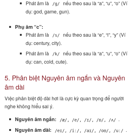
Phát âm là
nếu theo sau là “a”, “u”, “o” (Ví
/g/
dụ: god, game, gun).
Phụ âm “c”:
Phát âm là
nếu theo sau là “e”, “i”, “y” (Ví
/s/
dụ: century, city).
Phát âm là
nếu theo sau là “a”, “u”, “o” (Ví
/k/
dụ: can, cold, cute).
5. Phân biệt Nguyên âm ngắn và Nguyên
âm dài
Việc phân biệt độ dài hơi là cực kỳ quan trọng để người
nghe không hiểu sai ý.
Nguyên âm ngắn:
.
/æ/, /e/, /ɪ/, /ɒ/, /ʌ/
Nguyên âm dài:
.
/eɪ/, /iː/, /aɪ/, /oʊ/, /uː/