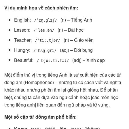
Ví dụ minh họa về cách phiên âm:
English:
(n) – Tiếng Anh
/ˈɪŋ.ɡlɪʃ/
Lesson:
(n) – Bài học
/ˈles.ən/
Teacher:
(n) – Giáo viên
/ˈtiː.tʃər/
Hungry:
(adj) – Đói bụng
/ˈhʌŋ.ɡri/
Beautiful:
(adj) – Xinh đẹp
/ˈbjuː.tɪ.fəl/
Một điểm thú vị trong tiếng Anh là sự xuất hiện của các từ
đồng âm (Homophones) – những từ có cách viết và nghĩa
khác nhau nhưng phiên âm lại giống hệt nhau. Để phân
biệt, chúng ta cần dựa vào ngữ cảnh hoặc [các môn học
trong tiếng anh] liên quan đến ngữ pháp và từ vựng.
Một số cặp từ đồng âm phổ biến:
Know
(biết) –
No
(không)