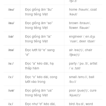
/tʃuːz/
Đọc giống âm “âu”
home /həʊm/, coat
/əʊ/
trong tiếng Việt
/kəʊt/
Đọc giống âm “ao”
brown /braʊn/,
/aʊ/
trong tiếng Việt
flower /flaʊər/
Đọc giống âm “ia”
engineer /ˌen.dʒɪ
/ɪə/
trong tiếng Việt
ˈnɪər/, deer /dɪər/
Đọc lướt từ “e” sang
air /eə(r)/, chair
/eə/
“ơ”
/tʃeə(r)/
Đọc “a” kéo dài, hạ
party /ˈpɑː.ti/, artist
/ɑː/
thấp hàm
/ˈɑː.tɪst/
Đọc “o” kéo dài, cong
small /smɔːl/, ball
/ɔː/
lưỡi vào trong
/bɔːl/
Đọc giống âm “ua”
poor /pʊə(r)/, cure
/ʊə/
trong tiếng Việt
/kjʊə(r)/
Đọc như “ơ” kéo dài,
bird /bɜːd/, word
/ɜː/