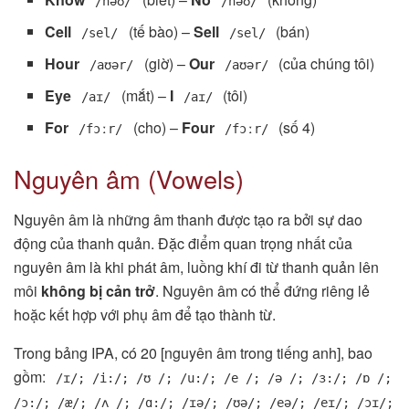
/nəʊ/
/nəʊ/
Cell
(tế bào) –
Sell
(bán)
/sel/
/sel/
Hour
(giờ) –
Our
(của chúng tôi)
/aʊər/
/aʊər/
Eye
(mắt) –
I
(tôi)
/aɪ/
/aɪ/
For
(cho) –
Four
(số 4)
/fɔːr/
/fɔːr/
Nguyên âm (Vowels)
Nguyên âm là những âm thanh được tạo ra bởi sự dao
động của thanh quản. Đặc điểm quan trọng nhất của
nguyên âm là khi phát âm, luồng khí đi từ thanh quản lên
môi
không bị cản trở
. Nguyên âm có thể đứng riêng lẻ
hoặc kết hợp với phụ âm để tạo thành từ.
Trong bảng IPA, có 20 [nguyên âm trong tiếng anh], bao
gồm:
/ɪ/; /i:/; /ʊ /; /u:/; /e /; /ə /; /ɜ:/; /ɒ /;
/ɔ:/; /æ/; /ʌ /; /ɑ:/; /ɪə/; /ʊə/; /eə/; /eɪ/; /ɔɪ/;