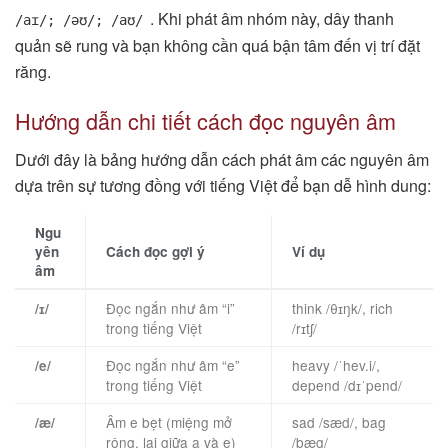
. Khi phát âm nhóm này, dây thanh
/aɪ/; /əʊ/; /aʊ/
quản sẽ rung và bạn không cần quá bận tâm đến vị trí đặt
răng.
Hướng dẫn chi tiết cách đọc nguyên âm
Dưới đây là bảng hướng dẫn cách phát âm các nguyên âm
dựa trên sự tương đồng với tiếng Việt để bạn dễ hình dung:
Ngu
yên
Cách đọc gợi ý
Ví dụ
âm
Đọc ngắn như âm “i”
think /θɪŋk/, rich
/ɪ/
trong tiếng Việt
/rɪtʃ/
Đọc ngắn như âm “e”
heavy /ˈhev.i/,
/e/
trong tiếng Việt
depend /dɪˈpend/
Âm e bẹt (miệng mở
sad /sæd/, bag
/æ/
rộng, lai giữa a và e)
/bæg/