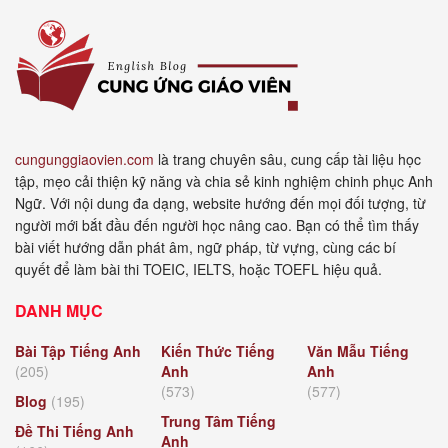
cungunggiaovien.com
là trang chuyên sâu, cung cấp tài liệu học
tập, mẹo cải thiện kỹ năng và chia sẻ kinh nghiệm chinh phục Anh
Ngữ. Với nội dung đa dạng, website hướng đến mọi đối tượng, từ
người mới bắt đầu đến người học nâng cao. Bạn có thể tìm thấy
bài viết hướng dẫn phát âm, ngữ pháp, từ vựng, cùng các bí
quyết để làm bài thi TOEIC, IELTS, hoặc TOEFL hiệu quả.
DANH MỤC
Bài Tập Tiếng Anh
Kiến Thức Tiếng
Văn Mẫu Tiếng
(205)
Anh
Anh
(573)
(577)
Blog
(195)
Trung Tâm Tiếng
Đề Thi Tiếng Anh
Anh