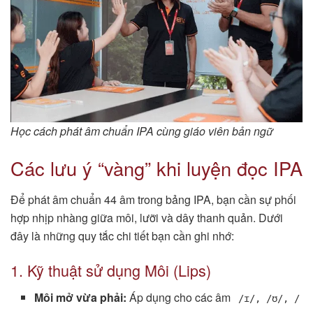
Học cách phát âm chuẩn IPA cùng giáo viên bản ngữ
Các lưu ý “vàng” khi luyện đọc IPA
Để phát âm chuẩn 44 âm trong bảng IPA, bạn cần sự phối
hợp nhịp nhàng giữa môi, lưỡi và dây thanh quản. Dưới
đây là những quy tắc chi tiết bạn cần ghi nhớ:
1. Kỹ thuật sử dụng Môi (Lips)
Môi mở vừa phải:
Áp dụng cho các âm
/ɪ/, /ʊ/, /