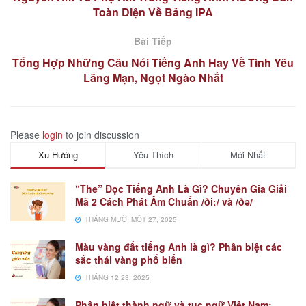
Toàn Diện Về Bảng IPA
Bài Tiếp
Tổng Hợp Những Câu Nói Tiếng Anh Hay Về Tình Yêu
Lãng Mạn, Ngọt Ngào Nhất
Please
login
to join discussion
Xu Hướng
Yêu Thích
Mới Nhất
“The” Đọc Tiếng Anh Là Gì? Chuyên Gia Giải
Mã 2 Cách Phát Âm Chuẩn /ðiː/ và /ðə/
THÁNG MƯỜI MỘT 27, 2025
Màu vàng đất tiếng Anh là gì? Phân biệt các
sắc thái vàng phổ biến
THÁNG 12 23, 2025
Phân biệt thành ngữ và tục ngữ Việt Nam: