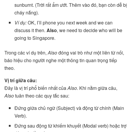
sunburnt. (Trời rất ẩm ướt. Thêm vào đó, bạn còn dễ bị
cháy nắng).
Ví dụ:
OK, I’ll phone you next week and we can
discuss it then.
Also
, we need to decide who will be
going to Singapore.
Trong các ví dụ trên,
Also
đóng vai trò như một liên từ nối,
báo hiệu cho người nghe một thông tin quan trọng tiếp
theo.
Vị trí giữa câu:
Đây là vị trí phổ biến nhất của
Also
. Khi nằm giữa câu,
Also
tuân theo các quy tắc sau:
Đứng giữa chủ ngữ (Subject) và động từ chính (Main
Verb).
Đứng sau động từ khiếm khuyết (Modal verb) hoặc trợ