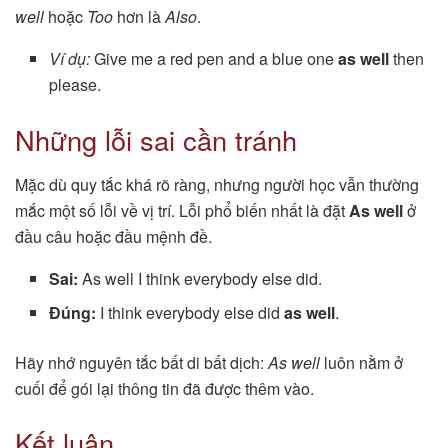
well
hoặc
Too
hơn là
Also
.
Ví dụ:
Give me a red pen and a blue one
as well
then
please.
Những lỗi sai cần tránh
Mặc dù quy tắc khá rõ ràng, nhưng người học vẫn thường
mắc một số lỗi về vị trí. Lỗi phổ biến nhất là đặt
As well
ở
đầu câu hoặc đầu mệnh đề.
Sai:
As well I think everybody else did.
Đúng:
I think everybody else did
as well
.
Hãy nhớ nguyên tắc bất di bất dịch:
As well
luôn nằm ở
cuối để gói lại thông tin đã được thêm vào.
Kết luận