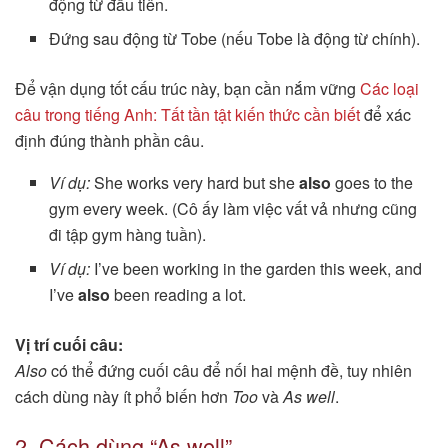
động từ đầu tiên.
Đứng sau động từ Tobe (nếu Tobe là động từ chính).
Để vận dụng tốt cấu trúc này, bạn cần nắm vững
Các loại
câu trong tiếng Anh: Tất tần tật kiến thức cần biết
để xác
định đúng thành phần câu.
Ví dụ:
She works very hard but she
also
goes to the
gym every week. (Cô ấy làm việc vất vả nhưng cũng
đi tập gym hàng tuần).
Ví dụ:
I’ve been working in the garden this week, and
I’ve
also
been reading a lot.
Vị trí cuối câu:
Also
có thể đứng cuối câu để nối hai mệnh đề, tuy nhiên
cách dùng này ít phổ biến hơn
Too
và
As well
.
2. Cách dùng “As well”