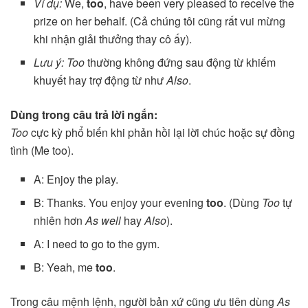
Ví dụ:
We,
too
, have been very pleased to receive the
prize on her behalf. (Cả chúng tôi cũng rất vui mừng
khi nhận giải thưởng thay cô ấy).
Lưu ý:
Too
thường không đứng sau động từ khiếm
khuyết hay trợ động từ như
Also
.
Dùng trong câu trả lời ngắn:
Too
cực kỳ phổ biến khi phản hồi lại lời chúc hoặc sự đồng
tình (Me too).
A: Enjoy the play.
B: Thanks. You enjoy your evening
too
. (Dùng
Too
tự
nhiên hơn
As well
hay
Also
).
A: I need to go to the gym.
B: Yeah, me
too
.
Trong câu mệnh lệnh, người bản xứ cũng ưu tiên dùng
As