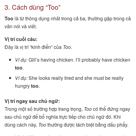
3. Cách dùng “Too”
Too
là từ thông dụng nhất trong cả ba, thường gặp trong cả
văn nói và viết.
Vị trí cuối câu:
Đây là vị trí “kinh điển” của
Too
.
Ví dụ:
Gill’s having chicken. I’ll probably have chicken
too
.
Ví dụ:
She looks really tired and she must be really
hungry
too
.
Vị trí ngay sau chủ ngữ:
Trong một số trường hợp trang trọng,
Too
có thể đứng ngay
sau chủ ngữ để bổ nghĩa trực tiếp cho chủ ngữ đó. Khi
dùng cách này,
Too
thường được tách biệt bằng dấu phẩy.