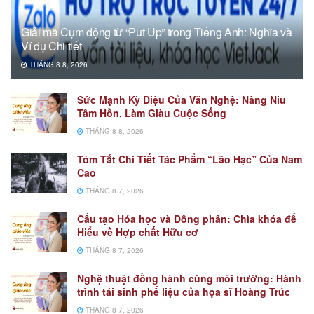
Giải mã Cụm động từ “Put Up” trong Tiếng Anh: Nghĩa và
Ví dụ Chi tiết
THÁNG 8 8, 2026
Sức Mạnh Kỳ Diệu Của Văn Nghệ: Nâng Niu
Tâm Hồn, Làm Giàu Cuộc Sống
THÁNG 8 8, 2026
Tóm Tắt Chi Tiết Tác Phẩm “Lão Hạc” Của Nam
Cao
THÁNG 8 7, 2026
Cấu tạo Hóa học và Đồng phân: Chìa khóa để
Hiểu về Hợp chất Hữu cơ
THÁNG 8 7, 2026
Nghệ thuật đồng hành cùng môi trường: Hành
trình tái sinh phế liệu của họa sĩ Hoàng Trúc
THÁNG 8 7, 2026