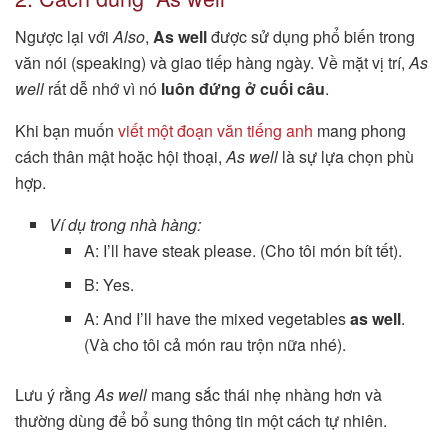
Ngược lại với
Also
,
As well
được sử dụng phổ biến trong
văn nói (speaking) và giao tiếp hàng ngày. Về mặt vị trí,
As
well
rất dễ nhớ vì nó
luôn đứng ở cuối câu
.
Khi bạn muốn
viết một đoạn văn tiếng anh
mang phong
cách thân mật hoặc hội thoại,
As well
là sự lựa chọn phù
hợp.
Ví dụ trong nhà hàng:
A: I’ll have steak please. (Cho tôi món bít tết).
B: Yes.
A: And I’ll have the mixed vegetables
as well
.
(Và cho tôi cả món rau trộn nữa nhé).
Lưu ý rằng
As well
mang sắc thái nhẹ nhàng hơn và
thường dùng để bổ sung thông tin một cách tự nhiên.