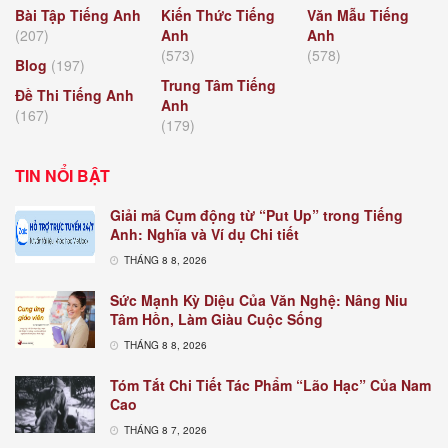
Bài Tập Tiếng Anh
Kiến Thức Tiếng
Văn Mẫu Tiếng
(207)
Anh
Anh
(573)
(578)
Blog
(197)
Trung Tâm Tiếng
Đề Thi Tiếng Anh
Anh
(167)
(179)
TIN NỔI BẬT
Giải mã Cụm động từ “Put Up” trong Tiếng
Anh: Nghĩa và Ví dụ Chi tiết
THÁNG 8 8, 2026
Sức Mạnh Kỳ Diệu Của Văn Nghệ: Nâng Niu
Tâm Hồn, Làm Giàu Cuộc Sống
THÁNG 8 8, 2026
Tóm Tắt Chi Tiết Tác Phẩm “Lão Hạc” Của Nam
Cao
THÁNG 8 7, 2026