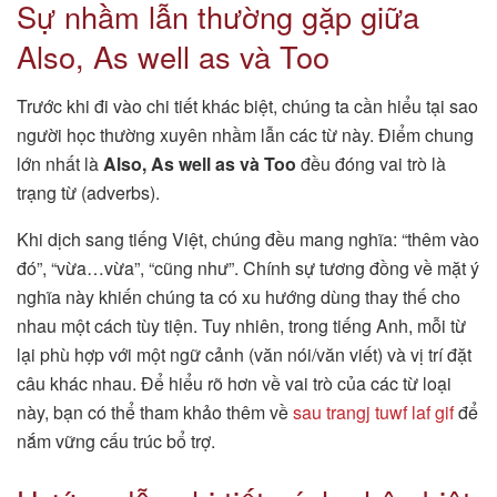
Sự nhầm lẫn thường gặp giữa
Also, As well as và Too
Trước khi đi vào chi tiết khác biệt, chúng ta cần hiểu tại sao
người học thường xuyên nhầm lẫn các từ này. Điểm chung
lớn nhất là
Also, As well as và Too
đều đóng vai trò là
trạng từ (adverbs).
Khi dịch sang tiếng Việt, chúng đều mang nghĩa: “thêm vào
đó”, “vừa…vừa”, “cũng như”. Chính sự tương đồng về mặt ý
nghĩa này khiến chúng ta có xu hướng dùng thay thế cho
nhau một cách tùy tiện. Tuy nhiên, trong tiếng Anh, mỗi từ
lại phù hợp với một ngữ cảnh (văn nói/văn viết) và vị trí đặt
câu khác nhau. Để hiểu rõ hơn về vai trò của các từ loại
này, bạn có thể tham khảo thêm về
sau trangj tuwf laf gif
để
nắm vững cấu trúc bổ trợ.