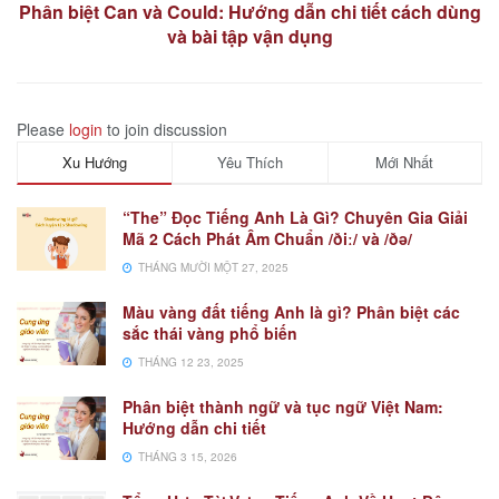
Phân biệt Can và Could: Hướng dẫn chi tiết cách dùng
và bài tập vận dụng
Please
login
to join discussion
Xu Hướng
Yêu Thích
Mới Nhất
“The” Đọc Tiếng Anh Là Gì? Chuyên Gia Giải
Mã 2 Cách Phát Âm Chuẩn /ðiː/ và /ðə/
THÁNG MƯỜI MỘT 27, 2025
Màu vàng đất tiếng Anh là gì? Phân biệt các
sắc thái vàng phổ biến
THÁNG 12 23, 2025
Phân biệt thành ngữ và tục ngữ Việt Nam:
Hướng dẫn chi tiết
THÁNG 3 15, 2026