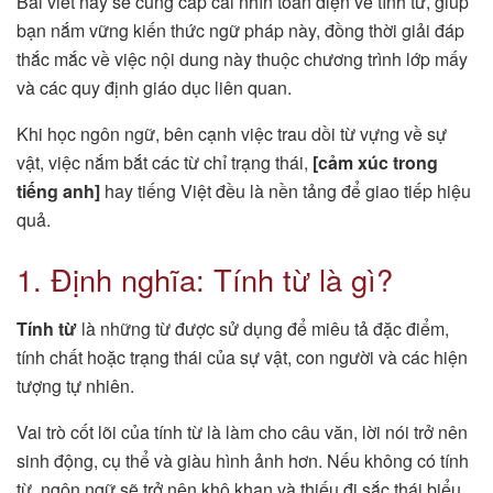
Bài viết này sẽ cung cấp cái nhìn toàn diện về tính từ, giúp
bạn nắm vững kiến thức ngữ pháp này, đồng thời giải đáp
thắc mắc về việc nội dung này thuộc chương trình lớp mấy
và các quy định giáo dục liên quan.
Khi học ngôn ngữ, bên cạnh việc trau dồi từ vựng về sự
vật, việc nắm bắt các từ chỉ trạng thái,
[cảm xúc trong
tiếng anh]
hay tiếng Việt đều là nền tảng để giao tiếp hiệu
quả.
1. Định nghĩa: Tính từ là gì?
Tính từ
là những từ được sử dụng để miêu tả đặc điểm,
tính chất hoặc trạng thái của sự vật, con người và các hiện
tượng tự nhiên.
Vai trò cốt lõi của tính từ là làm cho câu văn, lời nói trở nên
sinh động, cụ thể và giàu hình ảnh hơn. Nếu không có tính
từ, ngôn ngữ sẽ trở nên khô khan và thiếu đi sắc thái biểu