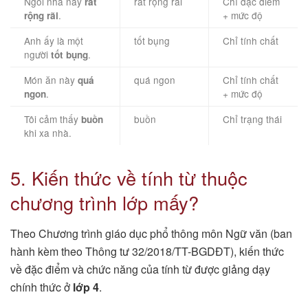
Ngôi nhà này
rất rộng rãi
Chỉ đặc điểm
rất
.
+ mức độ
rộng rãi
Anh ấy là một
tốt bụng
Chỉ tính chất
người
.
tốt bụng
Món ăn này
quá ngon
Chỉ tính chất
quá
.
+ mức độ
ngon
Tôi cảm thấy
buồn
Chỉ trạng thái
buồn
khi xa nhà.
5. Kiến thức về tính từ thuộc
chương trình lớp mấy?
Theo Chương trình giáo dục phổ thông môn Ngữ văn (ban
hành kèm theo Thông tư 32/2018/TT-BGDĐT), kiến thức
về đặc điểm và chức năng của tính từ được giảng dạy
chính thức ở
lớp 4
.