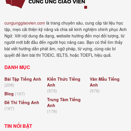
cungunggiaovien.com
là trang chuyên sâu, cung cấp tài liệu học
tập, mẹo cải thiện kỹ năng và chia sẻ kinh nghiệm chinh phục Anh
Ngữ. Với nội dung đa dạng, website hướng đến mọi đối tượng, từ
người mới bắt đầu đến người học nâng cao. Bạn có thể tìm thấy
bài viết hướng dẫn phát âm, ngữ pháp, từ vựng, cùng các bí
quyết để làm bài thi TOEIC, IELTS, hoặc TOEFL hiệu quả.
DANH MỤC
Bài Tập Tiếng Anh
Kiến Thức Tiếng
Văn Mẫu Tiếng
(208)
Anh
Anh
(573)
(579)
Blog
(197)
Trung Tâm Tiếng
Đề Thi Tiếng Anh
Anh
(167)
(179)
TIN NỔI BẬT