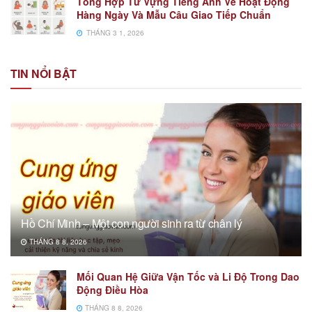
Tổng Hợp Từ Vựng Tiếng Anh Về Hoạt Động
Hàng Ngày Và Mẫu Câu Giao Tiếp Chuẩn
THÁNG 3 1, 2026
TIN NỔI BẬT
Hồ Chí Minh – Một con người sinh ra từ chân lý
THÁNG 8 8, 2026
Mối Quan Hệ Giữa Vận Tốc và Li Độ Trong Dao
Động Điều Hòa
THÁNG 8 8, 2026