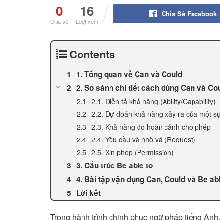
0
16
Chia Sẻ Facebook
Chia sẻ
Lượt xem
Contents
1. Tổng quan về Can và Could
2. So sánh chi tiết cách dùng Can và Co
2.1. Diễn tả khả năng (Ability/Capability)
2.2. Dự đoán khả năng xảy ra của một sự v
2.3. Khả năng do hoàn cảnh cho phép
2.4. Yêu cầu và nhờ vả (Request)
2.5. Xin phép (Permission)
3. Cấu trúc Be able to
4. Bài tập vận dụng Can, Could và Be abl
Lời kết
Trong hành trình chinh phục ngữ pháp tiếng Anh, 