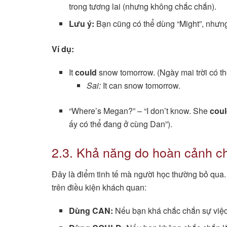
trong tương lai (nhưng không chắc chắn).
Lưu ý:
Bạn cũng có thể dùng “Might”, nhưng 
Ví dụ:
It
could
snow tomorrow. (Ngày mai trời có thể
Sai:
It can snow tomorrow.
“Where’s Megan?” – “I don’t know. She
cou
ấy có thể đang ở cùng Dan”).
2.3. Khả năng do hoàn cảnh c
Đây là điểm tinh tế mà người học thường bỏ qua
trên điều kiện khách quan:
Dùng CAN:
Nếu bạn khá chắc chắn sự việc 