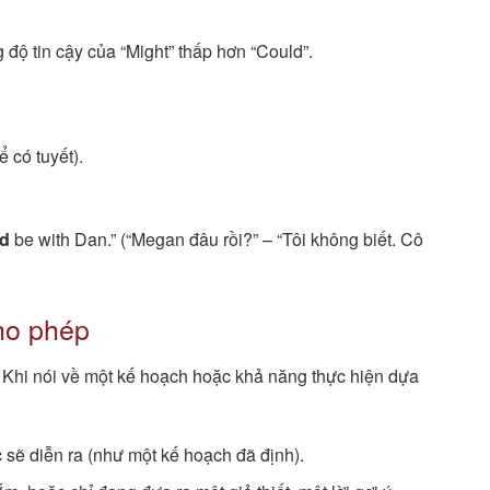
độ tin cậy của “Might” thấp hơn “Could”.
 có tuyết).
ld
be with Dan.” (“Megan đâu rồi?” – “Tôi không biết. Cô
ho phép
. Khi nói về một kế hoạch hoặc khả năng thực hiện dựa
sẽ diễn ra (như một kế hoạch đã định).