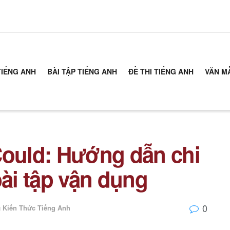
TIẾNG ANH
BÀI TẬP TIẾNG ANH
ĐỀ THI TIẾNG ANH
VĂN M
Could: Hướng dẫn chi
bài tập vận dụng
0
g
Kiến Thức Tiếng Anh