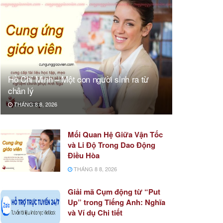
Hồ Chí Minh – Một con người sinh ra từ
chân lý
THÁNG 8 8, 2026
Mối Quan Hệ Giữa Vận Tốc
và Li Độ Trong Dao Động
Điều Hòa
THÁNG 8 8, 2026
Giải mã Cụm động từ “Put
Up” trong Tiếng Anh: Nghĩa
và Ví dụ Chi tiết