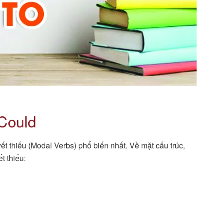
Could
t thiếu (Modal Verbs) phổ biến nhất. Về mặt cấu trúc,
t thiếu: