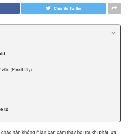
Chia Sẻ Twitter
uld
iệc (Possibility)
e to
chắc hẳn không ít lần bạn cảm thấy bối rối khi phải lựa