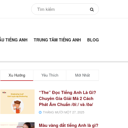
ẪU TIẾNG ANH
TRUNG TÂM TIẾNG ANH
BLOG
Xu Hướng
Yêu Thích
Mới Nhất
“The” Đọc Tiếng Anh Là Gì?
Chuyên Gia Giải Mã 2 Cách
Phát Âm Chuẩn /ðiː/ và /ðə/
THÁNG MƯỜI MỘT 27, 2025
Màu vàng đất tiếng Anh là gì?