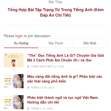
Bài Tiếp
Tổng Hợp Bài Tập Trạng Từ Trong Tiếng Anh (Kèm
Đáp Án Chi Tiết)
Please
login
to join discussion
Xu Hướng
Yêu Thích
Mới Nhất
“The” Đọc Tiếng Anh Là Gì? Chuyên Gia Giải
Mã 2 Cách Phát Âm Chuẩn /ðiː/ và /ðə/
THÁNG MƯỜI MỘT 27, 2025
Màu vàng đất tiếng Anh là gì? Phân biệt các
sắc thái vàng phổ biến
THÁNG 12 23, 2025
Phân biệt thành ngữ và tục ngữ Việt Nam:
Hướng dẫn chi tiết
THÁNG 3 15, 2026