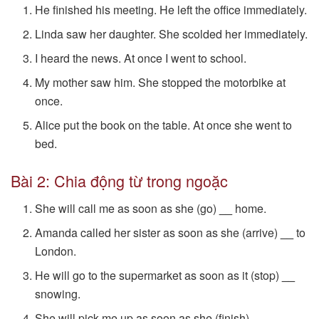
He finished his meeting. He left the office immediately.
Linda saw her daughter. She scolded her immediately.
I heard the news. At once I went to school.
My mother saw him. She stopped the motorbike at
once.
Alice put the book on the table. At once she went to
bed.
Bài 2: Chia động từ trong ngoặc
She will call me as soon as she (go)
__
home.
Amanda called her sister as soon as she (arrive)
__
to
London.
He will go to the supermarket as soon as it (stop)
__
snowing.
She will pick me up as soon as she (finish)
__