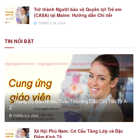
Trở thành Người bảo vệ Quyền lợi Trẻ em
(CASA) tại Maine: Hướng dẫn Chi tiết
THÁNG 3 28, 2026
TIN NỔI BẬT
1 Tháng Có Bao Nhiêu Tuần? Hướng Dẫn Chi Tiết Từ A-
Z
THÁNG 8 9, 2026
Xã Hội Phù Nam: Cơ Cấu Tầng Lớp và Đặc
Điểm Kinh Tế