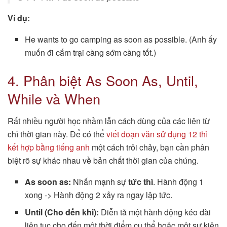
Ví dụ:
He wants to go camping as soon as possible. (Anh ấy
muốn đi cắm trại càng sớm càng tốt.)
4. Phân biệt As Soon As, Until,
While và When
Rất nhiều người học nhầm lẫn cách dùng của các liên từ
chỉ thời gian này. Để có thể
viết đoạn văn sử dụng 12 thì
kết hợp bằng tiếng anh
một cách trôi chảy, bạn cần phân
biệt rõ sự khác nhau về bản chất thời gian của chúng.
As soon as:
Nhấn mạnh sự
tức thì
. Hành động 1
xong -> Hành động 2 xảy ra ngay lập tức.
Until (Cho đến khi):
Diễn tả một hành động kéo dài
liên tục cho đến một thời điểm cụ thể hoặc một sự kiện