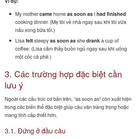
Ví dụ:
My mother
came
home
as soon as
I
had finished
cooking dinner. (Mẹ tôi về nhà ngay sau khi tôi vừa
nấu xong bữa tối.)
Lisa
felt
sleepy
as soon as
she
drank
a cup of
coffee. (Lisa cảm thấy buồn ngủ ngay sau khi uống
một cốc cà phê.)
3. Các trường hợp đặc biệt cần
lưu ý
Ngoài các cấu trúc cơ bản trên, “as soon as” còn xuất hiện
trong các biến thể đặc biệt giúp câu văn trang trọng hoặc
mang tính cấp thiết hơn.
3.1. Đứng ở đầu câu