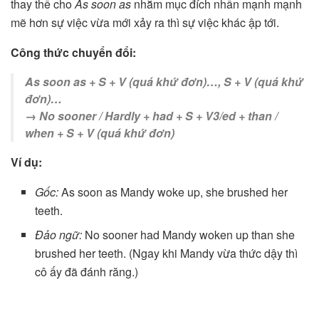
thay thế cho
As soon as
nhằm mục đích nhấn mạnh mạnh
mẽ hơn sự việc vừa mới xảy ra thì sự việc khác ập tới.
Công thức chuyển đổi:
As soon as + S + V (quá khứ đơn)…, S + V (quá khứ
đơn)…
→ No sooner / Hardly + had + S + V3/ed + than /
when + S + V (quá khứ đơn)
Ví dụ:
Gốc:
As soon as Mandy woke up, she brushed her
teeth.
Đảo ngữ:
No sooner had Mandy woken up than she
brushed her teeth. (Ngay khi Mandy vừa thức dậy thì
cô ấy đã đánh răng.)