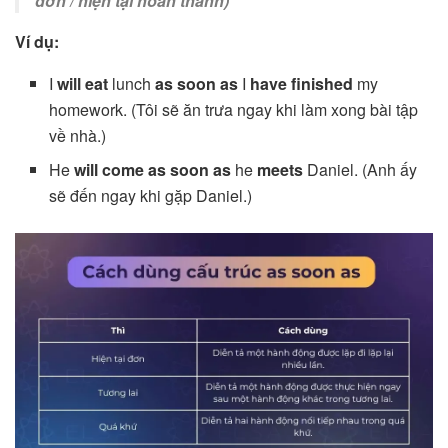
đơn / hiện tại hoàn thành)
Ví dụ:
I
will eat
lunch
as soon as
I
have finished
my
homework. (Tôi sẽ ăn trưa ngay khi làm xong bài tập
về nhà.)
He
will come
as soon as
he
meets
Daniel. (Anh ấy
sẽ đến ngay khi gặp Daniel.)