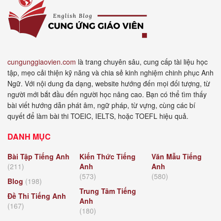
cungunggiaovien.com
là trang chuyên sâu, cung cấp tài liệu học
tập, mẹo cải thiện kỹ năng và chia sẻ kinh nghiệm chinh phục Anh
Ngữ. Với nội dung đa dạng, website hướng đến mọi đối tượng, từ
người mới bắt đầu đến người học nâng cao. Bạn có thể tìm thấy
bài viết hướng dẫn phát âm, ngữ pháp, từ vựng, cùng các bí
quyết để làm bài thi TOEIC, IELTS, hoặc TOEFL hiệu quả.
DANH MỤC
Bài Tập Tiếng Anh
Kiến Thức Tiếng
Văn Mẫu Tiếng
(211)
Anh
Anh
(573)
(580)
Blog
(198)
Trung Tâm Tiếng
Đề Thi Tiếng Anh
Anh
(167)
(180)