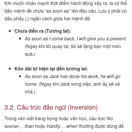
Khi muốn nhấn mạnh thời điểm hành động xảy ra, ta có thể
đảo mệnh đề chứa “as soon as” lên đầu câu. Lưu ý phải có
dấu phẩy (,) ngăn cách giữa hai mệnh đề.
Chưa diễn ra (Tương lai):
As soon as I come back, I will give you a present.
(Ngay khi tôi quay lại, tôi sẽ tặng bạn một món
quà.)
Kéo dài từ hiện tại đến tương lai:
As soon as Jack has done his work, he will go
home.
(Ngay khi Jack xong việc, anh ấy sẽ về
nhà.)
3.2. Cấu trúc đảo ngữ (Inversion)
Trong văn viết trang trọng hoặc văn học, cấu trúc
No
sooner… than
hoặc
Hardly… when
thường được dùng để