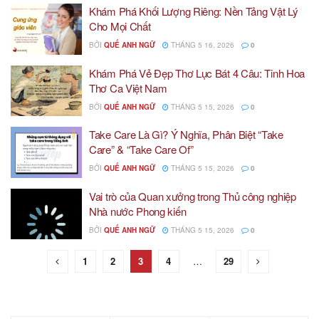
Khám Phá Khối Lượng Riêng: Nền Tảng Vật Lý
Cho Mọi Chất
BỞI
QUẾ ANH NGỮ
THÁNG 5 16, 2026
0
Khám Phá Vẻ Đẹp Thơ Lục Bát 4 Câu: Tinh Hoa
Thơ Ca Việt Nam
BỞI
QUẾ ANH NGỮ
THÁNG 5 15, 2026
0
Take Care Là Gì? Ý Nghĩa, Phân Biệt “Take
Care” & “Take Care Of”
BỞI
QUẾ ANH NGỮ
THÁNG 5 15, 2026
0
Vai trò của Quan xưởng trong Thủ công nghiệp
Nhà nước Phong kiến
BỞI
QUẾ ANH NGỮ
THÁNG 5 15, 2026
0
1
2
3
4
…
29