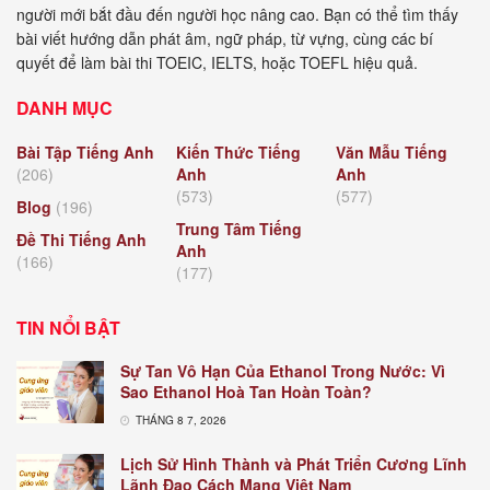
người mới bắt đầu đến người học nâng cao. Bạn có thể tìm thấy
bài viết hướng dẫn phát âm, ngữ pháp, từ vựng, cùng các bí
quyết để làm bài thi TOEIC, IELTS, hoặc TOEFL hiệu quả.
DANH MỤC
Bài Tập Tiếng Anh
Kiến Thức Tiếng
Văn Mẫu Tiếng
(206)
Anh
Anh
(573)
(577)
Blog
(196)
Trung Tâm Tiếng
Đề Thi Tiếng Anh
Anh
(166)
(177)
TIN NỔI BẬT
Sự Tan Vô Hạn Của Ethanol Trong Nước: Vì
Sao Ethanol Hoà Tan Hoàn Toàn?
THÁNG 8 7, 2026
Lịch Sử Hình Thành và Phát Triển Cương Lĩnh
Lãnh Đạo Cách Mạng Việt Nam