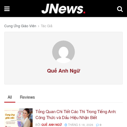
Cung Ứng Giáo Viên
Tác Giả
Quế Anh Ngữ
All
Reviews
Tổng Quan Chi Tiết Các Thì Trong Tiếng Anh:
Công Thức và Dấu Hiệu Nhận Biết
BỞI
QUẾ ANH NGỮ
THÁNG 5 18, 2026
0