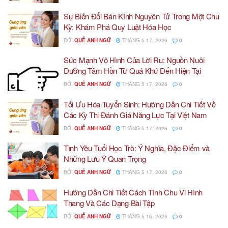
Sự Biến Đổi Bán Kính Nguyên Tử Trong Một Chu
Kỳ: Khám Phá Quy Luật Hóa Học
BỞI
QUẾ ANH NGỮ
THÁNG 5 17, 2026
0
Sức Mạnh Vô Hình Của Lời Ru: Nguồn Nuôi
Dưỡng Tâm Hồn Từ Quá Khứ Đến Hiện Tại
BỞI
QUẾ ANH NGỮ
THÁNG 5 17, 2026
0
Tối Ưu Hóa Tuyển Sinh: Hướng Dẫn Chi Tiết Về
Các Kỳ Thi Đánh Giá Năng Lực Tại Việt Nam
BỞI
QUẾ ANH NGỮ
THÁNG 5 17, 2026
0
Tình Yêu Tuổi Học Trò: Ý Nghĩa, Đặc Điểm và
Những Lưu Ý Quan Trọng
BỞI
QUẾ ANH NGỮ
THÁNG 5 17, 2026
0
Hướng Dẫn Chi Tiết Cách Tính Chu Vi Hình
Thang Và Các Dạng Bài Tập
BỞI
QUẾ ANH NGỮ
THÁNG 5 16, 2026
0