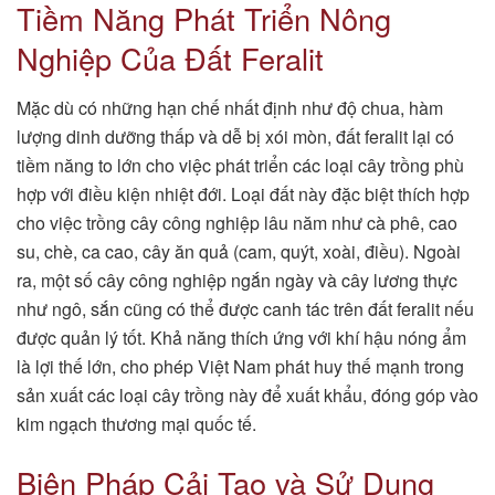
Tiềm Năng Phát Triển Nông
Nghiệp Của Đất Feralit
Mặc dù có những hạn chế nhất định như độ chua, hàm
lượng dinh dưỡng thấp và dễ bị xói mòn, đất feralit lại có
tiềm năng to lớn cho việc phát triển các loại cây trồng phù
hợp với điều kiện nhiệt đới. Loại đất này đặc biệt thích hợp
cho việc trồng cây công nghiệp lâu năm như cà phê, cao
su, chè, ca cao, cây ăn quả (cam, quýt, xoài, điều). Ngoài
ra, một số cây công nghiệp ngắn ngày và cây lương thực
như ngô, sắn cũng có thể được canh tác trên đất feralit nếu
được quản lý tốt. Khả năng thích ứng với khí hậu nóng ẩm
là lợi thế lớn, cho phép Việt Nam phát huy thế mạnh trong
sản xuất các loại cây trồng này để xuất khẩu, đóng góp vào
kim ngạch thương mại quốc tế.
Biện Pháp Cải Tạo và Sử Dụng