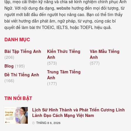
tập, mẹo cải thiện kỹ năng và chia sẻ kinh nghiệm chinh phục Anh
Ngữ. Với nội dung đa dạng, website hướng đến mọi đối tượng, từ
người mới bắt đầu đến người học nâng cao. Bạn có thể tìm thấy
bài viết hướng dẫn phát âm, ngữ pháp, từ vựng, cùng các bí
quyết để làm bài thi TOEIC, IELTS, hoặc TOEFL hiệu quả.
DANH MỤC
Bài Tập Tiếng Anh
Kiến Thức Tiếng
Văn Mẫu Tiếng
(206)
Anh
Anh
(573)
(577)
Blog
(195)
Trung Tâm Tiếng
Đề Thi Tiếng Anh
Anh
(166)
(177)
TIN NỔI BẬT
Lịch Sử Hình Thành và Phát Triển Cương Lĩnh
Lãnh Đạo Cách Mạng Việt Nam
THÁNG 8 6, 2026