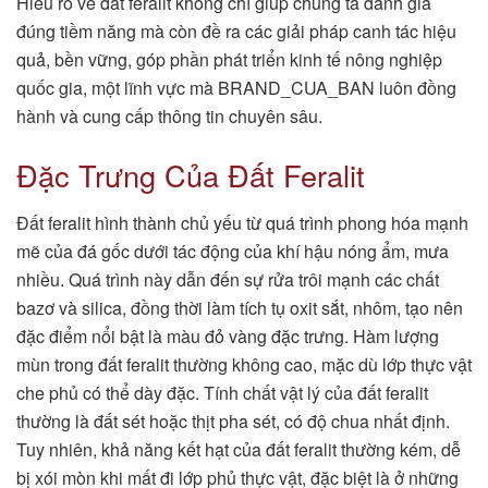
Hiểu rõ về đất feralit không chỉ giúp chúng ta đánh giá
đúng tiềm năng mà còn đề ra các giải pháp canh tác hiệu
quả, bền vững, góp phần phát triển kinh tế nông nghiệp
quốc gia, một lĩnh vực mà BRAND_CUA_BAN luôn đồng
hành và cung cấp thông tin chuyên sâu.
Đặc Trưng Của Đất Feralit
Đất feralit hình thành chủ yếu từ quá trình phong hóa mạnh
mẽ của đá gốc dưới tác động của khí hậu nóng ẩm, mưa
nhiều. Quá trình này dẫn đến sự rửa trôi mạnh các chất
bazơ và silica, đồng thời làm tích tụ oxit sắt, nhôm, tạo nên
đặc điểm nổi bật là màu đỏ vàng đặc trưng. Hàm lượng
mùn trong đất feralit thường không cao, mặc dù lớp thực vật
che phủ có thể dày đặc. Tính chất vật lý của đất feralit
thường là đất sét hoặc thịt pha sét, có độ chua nhất định.
Tuy nhiên, khả năng kết hạt của đất feralit thường kém, dễ
bị xói mòn khi mất đi lớp phủ thực vật, đặc biệt là ở những