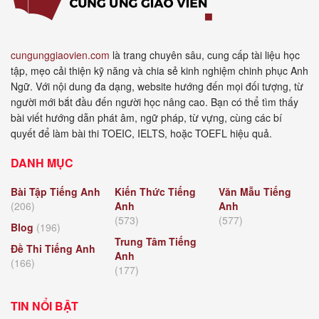
cungunggiaovien.com
là trang chuyên sâu, cung cấp tài liệu học
tập, mẹo cải thiện kỹ năng và chia sẻ kinh nghiệm chinh phục Anh
Ngữ. Với nội dung đa dạng, website hướng đến mọi đối tượng, từ
người mới bắt đầu đến người học nâng cao. Bạn có thể tìm thấy
bài viết hướng dẫn phát âm, ngữ pháp, từ vựng, cùng các bí
quyết để làm bài thi TOEIC, IELTS, hoặc TOEFL hiệu quả.
DANH MỤC
Bài Tập Tiếng Anh
Kiến Thức Tiếng
Văn Mẫu Tiếng
(206)
Anh
Anh
(573)
(577)
Blog
(196)
Trung Tâm Tiếng
Đề Thi Tiếng Anh
Anh
(166)
(177)
TIN NỔI BẬT