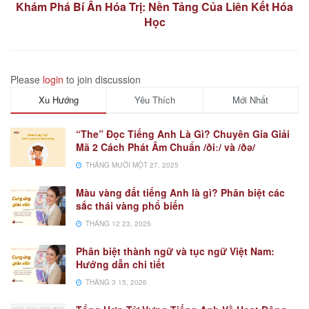
Khám Phá Bí Ẩn Hóa Trị: Nền Tảng Của Liên Kết Hóa
Học
Please
login
to join discussion
Xu Hướng
Yêu Thích
Mới Nhất
“The” Đọc Tiếng Anh Là Gì? Chuyên Gia Giải
Mã 2 Cách Phát Âm Chuẩn /ðiː/ và /ðə/
THÁNG MƯỜI MỘT 27, 2025
Màu vàng đất tiếng Anh là gì? Phân biệt các
sắc thái vàng phổ biến
THÁNG 12 23, 2025
Phân biệt thành ngữ và tục ngữ Việt Nam:
Hướng dẫn chi tiết
THÁNG 3 15, 2026