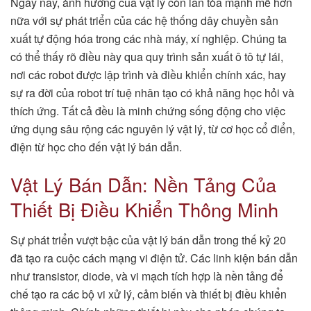
Ngày nay, ảnh hưởng của vật lý còn lan tỏa mạnh mẽ hơn
nữa với sự phát triển của các hệ thống dây chuyền sản
xuất tự động hóa trong các nhà máy, xí nghiệp. Chúng ta
có thể thấy rõ điều này qua quy trình sản xuất ô tô tự lái,
nơi các robot được lập trình và điều khiển chính xác, hay
sự ra đời của robot trí tuệ nhân tạo có khả năng học hỏi và
thích ứng. Tất cả đều là minh chứng sống động cho việc
ứng dụng sâu rộng các nguyên lý vật lý, từ cơ học cổ điển,
điện từ học cho đến vật lý bán dẫn.
Vật Lý Bán Dẫn: Nền Tảng Của
Thiết Bị Điều Khiển Thông Minh
Sự phát triển vượt bậc của vật lý bán dẫn trong thế kỷ 20
đã tạo ra cuộc cách mạng vi điện tử. Các linh kiện bán dẫn
như transistor, diode, và vi mạch tích hợp là nền tảng để
chế tạo ra các bộ vi xử lý, cảm biến và thiết bị điều khiển