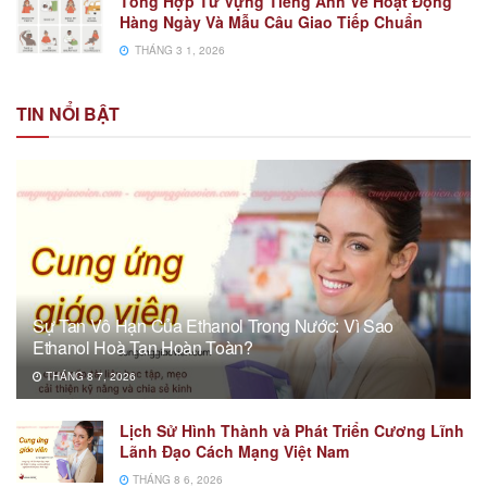
Tổng Hợp Từ Vựng Tiếng Anh Về Hoạt Động
Hàng Ngày Và Mẫu Câu Giao Tiếp Chuẩn
THÁNG 3 1, 2026
TIN NỔI BẬT
Sự Tan Vô Hạn Của Ethanol Trong Nước: Vì Sao
Ethanol Hoà Tan Hoàn Toàn?
THÁNG 8 7, 2026
Lịch Sử Hình Thành và Phát Triển Cương Lĩnh
Lãnh Đạo Cách Mạng Việt Nam
THÁNG 8 6, 2026