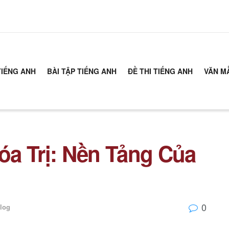
TIẾNG ANH
BÀI TẬP TIẾNG ANH
ĐỀ THI TIẾNG ANH
VĂN M
a Trị: Nền Tảng Của
0
log