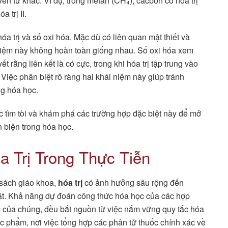
uyên tử khác. Ví dụ, trong metan (CH₄), cacbon có hóa trị
 trị II.
óa trị và số oxi hóa. Mặc dù có liên quan mật thiết và
 niệm này không hoàn toàn giống nhau. Số oxi hóa xem
t rằng liên kết là có cực, trong khi hóa trị tập trung vào
 Việc phân biệt rõ ràng hai khái niệm này giúp tránh
g hóa học.
m tòi và khám phá các trường hợp đặc biệt này để mở
 biện trong hóa học.
 Trị Trong Thực Tiễn
 sách giáo khoa,
hóa trị
có ảnh hưởng sâu rộng đến
uật. Khả năng dự đoán công thức hóa học của các hợp
học của chúng, đều bắt nguồn từ việc nắm vững quy tắc hóa
ợc phẩm, nơi việc tổng hợp các phân tử thuốc chính xác về