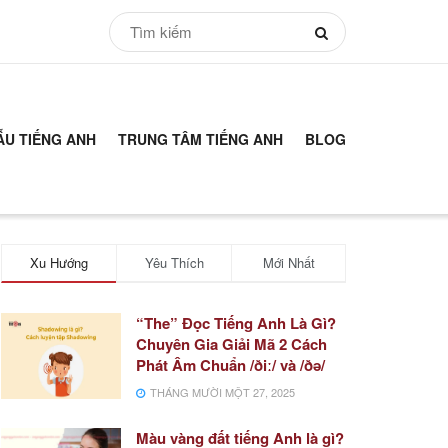
ẪU TIẾNG ANH
TRUNG TÂM TIẾNG ANH
BLOG
Xu Hướng
Yêu Thích
Mới Nhất
“The” Đọc Tiếng Anh Là Gì?
Chuyên Gia Giải Mã 2 Cách
Phát Âm Chuẩn /ðiː/ và /ðə/
THÁNG MƯỜI MỘT 27, 2025
Màu vàng đất tiếng Anh là gì?