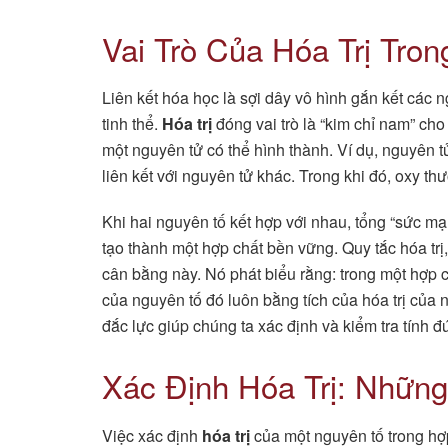
Vai Trò Của Hóa Trị Tron
Liên kết hóa học là sợi dây vô hình gắn kết các 
tinh thể.
Hóa trị
đóng vai trò là “kim chỉ nam” cho
một nguyên tử có thể hình thành. Ví dụ, nguyên tử
liên kết với nguyên tử khác. Trong khi đó, oxy thườ
Khi hai nguyên tố kết hợp với nhau, tổng “sức m
tạo thành một hợp chất bền vững. Quy tắc hóa trị
cân bằng này. Nó phát biểu rằng: trong một hợp ch
của nguyên tố đó luôn bằng tích của hóa trị của n
đắc lực giúp chúng ta xác định và kiểm tra tính 
Xác Định Hóa Trị: Nhữn
Việc xác định
hóa trị
của một nguyên tố trong hợp 