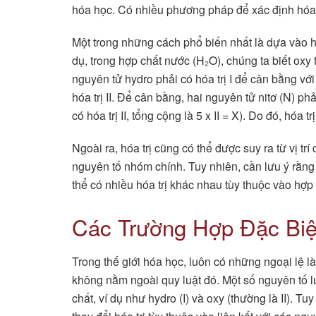
hóa học. Có nhiều phương pháp để xác định hóa trị
Một trong những cách phổ biến nhất là dựa vào h
dụ, trong hợp chất nước (H₂O), chúng ta biết oxy t
nguyên tử hydro phải có hóa trị I để cân bằng với
hóa trị II. Để cân bằng, hai nguyên tử nitơ (N) ph
có hóa trị II, tổng cộng là 5 x II = X). Do đó, hóa 
Ngoài ra, hóa trị cũng có thể được suy ra từ vị tr
nguyên tố nhóm chính. Tuy nhiên, cần lưu ý rằng 
thể có nhiều hóa trị khác nhau tùy thuộc vào hợp
Các Trường Hợp Đặc Biệ
Trong thế giới hóa học, luôn có những ngoại lệ 
không nằm ngoài quy luật đó. Một số nguyên tố lu
chất, ví dụ như hydro (I) và oxy (thường là II). 