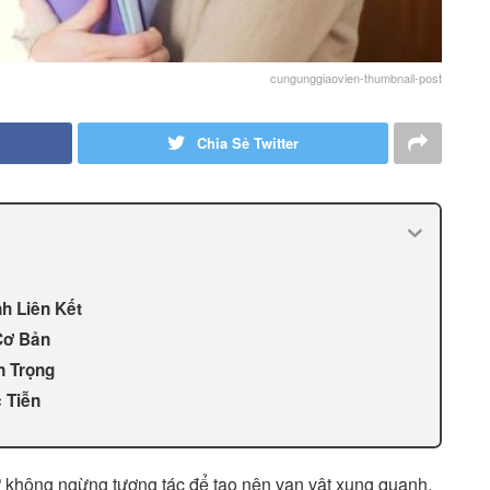
cungunggiaovien-thumbnail-post
Chia Sẻ Twitter
nh Liên Kết
Cơ Bản
n Trọng
 Tiễn
tử không ngừng tương tác để tạo nên vạn vật xung quanh,