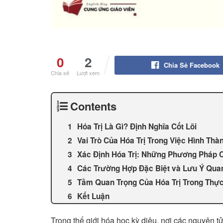
0
2
Chia Sẻ Facebook
Chia sẻ
Lượt xem
Contents
Hóa Trị Là Gì? Định Nghĩa Cốt Lõi
Vai Trò Của Hóa Trị Trong Việc Hình Thà
Xác Định Hóa Trị: Những Phương Pháp 
Các Trường Hợp Đặc Biệt và Lưu Ý Qua
Tầm Quan Trọng Của Hóa Trị Trong Thực
Kết Luận
Trong thế giới hóa học kỳ diệu, nơi các nguyên 