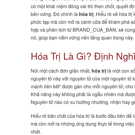
có một khái niệm đóng vai trò then chốt, quyết đ
bền vững. Đó chính là
hóa trị
. Hiểu rõ về hóa tr
phức tạp mà còn mở ra cánh cửa để khám phá sâu 
hợp và phân tích từ BRAND_CUA_BAN, sẽ cùng bạn
nó, giúp bạn nắm vững nền tảng quan trọng này.
Hóa Trị Là Gì? Định Nghĩ
Nói một cách đơn giản nhất,
hóa trị
là một con số
nguyên tố này với nguyên tử của một nguyên tố 
mạnh liên kết” được gán cho mỗi nguyên tử, cho 
Khả năng này không phải là ngẫu nhiên mà được q
Nguyên tử nào có xu hướng nhường, nhận hay góp
Hiểu rõ bản chất của hóa trị là bước đầu tiên để
mà còn mở ra những ứng dụng thực tế trong việc 
chất.