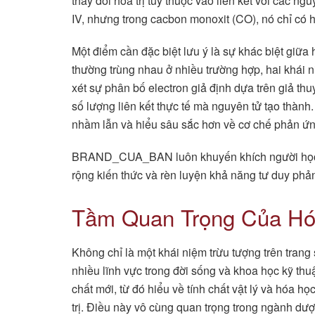
thay đổi hóa trị tùy thuộc vào liên kết với các ng
IV, nhưng trong cacbon monoxit (CO), nó chỉ có hóa
Một điểm cần đặc biệt lưu ý là sự khác biệt giữa h
thường trùng nhau ở nhiều trường hợp, hai khái
xét sự phân bố electron giả định dựa trên giả thuyế
số lượng liên kết thực tế mà nguyên tử tạo thành.
nhầm lẫn và hiểu sâu sắc hơn về cơ chế phản ứn
BRAND_CUA_BAN luôn khuyến khích người học tì
rộng kiến thức và rèn luyện khả năng tư duy phản
Tầm Quan Trọng Của Hóa
Không chỉ là một khái niệm trừu tượng trên trang
nhiều lĩnh vực trong đời sống và khoa học kỹ th
chất mới, từ đó hiểu về tính chất vật lý và hóa 
trị. Điều này vô cùng quan trọng trong ngành dư