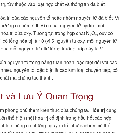
, tùy thuộc vào loại hợp chất và thông tin đã biết.
óa trị của các nguyên tố hoặc nhóm nguyên tử đã biết. Ví
hường có hóa trị II. Vì có hai nguyên tử hydro, mỗi
 hóa trị của oxy. Tương tự, trong hợp chất N₂O₅, oxy có
ải có tổng hóa trị là 10 (vì 5 nguyên tử oxy, mỗi nguyên tử
trị của mỗi nguyên tử nitơ trong trường hợp này là V.
í của nguyên tố trong bảng tuần hoàn, đặc biệt đối với các
nhiều nguyên tố, đặc biệt là các kim loại chuyển tiếp, có
 chất mà chúng tạo thành.
t và Lưu Ý Quan Trọng
làm phong phú thêm kiến thức của chúng ta.
Hóa trị
cũng
ôn thể hiện một hóa trị cố định trong hầu hết các hợp
Tuy nhiên, cũng có những nguyên tố, như cacbon, có thể