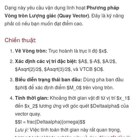
Dạng này yêu cầu vận dụng linh hoạt
Phương pháp
Vòng tròn Lượng giác (Quay Vector)
. Đây là kỹ năng
phải có nếu bạn muốn đạt điểm cao.
Chiến thuật:
Vẽ Vòng tròn:
Trục hoành là trục li độ $x$.
Xác định các vị trí đặc biệt:
$A$, $-A$, $A/2$,
$Asqrt{2}/2$, $Asqrt{3}/2$, và VTCB $O$.
Biểu diễn trạng thái ban đầu:
Dùng pha ban đầu
$phi$ để xác định điểm $M_0$ trên vòng tròn.
Tính thời gian:
Khoảng thời gian vật đi từ vị trí $x_1$
đến $x_2$ tương ứng với góc quét $Deltaalpha$ của
vector quay.
$$t = frac{Deltaalpha}{omega}$$
Lưu ý:
Việc tính toán thời gian này rất quan trọng,