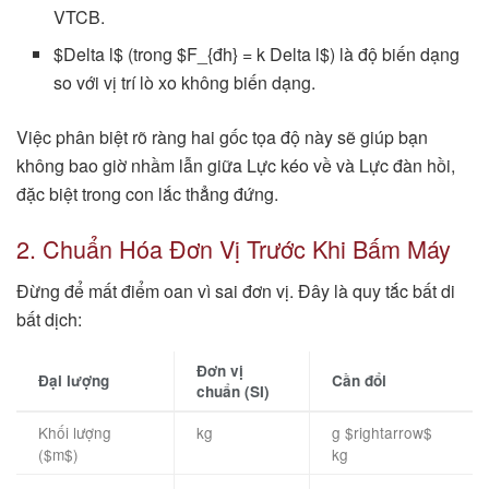
VTCB.
$Delta l$ (trong $F_{đh} = k Delta l$) là độ biến dạng
so với vị trí lò xo không biến dạng.
Việc phân biệt rõ ràng hai gốc tọa độ này sẽ giúp bạn
không bao giờ nhầm lẫn giữa Lực kéo về và Lực đàn hồi,
đặc biệt trong con lắc thẳng đứng.
2. Chuẩn Hóa Đơn Vị Trước Khi Bấm Máy
Đừng để mất điểm oan vì sai đơn vị. Đây là quy tắc bất di
bất dịch:
Đơn vị
Đại lượng
Cần đổi
chuẩn (SI)
Khối lượng
kg
g $rightarrow$
($m$)
kg