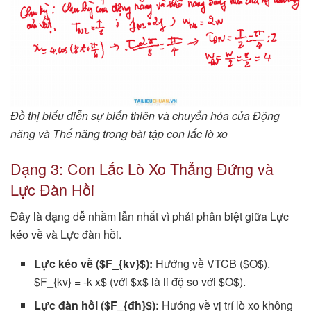
Đồ thị biểu diễn sự biến thiên và chuyển hóa của Động
năng và Thế năng trong bài tập con lắc lò xo
Dạng 3: Con Lắc Lò Xo Thẳng Đứng và
Lực Đàn Hồi
Đây là dạng dễ nhầm lẫn nhất vì phải phân biệt giữa Lực
kéo về và Lực đàn hồi.
Lực kéo về ($F_{kv}$):
Hướng về VTCB ($O$).
$F_{kv} = -k x$ (với $x$ là li độ so với $O$).
Lực đàn hồi ($F_{đh}$):
Hướng về vị trí lò xo không