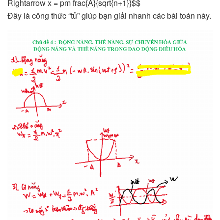
Rightarrow x = pm frac{A}{sqrt{n+1}}$$
Đây là công thức “tủ” giúp bạn giải nhanh các bài toán này.