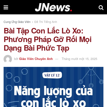
Cung Ứng Giáo Viên
Đề Thi Tiếng Anh
Bài Tập Con Lắc Lò Xo:
Phương Pháp Gỡ Rối Mọi
Dạng Bài Phức Tạp
bởi
Giáo Viên Chuyên Anh
Tháng mười một 15, 2025