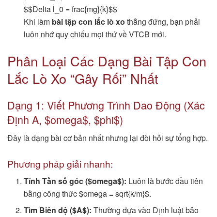
$$Delta l_0 = frac{mg}{k}$$
Khi làm
bài tập con lắc lò xo
thẳng đứng, bạn phải
luôn nhớ quy chiếu mọi thứ về VTCB mới.
Phân Loại Các Dạng Bài Tập Con
Lắc Lò Xo “Gây Rối” Nhất
Dạng 1: Viết Phương Trình Dao Động (Xác
Định A, $omega$, $phi$)
Đây là dạng bài cơ bản nhất nhưng lại đòi hỏi sự tổng hợp.
Phương pháp giải nhanh:
Tính Tần số góc ($omega$):
Luôn là bước đầu tiên
bằng công thức $omega = sqrt{k/m}$.
Tìm Biên độ ($A$):
Thường dựa vào Định luật bảo