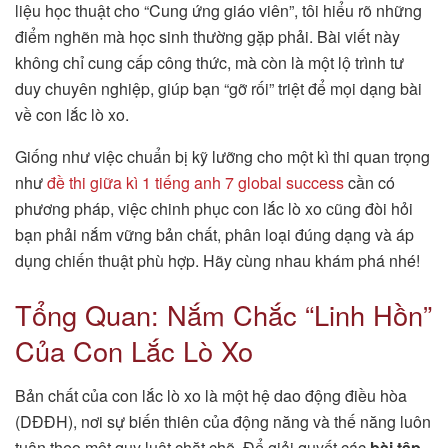
liệu học thuật cho “Cung ứng giáo viên”, tôi hiểu rõ những
điểm nghẽn mà học sinh thường gặp phải. Bài viết này
không chỉ cung cấp công thức, mà còn là một lộ trình tư
duy chuyên nghiệp, giúp bạn “gỡ rối” triệt để mọi dạng bài
về con lắc lò xo.
Giống như việc chuẩn bị kỹ lưỡng cho một kì thi quan trọng
như
đề thi giữa kì 1 tiếng anh 7 global success
cần có
phương pháp, việc chinh phục con lắc lò xo cũng đòi hỏi
bạn phải nắm vững bản chất, phân loại đúng dạng và áp
dụng chiến thuật phù hợp. Hãy cùng nhau khám phá nhé!
Tổng Quan: Nắm Chắc “Linh Hồn”
Của Con Lắc Lò Xo
Bản chất của con lắc lò xo là một hệ dao động điều hòa
(DĐĐH), nơi sự biến thiên của động năng và thế năng luôn
tuân theo một quy luật chặt chẽ. Để giải quyết các
bài tập