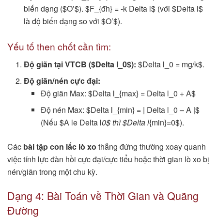
biến dạng ($O’$). $F_{đh} = -k Delta l$ (với $Delta l$
là độ biến dạng so với $O’$).
Yếu tố then chốt cần tìm:
Độ giãn tại VTCB ($Delta l_0$):
$Delta l_0 = mg/k$.
Độ giãn/nén cực đại:
Độ giãn Max: $Delta l_{max} = Delta l_0 + A$
Độ nén Max: $Delta l_{min} = | Delta l_0 – A |$
(Nếu $A le Delta l
0$ thì $Delta l
{min}=0$).
Các
bài tập con lắc lò xo
thẳng đứng thường xoay quanh
việc tính lực đàn hồi cực đại/cực tiểu hoặc thời gian lò xo bị
nén/giãn trong một chu kỳ.
Dạng 4: Bài Toán về Thời Gian và Quãng
Đường