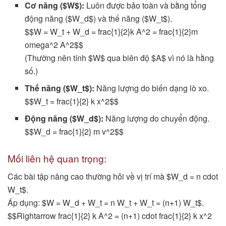
Cơ năng ($W$):
Luôn được bảo toàn và bằng tổng
động năng ($W_d$) và thế năng ($W_t$).
$$W = W_t + W_d = frac{1}{2}k A^2 = frac{1}{2}m
omega^2 A^2$$
(Thường nên tính $W$ qua biên độ $A$ vì nó là hằng
số.)
Thế năng ($W_t$):
Năng lượng do biến dạng lò xo.
$$W_t = frac{1}{2} k x^2$$
Động năng ($W_d$):
Năng lượng do chuyển động.
$$W_d = frac{1}{2} m v^2$$
Mối liên hệ quan trọng:
Các bài tập nâng cao thường hỏi về vị trí mà $W_d = n cdot
W_t$.
Áp dụng: $W = W_d + W_t = n W_t + W_t = (n+1) W_t$.
$$Rightarrow frac{1}{2} k A^2 = (n+1) cdot frac{1}{2} k x^2