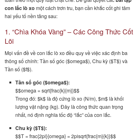
con lắc lò xo
một cách trơn tru, bạn cần khắc cốt ghi tâm
hai yếu tố nền tảng sau:
1. “Chìa Khóa Vàng” – Các Công Thức Cốt
Lõi
Mọi vấn đề về con lắc lò xo đều quy về việc xác định ba
thông số chính: Tần số góc ($omega$), Chu kỳ ($T$) và
Tần số ($f$).
Tần số góc ($omega$):
$$omega = sqrt{frac{k}{m}}$$
Trong đó: $k$ là độ cứng lò xo (N/m), $m$ là khối
lượng vật nặng (kg). Đây là công thức quan trọng
nhất, nó định nghĩa tốc độ “lắc” của con lắc.
Chu kỳ ($T$):
$$T = frac{2pi}{omega} = 2pisqrt{frac{m}{k}}$$