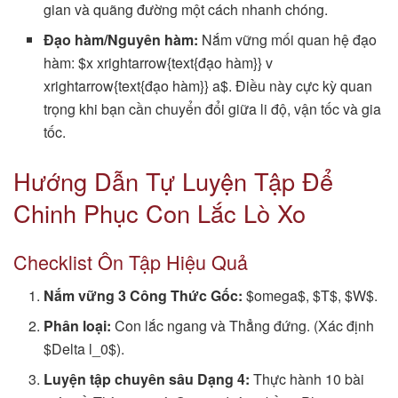
gian và quãng đường một cách nhanh chóng.
Đạo hàm/Nguyên hàm:
Nắm vững mối quan hệ đạo
hàm: $x xrightarrow{text{đạo hàm}} v
xrightarrow{text{đạo hàm}} a$. Điều này cực kỳ quan
trọng khi bạn cần chuyển đổi giữa li độ, vận tốc và gia
tốc.
Hướng Dẫn Tự Luyện Tập Để
Chinh Phục Con Lắc Lò Xo
Checklist Ôn Tập Hiệu Quả
Nắm vững 3 Công Thức Gốc:
$omega$, $T$, $W$.
Phân loại:
Con lắc ngang và Thẳng đứng. (Xác định
$Delta l_0$).
Luyện tập chuyên sâu Dạng 4:
Thực hành 10 bài