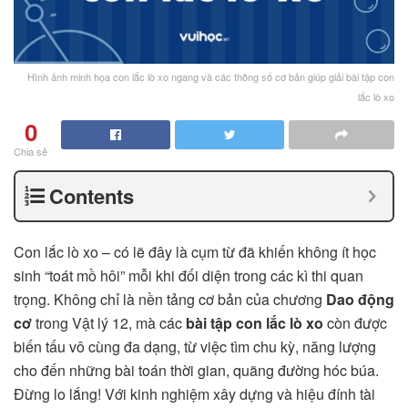
Hình ảnh minh họa con lắc lò xo ngang và các thông số cơ bản giúp giải bài tập con
lắc lò xo
0
Chia sẻ
Contents
Con lắc lò xo – có lẽ đây là cụm từ đã khiến không ít học
sinh “toát mồ hôi” mỗi khi đối diện trong các kì thi quan
trọng. Không chỉ là nền tảng cơ bản của chương
Dao động
cơ
trong Vật lý 12, mà các
bài tập con lắc lò xo
còn được
biến tấu vô cùng đa dạng, từ việc tìm chu kỳ, năng lượng
cho đến những bài toán thời gian, quãng đường hóc búa.
Đừng lo lắng! Với kinh nghiệm xây dựng và hiệu đính tài