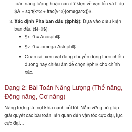
toàn năng lượng hoặc các dữ kiện về vận tốc và li độ:
$A = sqrt{x^2 + frac{v^2}{omega^2}}$.
Xác định Pha ban đầu ($phi$):
Dựa vào điều kiện
ban đầu ($t=0$):
$x_0 = Acosphi$
$v_0 = -omega Asinphi$
Quan sát xem vật đang chuyển động theo chiều
dương hay chiều âm để chọn $phi$ cho chính
xác.
Dạng 2: Bài Toán Năng Lượng (Thế năng,
Động năng, Cơ năng)
Năng lượng là một khía cạnh cốt lõi. Nắm vững nó giúp
giải quyết các bài toán liên quan đến vận tốc cực đại, lực
cực đại…