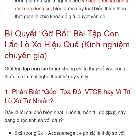
tương tự như khi ta nghiên cứu về
dao động tắt dần là
một dao động có
, hiểu được quy luật biến thiên theo
thời gian là chìa khóa để giải quyết vấn đề.
Bí Quyết “Gỡ Rối” Bài Tập Con
Lắc Lò Xo Hiệu Quả (Kinh nghiệm
chuyên gia)
Giải
bài tập con lắc lò xo
không chỉ là thay số vào công
thức, mà là một nghệ thuật tư duy vật lý.
1. Phân Biệt “Gốc” Tọa Độ: VTCB hay Vị Trí
Lò Xo Tự Nhiên?
Đây là lỗi sai phổ biến nhất. Luôn tự hỏi: “Li độ ($x$) này
đang được tính so với đâu?”.
$x$ (trong $x = Acos(omega t + phi)$) là li độ so với