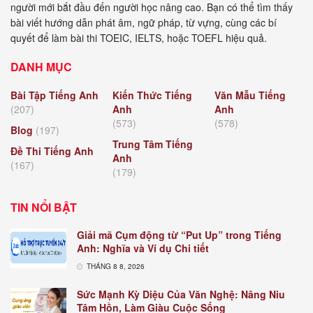
người mới bắt đầu đến người học nâng cao. Bạn có thể tìm thấy
bài viết hướng dẫn phát âm, ngữ pháp, từ vựng, cùng các bí
quyết để làm bài thi TOEIC, IELTS, hoặc TOEFL hiệu quả.
DANH MỤC
Bài Tập Tiếng Anh
Kiến Thức Tiếng
Văn Mẫu Tiếng
(207)
Anh
Anh
(573)
(578)
Blog
(197)
Trung Tâm Tiếng
Đề Thi Tiếng Anh
Anh
(167)
(179)
TIN NỔI BẬT
Giải mã Cụm động từ “Put Up” trong Tiếng
Anh: Nghĩa và Ví dụ Chi tiết
THÁNG 8 8, 2026
Sức Mạnh Kỳ Diệu Của Văn Nghệ: Nâng Niu
Tâm Hồn, Làm Giàu Cuộc Sống