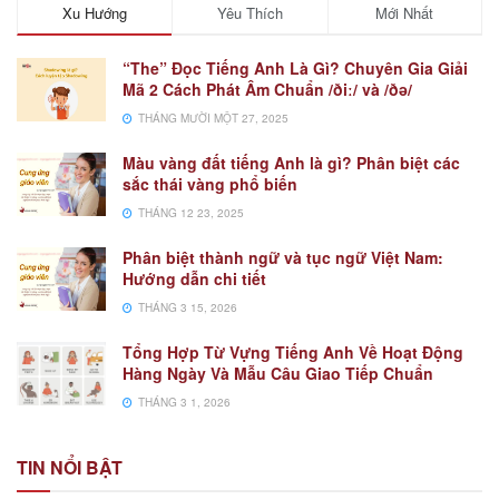
Xu Hướng
Yêu Thích
Mới Nhất
“The” Đọc Tiếng Anh Là Gì? Chuyên Gia Giải
Mã 2 Cách Phát Âm Chuẩn /ðiː/ và /ðə/
THÁNG MƯỜI MỘT 27, 2025
Màu vàng đất tiếng Anh là gì? Phân biệt các
sắc thái vàng phổ biến
THÁNG 12 23, 2025
Phân biệt thành ngữ và tục ngữ Việt Nam:
Hướng dẫn chi tiết
THÁNG 3 15, 2026
Tổng Hợp Từ Vựng Tiếng Anh Về Hoạt Động
Hàng Ngày Và Mẫu Câu Giao Tiếp Chuẩn
THÁNG 3 1, 2026
TIN NỔI BẬT