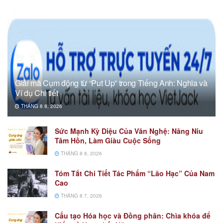
Giải mã Cụm động từ “Put Up” trong Tiếng Anh: Nghĩa và
Ví dụ Chi tiết
THÁNG 8 8, 2026
Sức Mạnh Kỳ Diệu Của Văn Nghệ: Nâng Niu
Tâm Hồn, Làm Giàu Cuộc Sống
THÁNG 8 8, 2026
Tóm Tắt Chi Tiết Tác Phẩm “Lão Hạc” Của Nam
Cao
THÁNG 8 7, 2026
Cấu tạo Hóa học và Đồng phân: Chìa khóa để