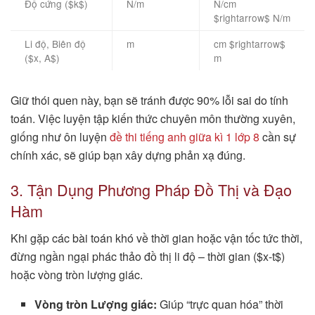
Độ cứng ($k$)
N/m
N/cm
$rightarrow$ N/m
Li độ, Biên độ
m
cm $rightarrow$
($x, A$)
m
Giữ thói quen này, bạn sẽ tránh được 90% lỗi sai do tính
toán. Việc luyện tập kiến thức chuyên môn thường xuyên,
giống như ôn luyện
đề thi tiếng anh giữa kì 1 lớp 8
cần sự
chính xác, sẽ giúp bạn xây dựng phản xạ đúng.
3. Tận Dụng Phương Pháp Đồ Thị và Đạo
Hàm
Khi gặp các bài toán khó về thời gian hoặc vận tốc tức thời,
đừng ngần ngại phác thảo đồ thị li độ – thời gian ($x-t$)
hoặc vòng tròn lượng giác.
Vòng tròn Lượng giác:
Giúp “trực quan hóa” thời