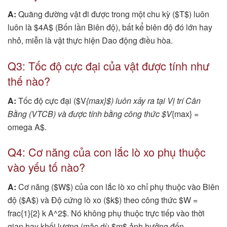
A:
Quãng đường vật đi được trong một chu kỳ ($T$) luôn
luôn là $4A$ (Bốn lần Biên độ), bất kể biên độ đó lớn hay
nhỏ, miễn là vật thực hiện Dao động điều hòa.
Q3: Tốc độ cực đại của vật được tính như
thế nào?
A:
Tốc độ cực đại ($V
{max}$) luôn xảy ra tại Vị trí Cân
Bằng (VTCB) và được tính bằng công thức $V
{max} =
omega A$.
Q4: Cơ năng của con lắc lò xo phụ thuộc
vào yếu tố nào?
A:
Cơ năng ($W$) của con lắc lò xo chỉ phụ thuộc vào Biên
độ ($A$) và Độ cứng lò xo ($k$) theo công thức $W =
frac{1}{2} k A^2$. Nó không phụ thuộc trực tiếp vào thời
gian hay khối lượng (mặc dù $m$ ảnh hưởng đến