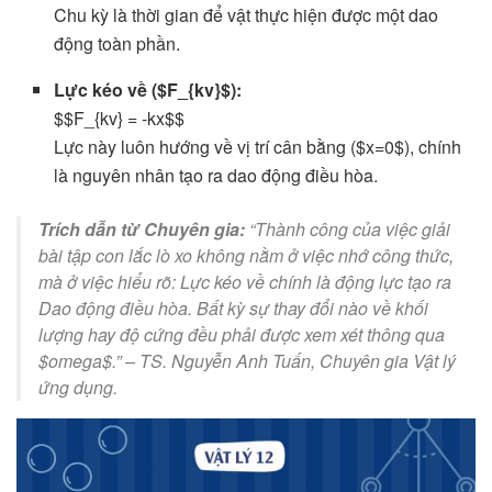
Chu kỳ là thời gian để vật thực hiện được một dao
động toàn phần.
Lực kéo về ($F_{kv}$):
$$F_{kv} = -kx$$
Lực này luôn hướng về vị trí cân bằng ($x=0$), chính
là nguyên nhân tạo ra dao động điều hòa.
Trích dẫn từ Chuyên gia:
“Thành công của việc giải
bài tập con lắc lò xo không nằm ở việc nhớ công thức,
mà ở việc hiểu rõ: Lực kéo về chính là động lực tạo ra
Dao động điều hòa. Bất kỳ sự thay đổi nào về khối
lượng hay độ cứng đều phải được xem xét thông qua
$omega$.” –
TS. Nguyễn Anh Tuấn, Chuyên gia Vật lý
ứng dụng.