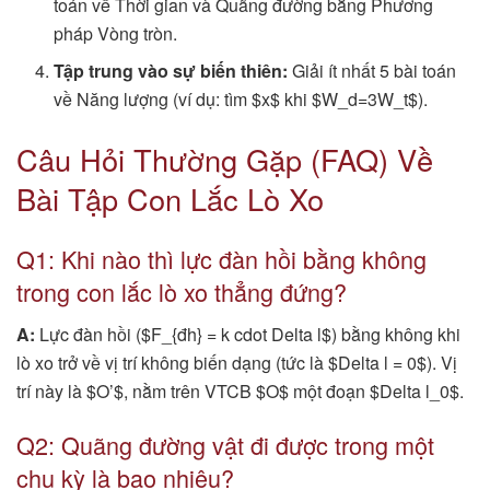
toán về Thời gian và Quãng đường bằng Phương
pháp Vòng tròn.
Tập trung vào sự biến thiên:
Giải ít nhất 5 bài toán
về Năng lượng (ví dụ: tìm $x$ khi $W_d=3W_t$).
Câu Hỏi Thường Gặp (FAQ) Về
Bài Tập Con Lắc Lò Xo
Q1: Khi nào thì lực đàn hồi bằng không
trong con lắc lò xo thẳng đứng?
A:
Lực đàn hồi ($F_{đh} = k cdot Delta l$) bằng không khi
lò xo trở về vị trí không biến dạng (tức là $Delta l = 0$). Vị
trí này là $O’$, nằm trên VTCB $O$ một đoạn $Delta l_0$.
Q2: Quãng đường vật đi được trong một
chu kỳ là bao nhiêu?