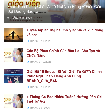
Khám Phá Địa Lý Châu Á: Từ Núi Non Hùng Vĩ Đến Các
Đại Dương Bao La
THÁNG 8 10, 2026
Tuyển tập những bài thơ ý nghĩa và xúc động
về cha
THÁNG 8 10, 2026
Các Bộ Phận Chính Của Bàn Là: Cấu Tạo và
Chức Năng
THÁNG 8 10, 2026
Giải Mã “Bilingual Đi Với Giới Từ Gì?”: Chinh
Phục Ngữ Pháp Tiếng Anh Cùng
BRAND_CUA_BAN
THÁNG 8 10, 2026
1 Tháng Có Bao Nhiêu Tuần? Hướng Dẫn Chi
Tiết Từ A-Z
THÁNG 8 9, 2026