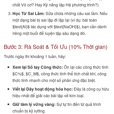
chất Vô cơ? Hay Kỹ năng lập Hệ phương trình?).
Học Từ Sai Lầm:
Sửa chữa những câu sai lầm. Nếu
một dạng bài bị sai lặp đi lặp lại (ví dụ: bài toán
$text{Al}$ tác dụng với $text{NaOH}$), bạn cần dành
riêng một buổi để luyện tập sâu dạng đó.
Bước 3: Rà Soát & Tối Ưu (10% Thời gian)
Trước ngày thi khoảng 1 tuần, hãy:
Xem lại Sổ tay Công thức:
Ôn lại các công thức tính
$C%$, $C_M$, công thức tính thể tích chất khí, công
thức tính nhanh cho một số phản ứng đặc biệt.
Viết lại Dãy hoạt động hóa học:
Đây là công cụ hữu
hiệu nhất để giải các bài tập về kim loại.
Giữ tâm lý vững vàng:
Sự tự tin đến từ quá trình
chuẩn bị kỹ lưỡng.