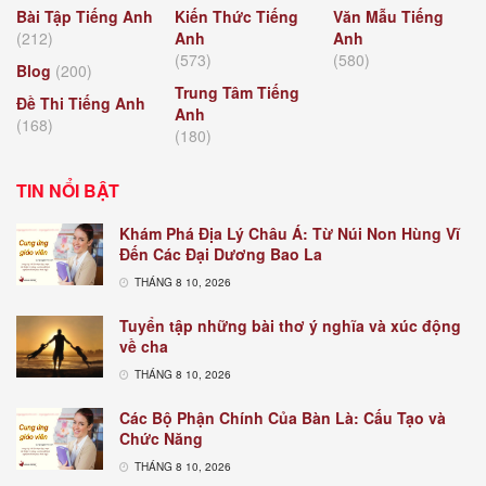
Bài Tập Tiếng Anh
Kiến Thức Tiếng
Văn Mẫu Tiếng
(212)
Anh
Anh
(573)
(580)
Blog
(200)
Trung Tâm Tiếng
Đề Thi Tiếng Anh
Anh
(168)
(180)
TIN NỔI BẬT
Khám Phá Địa Lý Châu Á: Từ Núi Non Hùng Vĩ
Đến Các Đại Dương Bao La
THÁNG 8 10, 2026
Tuyển tập những bài thơ ý nghĩa và xúc động
về cha
THÁNG 8 10, 2026
Các Bộ Phận Chính Của Bàn Là: Cấu Tạo và
Chức Năng
THÁNG 8 10, 2026