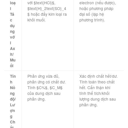
với $text{HCl}$,
electron (nếu được),
loạ
$text{H}_2text{SO}_4
hoặc phương pháp
i
$ hoặc đẩy kim loại ra
đại số (lập hệ
Tá
khỏi muối.
phương trình).
c
dụ
ng
vớ
i
Ax
it/
Mu
ối
Phản ứng vừa đủ,
Xác định chất hết/dư.
Tín
phản ứng có chất dư.
Tính toán theo chất
h
Tính $C%$, $C_M$
hết. Cẩn thận khi
Nồ
của dung dịch sau
tính thể tích/khối
ng
phản ứng.
lượng dung dịch sau
độ/
phản ứng.
Lư
ợn
g
Ch
ất