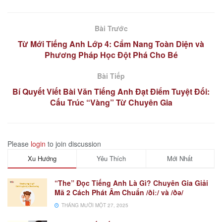
Bài Trước
Từ Mới Tiếng Anh Lớp 4: Cẩm Nang Toàn Diện và
Phương Pháp Học Đột Phá Cho Bé
Bài Tiếp
Bí Quyết Viết Bài Văn Tiếng Anh Đạt Điểm Tuyệt Đối:
Cấu Trúc “Vàng” Từ Chuyên Gia
Please
login
to join discussion
Xu Hướng
Yêu Thích
Mới Nhất
“The” Đọc Tiếng Anh Là Gì? Chuyên Gia Giải
Mã 2 Cách Phát Âm Chuẩn /ðiː/ và /ðə/
THÁNG MƯỜI MỘT 27, 2025