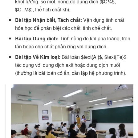
khối lượng, số mol, nồng độ dung dịch ($C%$,
$C_M$), thể tích chất khí.
Bài tập Nhận biết, Tách chất:
Vận dụng tính chất
hóa học để phân biệt các chất, tinh chế chất.
Bài tập Dung dịch:
Tính nồng độ khi pha loãng, trộn
lẫn hoặc cho chất phản ứng với dung dịch.
Bài tập Về Kim loại:
Bài toán $text{Al}$, $text{Fe}$
tác dụng với dung dịch axit hoặc dung dịch muối
(thường là bài toán có ẩn, cần lập hệ phương trình).