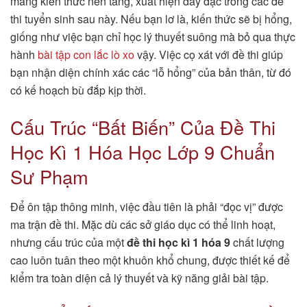
mảng kiến thức nền tảng, xuất hiện dày đặc trong các đề
thi tuyển sinh sau này. Nếu bạn lơ là, kiến thức sẽ bị hổng,
giống như việc bạn chỉ học lý thuyết suông mà bỏ qua thực
hành
bài tập con lắc lò xo
vậy. Việc cọ xát với đề thi giúp
bạn nhận diện chính xác các “lỗ hổng” của bản thân, từ đó
có kế hoạch bù đắp kịp thời.
Cấu Trúc “Bất Biến” Của Đề Thi
Học Kì 1 Hóa Học Lớp 9 Chuẩn
Sư Phạm
Để ôn tập thông minh, việc đầu tiên là phải “đọc vị” được
ma trận đề thi. Mặc dù các sở giáo dục có thể linh hoạt,
nhưng cấu trúc của một
đề thi học kì 1 hóa 9
chất lượng
cao luôn tuân theo một khuôn khổ chung, được thiết kế để
kiểm tra toàn diện cả lý thuyết và kỹ năng giải bài tập.