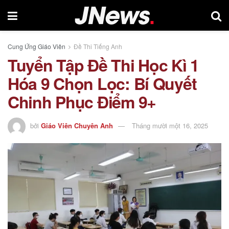
Cung Ứng Giáo Viên
Đề Thi Tiếng Anh
Tuyển Tập Đề Thi Học Kì 1
Hóa 9 Chọn Lọc: Bí Quyết
Chinh Phục Điểm 9+
bởi
Giáo Viên Chuyên Anh
Tháng mười một 16, 2025