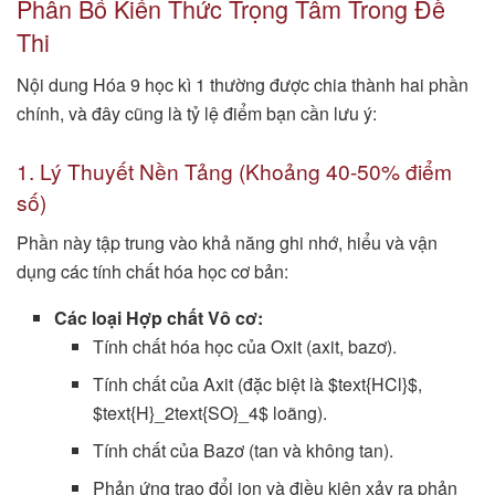
Phân Bổ Kiến Thức Trọng Tâm Trong Đề
Thi
Nội dung Hóa 9 học kì 1 thường được chia thành hai phần
chính, và đây cũng là tỷ lệ điểm bạn cần lưu ý:
1. Lý Thuyết Nền Tảng (Khoảng 40-50% điểm
số)
Phần này tập trung vào khả năng ghi nhớ, hiểu và vận
dụng các tính chất hóa học cơ bản:
Các loại Hợp chất Vô cơ:
Tính chất hóa học của Oxit (axit, bazơ).
Tính chất của Axit (đặc biệt là $text{HCl}$,
$text{H}_2text{SO}_4$ loãng).
Tính chất của Bazơ (tan và không tan).
Phản ứng trao đổi ion và điều kiện xảy ra phản