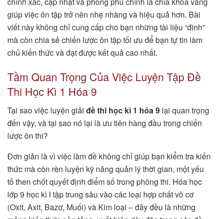
chính xác, cập nhật và phong phú chính là chìa khóa vàng
giúp việc ôn tập trở nên nhẹ nhàng và hiệu quả hơn. Bài
viết này không chỉ cung cấp cho bạn những tài liệu “đinh”
mà còn chia sẻ chiến lược ôn tập tối ưu để bạn tự tin làm
chủ kiến thức và đạt được kết quả cao nhất.
Tầm Quan Trọng Của Việc Luyện Tập Đề
Thi Học Kì 1 Hóa 9
Tại sao việc luyện giải
đề thi học kì 1 hóa 9
lại quan trọng
đến vậy, và tại sao nó lại là ưu tiên hàng đầu trong chiến
lược ôn thi?
Đơn giản là vì việc làm đề không chỉ giúp bạn kiểm tra kiến
thức mà còn rèn luyện kỹ năng quản lý thời gian, một yếu
tố then chốt quyết định điểm số trong phòng thi. Hóa học
lớp 9 học kì I tập trung sâu vào các loại hợp chất vô cơ
(Oxit, Axit, Bazơ, Muối) và Kim loại – đây đều là những