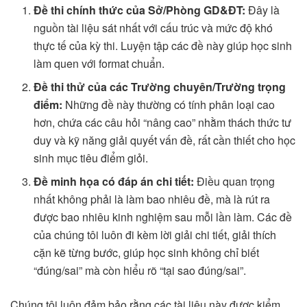
Đề thi chính thức của Sở/Phòng GD&ĐT:
Đây là
nguồn tài liệu sát nhất với cấu trúc và mức độ khó
thực tế của kỳ thi. Luyện tập các đề này giúp học sinh
làm quen với format chuẩn.
Đề thi thử của các Trường chuyên/Trường trọng
điểm:
Những đề này thường có tính phân loại cao
hơn, chứa các câu hỏi “nâng cao” nhằm thách thức tư
duy và kỹ năng giải quyết vấn đề, rất cần thiết cho học
sinh mục tiêu điểm giỏi.
Đề minh họa có đáp án chi tiết:
Điều quan trọng
nhất không phải là làm bao nhiêu đề, mà là rút ra
được bao nhiêu kinh nghiệm sau mỗi lần làm. Các đề
của chúng tôi luôn đi kèm lời giải chi tiết, giải thích
cặn kẽ từng bước, giúp học sinh không chỉ biết
“đúng/sai” mà còn hiểu rõ “tại sao đúng/sai”.
Chúng tôi luôn đảm bảo rằng các tài liệu này được kiểm