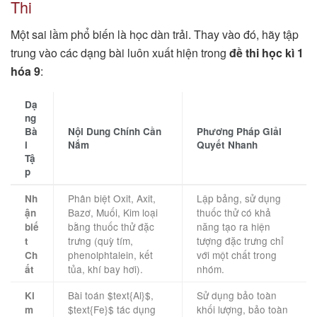
Thi
Một sai lầm phổ biến là học dàn trải. Thay vào đó, hãy tập
trung vào các dạng bài luôn xuất hiện trong
đề thi học kì 1
hóa 9
:
Dạ
ng
Bà
Nội Dung Chính Cần
Phương Pháp Giải
i
Nắm
Quyết Nhanh
Tậ
p
Phân biệt Oxit, Axit,
Lập bảng, sử dụng
Nh
Bazơ, Muối, Kim loại
thuốc thử có khả
ận
bằng thuốc thử đặc
năng tạo ra hiện
biế
trưng (quỳ tím,
tượng đặc trưng chỉ
t
phenolphtalein, kết
với một chất trong
Ch
tủa, khí bay hơi).
nhóm.
ất
Bài toán $text{Al}$,
Sử dụng bảo toàn
Ki
$text{Fe}$ tác dụng
khối lượng, bảo toàn
m