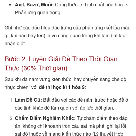
Axit, Bazơ, Muối:
Công thức -> Tính chất hóa học ->
Phản ứng quan trọng.
Ghi nhớ các dấu hiệu đặc trưng của phản ứng (kết tủa màu
gì, khí nào bay lên) là vô cùng quan trọng khi làm bài tập
nhận biết.
Bước 2: Luyện Giải Đề Theo Thời Gian
Thực (60% Thời gian)
Sau khi đã nắm vững kiến thức, hãy chuyển sang chế độ
“thực chiến” với
đề thi học kì 1 hóa 9
:
Làm Đề Cũ:
Bắt đầu với các đề năm trước hoặc đề ở
các tỉnh khác để làm quen với áp lực thời gian.
Chấm Điểm Nghiêm Khắc:
Tự chấm điểm theo đáp
án, không chỉ khoanh tròn câu sai mà phải ghi lại lỗi
sai đó thuộc về mảng kiến thức nào (Lý thuyết Hợp