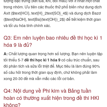
tượng đặc trưng (kết tủa, khí, đổi màu) với
ít nhất một
chất
trong nhóm. Ưu tiên các thuốc thử phổ biến như dung dịch
Axit ($text{HCl}, text{H}_2text{SO}_4$) và dung dịch Bazơ
($text{NaOH}, text{Ba}(text{OH})_2$) để tiết kiệm thời gian
và tối ưu hóa tính chính xác.
Q3: Em nên luyện bao nhiêu đề thi học kì 1
hóa 9 là đủ?
A:
Chất lượng quan trọng hơn số lượng. Bạn nên luyện tập
tối thiểu 5-7
đề thi học kì 1 hóa 9
có cấu trúc chuẩn, sau
đó phân tích và sửa lỗi triệt để. Mục tiêu là làm đúng 90%
số câu hỏi trong thời gian quy định, chứ không phải làm
xong 20-30 đề mà vẫn mắc các lỗi cơ bản.
Q4: Nội dung về Phi kim và Bảng tuần
hoàn có thường xuất hiện trong đề thi HKI
không?