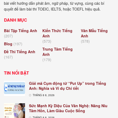
bài viết hướng dẫn phát âm, ngữ pháp, từ vựng, cùng các bí
quyết để làm bài thi TOEIC, IELTS, hoặc TOEFL hiệu quả.
DANH MỤC
Bài Tập Tiếng Anh
Kiến Thức Tiếng
Văn Mẫu Tiếng
(207)
Anh
Anh
(573)
(578)
Blog
(197)
Trung Tâm Tiếng
Đề Thi Tiếng Anh
Anh
(167)
(179)
TIN NỔI BẬT
Giải mã Cụm động từ “Put Up” trong Tiếng
Anh: Nghĩa và Ví dụ Chi tiết
THÁNG 8 8, 2026
Sức Mạnh Kỳ Diệu Của Văn Nghệ: Nâng Niu
Tâm Hồn, Làm Giàu Cuộc Sống
THÁNG 8 8, 2026