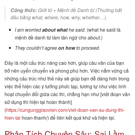
Công thức:
Giới từ + Mệnh đề Danh từ (Thường bắt
đầu bằng
what, where, how, why, whether…
).
I am worried
about what
he said.
(what he said là
mệnh đề danh từ làm tân ngữ cho
about
.)
They couldn’t agree
on how
to proceed.
Đây là một cấu trúc nâng cao hơn, giúp câu văn của bạn
trở nên uyển chuyển và phong phú hơn. Việc nắm vững cả
những cấu trúc như thế này sẽ giúp bạn dễ dàng hơn trong
việc thể hiện các ý tưởng phức tạp, tương tự như việc linh
hoạt chuyển đổi giữa các thì, chẳng hạn như [viết đoạn văn
sử dụng thì hiện tại hoàn thành]
(
https://cungunggiaovien.com/viet-doan-van-su-dung-thi-
hien-tai
hoan-thanh/) để liên kết quá khứ và hiện tại.
Phân Tích Chuyên Sâu: Sai Lầm