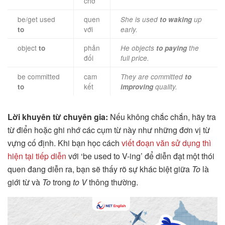
chờ
be/get used
quen
She is used
to waking
up
với
to
early.
object
phản
to
He objects
to paying
the
đối
full price.
be committed
cam
They are committed
to
kết
to
improving
quality.
Lời khuyên từ chuyên gia:
Nếu không chắc chắn, hãy tra
từ điển hoặc ghi nhớ các cụm từ này như những đơn vị từ
vựng cố định. Khi bạn học cách
viết đoạn văn sử dụng thì
hiện tại tiếp diễn
với ‘be used to V-ing’ để diễn đạt một thói
quen đang diễn ra, bạn sẽ thấy rõ sự khác biệt giữa
To
là
giới từ và
To
trong
to V
thông thường.