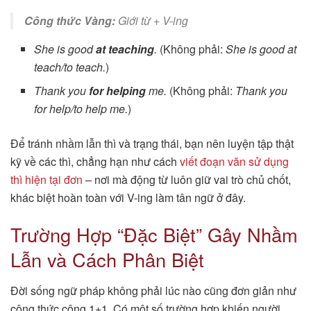
Công thức Vàng:
Giới từ + V-ing
She is good
at teaching
.
(Không phải:
She is good at
teach/to teach.
)
Thank you
for helping
me.
(Không phải:
Thank you
for help/to help me.
)
Để tránh nhầm lẫn thì và trạng thái, bạn nên luyện tập thật
kỹ về các thì, chẳng hạn như cách
viết đoạn văn sử dụng
thì hiện tại đơn
– nơi mà động từ luôn giữ vai trò chủ chốt,
khác biệt hoàn toàn với V-ing làm tân ngữ ở đây.
Trường Hợp “Đặc Biệt” Gây Nhầm
Lẫn và Cách Phân Biệt
Đời sống ngữ pháp không phải lúc nào cũng đơn giản như
công thức cộng 1+1. Có một số trường hợp khiến người