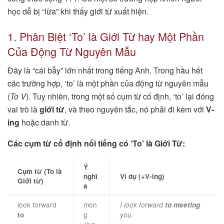
học dễ bị “lừa” khi thấy giới từ xuất hiện.
1. Phân Biệt ‘To’ là Giới Từ hay Một Phần
Của Động Từ Nguyên Mẫu
Đây là “cái bẫy” lớn nhất trong tiếng Anh. Trong hầu hết
các trường hợp, ‘to’ là một phần của động từ nguyên mẫu
(
To V
). Tuy nhiên, trong một số cụm từ cố định, ‘to’ lại đóng
vai trò là
giới từ
, và theo nguyên tắc, nó phải đi kèm với
V-
ing
hoặc danh từ.
Các cụm từ cố định nổi tiếng có ‘To’ là Giới Từ:
Ý
Cụm từ (To là
nghĩ
Ví dụ (+V-ing)
Giới từ)
a
look forward
mon
I look forward
to meeting
g
to
you.