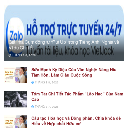
Giải mã Cụm động từ “Put Up” trong Tiếng Anh: Nghĩa và
Ví dụ Chi tiết
THÁNG 8 8, 2026
Sức Mạnh Kỳ Diệu Của Văn Nghệ: Nâng Niu
Tâm Hồn, Làm Giàu Cuộc Sống
THÁNG 8 8, 2026
Tóm Tắt Chi Tiết Tác Phẩm “Lão Hạc” Của Nam
Cao
THÁNG 8 7, 2026
Cấu tạo Hóa học và Đồng phân: Chìa khóa để
Hiểu về Hợp chất Hữu cơ