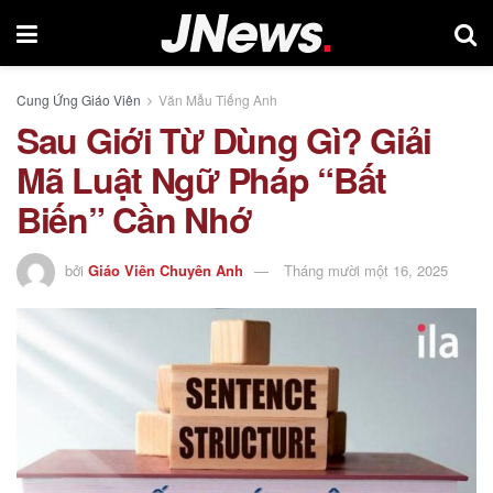
Cung Ứng Giáo Viên
Văn Mẫu Tiếng Anh
Sau Giới Từ Dùng Gì? Giải
Mã Luật Ngữ Pháp “Bất
Biến” Cần Nhớ
bởi
Giáo Viên Chuyên Anh
Tháng mười một 16, 2025