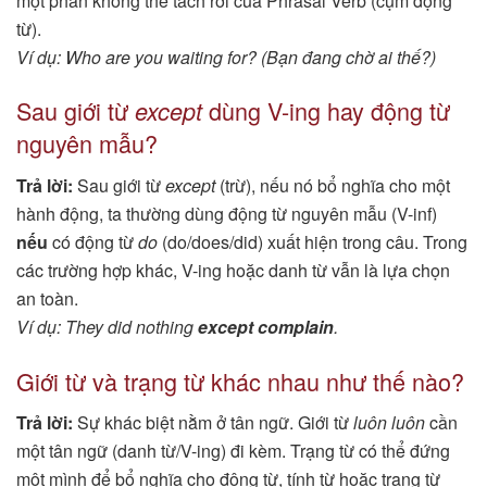
một phần không thể tách rời của Phrasal Verb (cụm động
từ).
Ví dụ: Who are you waiting for? (Bạn đang chờ ai thế?)
Sau giới từ
dùng V-ing hay động từ
except
nguyên mẫu?
Trả lời:
Sau giới từ
except
(trừ), nếu nó bổ nghĩa cho một
hành động, ta thường dùng động từ nguyên mẫu (V-inf)
nếu
có động từ
do
(do/does/did) xuất hiện trong câu. Trong
các trường hợp khác, V-ing hoặc danh từ vẫn là lựa chọn
an toàn.
Ví dụ: They did nothing
except complain
.
Giới từ và trạng từ khác nhau như thế nào?
Trả lời:
Sự khác biệt nằm ở tân ngữ. Giới từ
luôn luôn
cần
một tân ngữ (danh từ/V-ing) đi kèm. Trạng từ có thể đứng
một mình để bổ nghĩa cho động từ, tính từ hoặc trạng từ