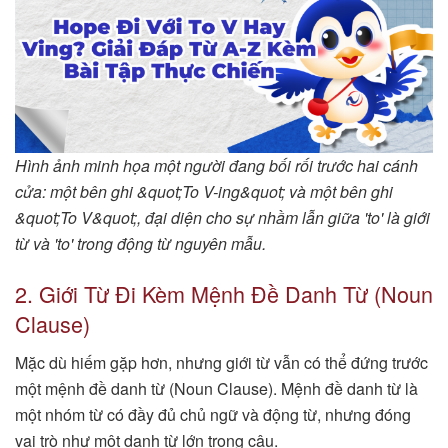
Hình ảnh minh họa một người đang bối rối trước hai cánh
cửa: một bên ghi &quot;To V-ing&quot; và một bên ghi
&quot;To V&quot;, đại diện cho sự nhầm lẫn giữa 'to' là giới
từ và 'to' trong động từ nguyên mẫu.
2. Giới Từ Đi Kèm Mệnh Đề Danh Từ (Noun
Clause)
Mặc dù hiếm gặp hơn, nhưng giới từ vẫn có thể đứng trước
một mệnh đề danh từ (Noun Clause). Mệnh đề danh từ là
một nhóm từ có đầy đủ chủ ngữ và động từ, nhưng đóng
vai trò như một danh từ lớn trong câu.