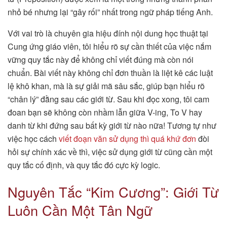
nhỏ bé nhưng lại “gây rối” nhất trong ngữ pháp tiếng Anh.
Với vai trò là chuyên gia hiệu đính nội dung học thuật tại
Cung ứng giáo viên, tôi hiểu rõ sự cần thiết của việc nắm
vững quy tắc này để không chỉ viết đúng mà còn nói
chuẩn. Bài viết này không chỉ đơn thuần là liệt kê các luật
lệ khô khan, mà là sự giải mã sâu sắc, giúp bạn hiểu rõ
“chân lý” đằng sau các giới từ. Sau khi đọc xong, tôi cam
đoan bạn sẽ không còn nhầm lẫn giữa V-ing, To V hay
danh từ khi đứng sau bất kỳ giới từ nào nữa! Tương tự như
việc học cách
viết đoạn văn sử dụng thì quá khứ đơn
đòi
hỏi sự chính xác về thì, việc sử dụng giới từ cũng cần một
quy tắc cố định, và quy tắc đó cực kỳ logic.
Nguyên Tắc “Kim Cương”: Giới Từ
Luôn Cần Một Tân Ngữ