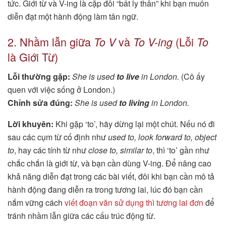
tức. Giới từ và V-ing là cặp đôi “bất ly thân” khi bạn muốn
diễn đạt một hành động làm tân ngữ.
2. Nhầm lẫn giữa
và
(Lỗi
To V
To V-ing
To
là Giới Từ)
Lỗi thường gặp:
She is used
to live
in London.
(Cô ấy
quen với việc sống ở London.)
Chỉnh sửa đúng:
She is used
to living
in London.
Lời khuyên:
Khi gặp ‘to’, hãy dừng lại một chút. Nếu nó đi
sau các cụm từ cố định như
used to, look forward to, object
to
, hay các tính từ như
close to, similar to
, thì ‘to’ gần như
chắc chắn là giới từ, và bạn cần dùng V-ing. Để nâng cao
khả năng diễn đạt trong các bài viết, đôi khi bạn cần mô tả
hành động đang diễn ra trong tương lai, lúc đó bạn cần
nắm vững cách
viết đoạn văn sử dụng thì tương lai đơn
để
tránh nhầm lẫn giữa các cấu trúc động từ.