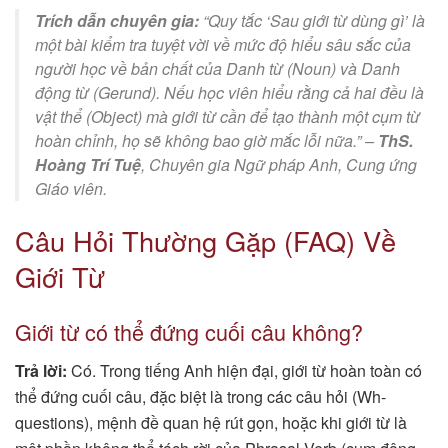
Trích dẫn chuyên gia:
“Quy tắc ‘Sau giới từ dùng gì’ là
một bài kiểm tra tuyệt vời về mức độ hiểu sâu sắc của
người học về bản chất của Danh từ (Noun) và Danh
động từ (Gerund). Nếu học viên hiểu rằng cả hai đều là
vật thể (Object) mà giới từ cần để tạo thành một cụm từ
hoàn chỉnh, họ sẽ không bao giờ mắc lỗi nữa.” –
ThS.
Hoàng Trí Tuệ
,
Chuyên gia Ngữ pháp Anh, Cung ứng
Giáo viên
.
Câu Hỏi Thường Gặp (FAQ) Về
Giới Từ
Giới từ có thể đứng cuối câu không?
Trả lời:
Có. Trong tiếng Anh hiện đại, giới từ hoàn toàn có
thể đứng cuối câu, đặc biệt là trong các câu hỏi (Wh-
questions), mệnh đề quan hệ rút gọn, hoặc khi giới từ là