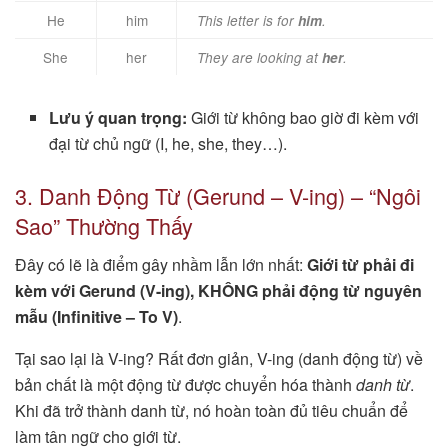
He
him
This letter is for
him
.
She
her
They are looking at
her
.
Lưu ý quan trọng:
Giới từ không bao giờ đi kèm với
đại từ chủ ngữ (I, he, she, they…).
3. Danh Động Từ (Gerund – V-ing) – “Ngôi
Sao” Thường Thấy
Đây có lẽ là điểm gây nhầm lẫn lớn nhất:
Giới từ phải đi
kèm với Gerund (V-ing), KHÔNG phải động từ nguyên
mẫu (Infinitive – To V)
.
Tại sao lại là V-ing? Rất đơn giản, V-ing (danh động từ) về
bản chất là một động từ được chuyển hóa thành
danh từ
.
Khi đã trở thành danh từ, nó hoàn toàn đủ tiêu chuẩn để
làm tân ngữ cho giới từ.