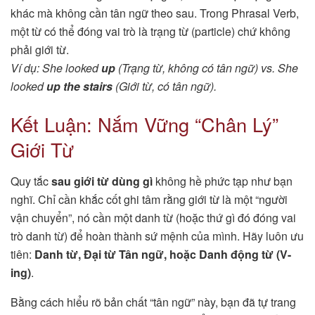
khác mà không cần tân ngữ theo sau. Trong Phrasal Verb,
một từ có thể đóng vai trò là trạng từ (particle) chứ không
phải giới từ.
Ví dụ: She looked
up
(Trạng từ, không có tân ngữ) vs. She
looked
up the stairs
(Giới từ, có tân ngữ).
Kết Luận: Nắm Vững “Chân Lý”
Giới Từ
Quy tắc
sau giới từ dùng gì
không hề phức tạp như bạn
nghĩ. Chỉ cần khắc cốt ghi tâm rằng giới từ là một “người
vận chuyển”, nó cần một danh từ (hoặc thứ gì đó đóng vai
trò danh từ) để hoàn thành sứ mệnh của mình. Hãy luôn ưu
tiên:
Danh từ, Đại từ Tân ngữ, hoặc Danh động từ (V-
ing)
.
Bằng cách hiểu rõ bản chất “tân ngữ” này, bạn đã tự trang