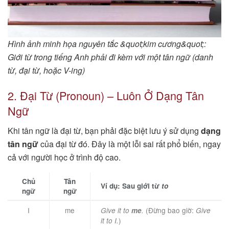
Hình ảnh minh họa nguyên tắc &quot;kim cương&quot;:
Giới từ trong tiếng Anh phải đi kèm với một tân ngữ (danh
từ, đại từ, hoặc V-ing)
2. Đại Từ (Pronoun) – Luôn Ở Dạng Tân
Ngữ
Khi tân ngữ là đại từ, bạn phải đặc biệt lưu ý sử dụng
dạng
tân ngữ
của đại từ đó. Đây là một lỗi sai rất phổ biến, ngay
cả với người học ở trình độ cao.
Chủ
Tân
Ví dụ: Sau giới từ
to
ngữ
ngữ
I
me
(Đừng bao giờ:
Give it to
me
.
Give
)
it to I.