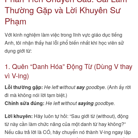
Thường Gặp và Lời Khuyên Sư
Phạm
Với kinh nghiệm làm việc trong lĩnh vực giáo dục tiếng
Anh, tôi nhận thấy hai lỗi phổ biến nhất khi học viên sử
dụng giới từ:
1. Quên “Danh Hóa” Động Từ (Dùng V thay
vì V-ing)
Lỗi thường gặp:
He left without
say
goodbye.
(Anh ấy rời
đi mà không nói lời tạm biệt.)
Chỉnh sửa đúng:
He left without
saying
goodbye.
Lời khuyên:
Hãy luôn tự hỏi: “Sau giới từ (without), động
từ này cần làm chức năng của một danh từ hay không?”
Nếu câu trả lời là CÓ, hãy chuyển nó thành V-ing ngay lập