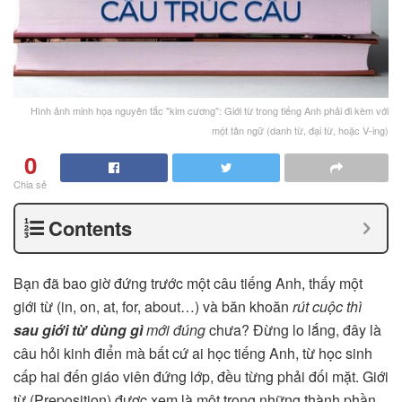
Hình ảnh minh họa nguyên tắc "kim cương": Giới từ trong tiếng Anh phải đi kèm với
một tân ngữ (danh từ, đại từ, hoặc V-ing)
0
Chia sẻ
Contents
Bạn đã bao giờ đứng trước một câu tiếng Anh, thấy một
giới từ (in, on, at, for, about…) và băn khoăn
rút cuộc thì
sau giới từ dùng gì
mới đúng
chưa? Đừng lo lắng, đây là
câu hỏi kinh điển mà bất cứ ai học tiếng Anh, từ học sinh
cấp hai đến giáo viên đứng lớp, đều từng phải đối mặt. Giới
từ (Preposition) được xem là một trong những thành phần