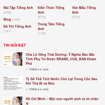
Bài Tập Tiếng Anh
Kiến Thức Tiếng
Văn Mẫu Tiếng
(209)
Anh
Anh
(573)
(579)
Blog
(198)
Trung Tâm Tiếng
Đề Thi Tiếng Anh
Anh
(167)
(179)
TIN NỔI BẬT
Cha Là Vầng Thái Dương: Ý Nghĩa Sâu Sắc
Tình Phụ Tử Được BRAND_CUA_BAN Khám
Phá
THÁNG 8 9, 2026
Tỷ Số Thể Tích Nước Còn Lại Trong Cốc Sau
Khi Thả Bi và Nón
THÁNG 8 8, 2026
Hồ Chí Minh – Một con người sinh ra từ chân
lý