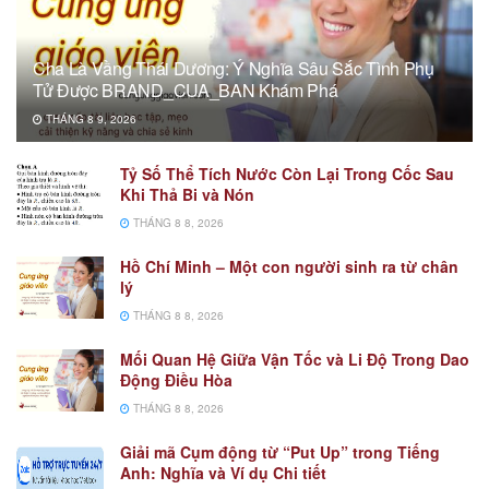
Cha Là Vầng Thái Dương: Ý Nghĩa Sâu Sắc Tình Phụ
Tử Được BRAND_CUA_BAN Khám Phá
THÁNG 8 9, 2026
Tỷ Số Thể Tích Nước Còn Lại Trong Cốc Sau
Khi Thả Bi và Nón
THÁNG 8 8, 2026
Hồ Chí Minh – Một con người sinh ra từ chân
lý
THÁNG 8 8, 2026
Mối Quan Hệ Giữa Vận Tốc và Li Độ Trong Dao
Động Điều Hòa
THÁNG 8 8, 2026
Giải mã Cụm động từ “Put Up” trong Tiếng
Anh: Nghĩa và Ví dụ Chi tiết