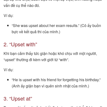
vấn đề cụ thể nào đó.
Ví dụ:
“She was upset about her exam results.” (Cô ấy buồn
bực về kết quả thi của mình.)
2. “Upset with”
Khi bạn cảm thấy tức giận hoặc khó chịu với một người,
“upset” thường đi kèm với giới từ “with”.
Ví dụ:
“He is upset with his friend for forgetting his birthday.”
(Anh ấy giận bạn vì quên sinh nhật của mình.)
3. “Upset at”