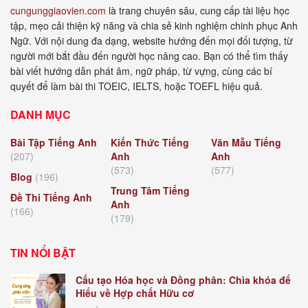
cungunggiaovien.com
là trang chuyên sâu, cung cấp tài liệu học
tập, mẹo cải thiện kỹ năng và chia sẻ kinh nghiệm chinh phục Anh
Ngữ. Với nội dung đa dạng, website hướng đến mọi đối tượng, từ
người mới bắt đầu đến người học nâng cao. Bạn có thể tìm thấy
bài viết hướng dẫn phát âm, ngữ pháp, từ vựng, cùng các bí
quyết để làm bài thi TOEIC, IELTS, hoặc TOEFL hiệu quả.
DANH MỤC
Bài Tập Tiếng Anh
Kiến Thức Tiếng
Văn Mẫu Tiếng
(207)
Anh
Anh
(573)
(577)
Blog
(196)
Trung Tâm Tiếng
Đề Thi Tiếng Anh
Anh
(166)
(179)
TIN NỔI BẬT
Cấu tạo Hóa học và Đồng phân: Chìa khóa để
Hiểu về Hợp chất Hữu cơ