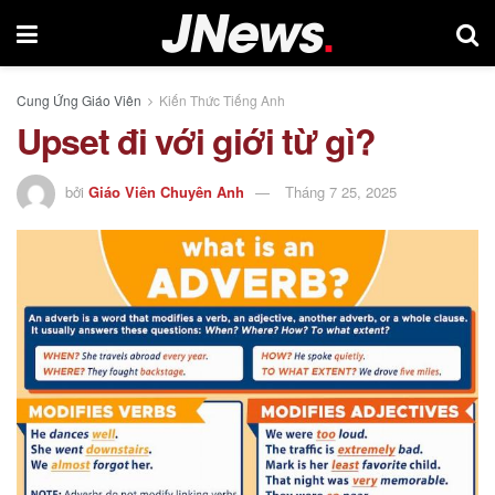
Cung Ứng Giáo Viên
Kiến Thức Tiếng Anh
Upset đi với giới từ gì?
bởi
Giáo Viên Chuyên Anh
Tháng 7 25, 2025