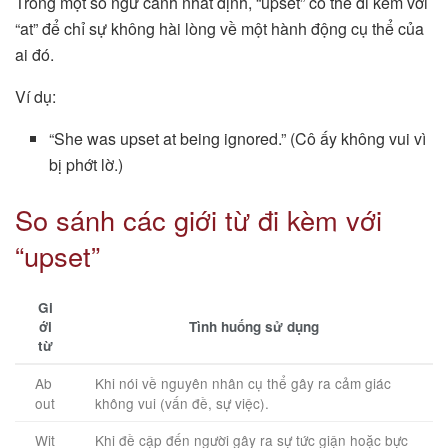
Trong một số ngữ cảnh nhất định, “upset” có thể đi kèm với
“at” để chỉ sự không hài lòng về một hành động cụ thể của
ai đó.
Ví dụ:
“She was upset at being ignored.” (Cô ấy không vui vì
bị phớt lờ.)
So sánh các giới từ đi kèm với
“upset”
Gi
ới
Tình huống sử dụng
từ
Ab
Khi nói về nguyên nhân cụ thể gây ra cảm giác
out
không vui (vấn đề, sự việc).
Wit
Khi đề cập đến người gây ra sự tức giận hoặc bực