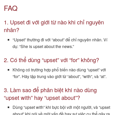
FAQ
1. Upset đi với giới từ nào khi chỉ nguyên
nhân?
“Upset” thường đi với “about” để chỉ nguyên nhân. Ví
dụ: “She is upset about the news.”
2. Có thể dùng “upset” với “for” không?
Không có trường hợp phổ biến nào dùng “upset” với
“for”. Hãy tập trung vào giới từ “about”, “with”, và “at”.
3. Làm sao để phân biệt khi nào dùng
“upset with” hay “upset about”?
Dùng “upset with” khi bực bội với một người, và “upset
about” khi nói về một vấn đề hay sự việc cụ thể gây ra