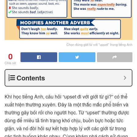
Chọn đúng giới từ với "upset" trong tiếng Anh
0
Chia sẻ
Contents
Khi học tiếng Anh, câu hỏi “upset đi với giới từ gì?” có thể
xuất hiện thường xuyên. Đây là một thắc mắc phổ biến và
thường gây bối rối cho người học. Từ “upset” thường được
dùng để miêu tả tình trạng khó chịu, buồn bực hoặc tức
giận, và nó đòi hỏi sự kết hợp hợp lý với các giới từ trong
các tình huống khác nhau. Cùng khám phá cách sử dụng