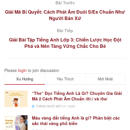
Bài Trước
Giải Mã Bí Quyết: Cách Phát Âm Đuôi S/Es Chuẩn Như
Người Bản Xứ
Bài Tiếp
Giải Bài Tập Tiếng Anh Lớp 3: Chiến Lược Học Đột
Phá và Nền Tảng Vững Chắc Cho Bé
Please
login
to join discussion
Xu Hướng
Yêu Thích
Mới Nhất
“The” Đọc Tiếng Anh Là Gì? Chuyên Gia Giải
Mã 2 Cách Phát Âm Chuẩn /ðiː/ và /ðə/
THÁNG MƯỜI MỘT 27, 2025
Màu vàng đất tiếng Anh là gì? Phân biệt các
sắc thái vàng phổ biến