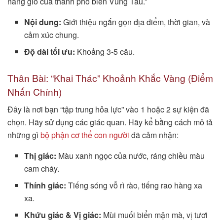
nắng gió của thành phố biển Vũng Tàu.”
Nội dung:
Giới thiệu ngắn gọn địa điểm, thời gian, và
cảm xúc chung.
Độ dài tối ưu:
Khoảng 3-5 câu.
Thân Bài: “Khai Thác” Khoảnh Khắc Vàng (Điểm
Nhấn Chính)
Đây là nơi bạn “tập trung hỏa lực” vào 1 hoặc 2 sự kiện đã
chọn. Hãy sử dụng các giác quan. Hãy kể bằng cách mô tả
những gì
bộ phận cơ thể con người
đã cảm nhận:
Thị giác:
Màu xanh ngọc của nước, ráng chiều màu
cam cháy.
Thính giác:
Tiếng sóng vỗ rì rào, tiếng rao hàng xa
xa.
Khứu giác & Vị giác:
Mùi muối biển mặn mà, vị tươi