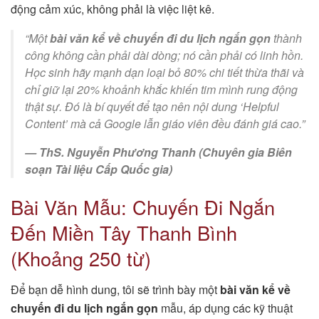
động cảm xúc, không phải là việc liệt kê.
“Một
bài văn kể về chuyến đi du lịch ngắn gọn
thành
công không cần phải dài dòng; nó cần phải có
linh hồn
.
Học sinh hãy mạnh dạn loại bỏ 80% chi tiết thừa thãi và
chỉ giữ lại 20% khoảnh khắc khiến tim mình rung động
thật sự. Đó là bí quyết để tạo nên nội dung ‘Helpful
Content’ mà cả Google lẫn giáo viên đều đánh giá cao.”
— ThS. Nguyễn Phương Thanh (Chuyên gia Biên
soạn Tài liệu Cấp Quốc gia)
Bài Văn Mẫu: Chuyến Đi Ngắn
Đến Miền Tây Thanh Bình
(Khoảng 250 từ)
Để bạn dễ hình dung, tôi sẽ trình bày một
bài văn kể về
chuyến đi du lịch ngắn gọn
mẫu, áp dụng các kỹ thuật