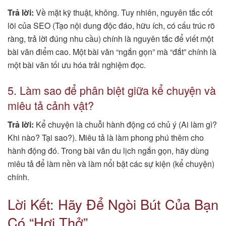
Trả lời:
Về mặt kỹ thuật, không. Tuy nhiên, nguyên tắc cốt
lõi của SEO (Tạo nội dung độc đáo, hữu ích, có cấu trúc rõ
ràng, trả lời đúng nhu cầu) chính là nguyên tắc để viết một
bài văn điểm cao. Một bài văn “ngắn gọn” mà “đắt” chính là
một bài văn tối ưu hóa trải nghiệm đọc.
5. Làm sao để phân biệt giữa kể chuyện và
miêu tả cảnh vật?
Trả lời:
Kể chuyện là chuỗi hành động có chủ ý (Ai làm gì?
Khi nào? Tại sao?). Miêu tả là làm phong phú thêm cho
hành động đó. Trong bài văn du lịch ngắn gọn, hãy dùng
miêu tả để làm nền và làm nổi bật các sự kiện (kể chuyện)
chính.
Lời Kết: Hãy Để Ngòi Bút Của Bạn
Có “Hơi Thở”