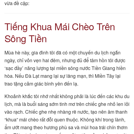
vừa đề cập:
Tiếng Khua Mái Chèo Trên
Sông Tiền
Mùa hè này, gia đình tôi đã có một chuyến du lịch ngắn
ngày, chỉ vỏn vẹn hai đêm, nhưng đủ để tâm hồn tôi được
‘sạc đầy’ năng lượng tại miền sông nước Tiền Giang hiền
hòa. Nếu Đà Lạt mang lại sự lãng mạn, thì Miền Tây lại
trao tặng cảm giác bình yên đến lạ.
Khoảnh khắc tôi nhớ nhất không phải là lúc đến các khu du
lịch, mà là buổi sáng sớm tinh mơ trên chiếc ghe nhỏ len lỏi
vào rạch. Chiếc ghe nhẹ nhàng rẽ nước, tạo nên âm thanh
“khua” mái chèo rất đỗi quen thuộc. Không khí trong lành,
ẩm ướt mang theo hương phù sa và mùi hoa trái chín thơm