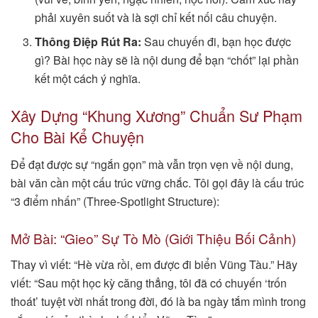
phải xuyên suốt và là sợi chỉ kết nối câu chuyện.
Thông Điệp Rút Ra:
Sau chuyến đi, bạn học được
gì? Bài học này sẽ là nội dung để bạn “chốt” lại phần
kết một cách ý nghĩa.
Xây Dựng “Khung Xương” Chuẩn Sư Phạm
Cho Bài Kể Chuyện
Để đạt được sự “ngắn gọn” mà vẫn trọn vẹn về nội dung,
bài văn cần một cấu trúc vững chắc. Tôi gọi đây là cấu trúc
“3 điểm nhấn” (Three-Spotlight Structure):
Mở Bài: “Gieo” Sự Tò Mò (Giới Thiệu Bối Cảnh)
Thay vì viết: “Hè vừa rồi, em được đi biển Vũng Tàu.” Hãy
viết: “Sau một học kỳ căng thẳng, tôi đã có chuyến ‘trốn
thoát’ tuyệt vời nhất trong đời, đó là ba ngày tắm mình trong