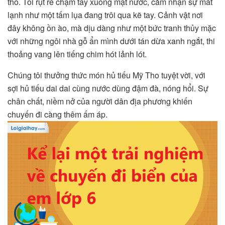
tho. Tôi rụt rè chạm tay xuống mặt nước, cảm nhận sự mát
lạnh như một tấm lụa đang trôi qua kẽ tay. Cảnh vật nơi
đây không ồn ào, mà dịu dàng như một bức tranh thủy mặc
với những ngôi nhà gỗ ẩn mình dưới tán dừa xanh ngắt, thi
thoảng vang lên tiếng chim hót lảnh lót.
Chúng tôi thưởng thức món hủ tiếu Mỹ Tho tuyệt vời, với
sợi hủ tiếu dai dai cùng nước dùng đậm đà, nóng hổi. Sự
chân chất, niềm nở của người dân địa phương khiến
chuyến đi càng thêm ấm áp.