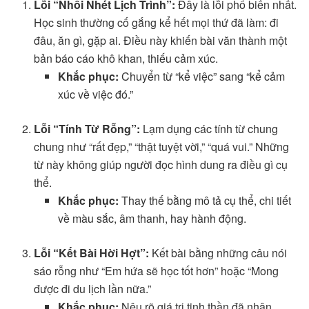
Lỗi “Nhồi Nhét Lịch Trình”:
Đây là lỗi phổ biến nhất.
Học sinh thường cố gắng kể hết mọi thứ đã làm: đi
đâu, ăn gì, gặp ai. Điều này khiến bài văn thành một
bản báo cáo khô khan, thiếu cảm xúc.
Khắc phục:
Chuyển từ “kể việc” sang “kể cảm
xúc về việc đó.”
Lỗi “Tính Từ Rỗng”:
Lạm dụng các tính từ chung
chung như “rất đẹp,” “thật tuyệt vời,” “quá vui.” Những
từ này không giúp người đọc hình dung ra điều gì cụ
thể.
Khắc phục:
Thay thế bằng mô tả cụ thể, chi tiết
về màu sắc, âm thanh, hay hành động.
Lỗi “Kết Bài Hời Hợt”:
Kết bài bằng những câu nói
sáo rỗng như “Em hứa sẽ học tốt hơn” hoặc “Mong
được đi du lịch lần nữa.”
Khắc phục:
Nêu rõ giá trị tinh thần đã nhận