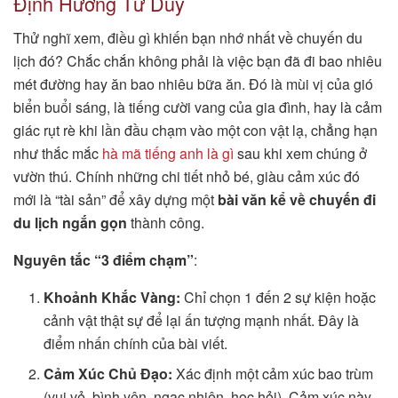
Định Hướng Tư Duy
Thử nghĩ xem, điều gì khiến bạn nhớ nhất về chuyến du
lịch đó? Chắc chắn không phải là việc bạn đã đi bao nhiêu
mét đường hay ăn bao nhiêu bữa ăn. Đó là mùi vị của gió
biển buổi sáng, là tiếng cười vang của gia đình, hay là cảm
giác rụt rè khi lần đầu chạm vào một con vật lạ, chẳng hạn
như thắc mắc
hà mã tiếng anh là gì
sau khi xem chúng ở
vườn thú. Chính những chi tiết nhỏ bé, giàu cảm xúc đó
mới là “tài sản” để xây dựng một
bài văn kể về chuyến đi
du lịch ngắn gọn
thành công.
Nguyên tắc “3 điểm chạm”
:
Khoảnh Khắc Vàng:
Chỉ chọn 1 đến 2 sự kiện hoặc
cảnh vật thật sự để lại ấn tượng mạnh nhất. Đây là
điểm nhấn chính của bài viết.
Cảm Xúc Chủ Đạo:
Xác định một cảm xúc bao trùm
(vui vẻ, bình yên, ngạc nhiên, học hỏi). Cảm xúc này