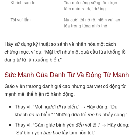
Khách sạn to
Tòa nhà sừng sững, ôm trọn
tầm nhìn ra đại dương
Tôi vui lắm
Nụ cười tôi nở rộ, niềm vui lan
tỏa trong từng nhịp thở
Hãy sử dụng kỹ thuật so sánh và nhân hóa một cách
chừng mực, ví dụ: “Mặt trời như một quả cầu lửa khổng lồ
đang từ từ lặn xuống biển.”
Sức Mạnh Của Danh Từ Và Động Từ Mạnh
Giáo viên thường đánh giá cao những bài viết có động từ
mạnh mẽ, thể hiện rõ hành động.
Thay vì: “Mọi người
đi
ra biển.” → Hãy dùng: “Du
khách
ùa
ra biển,” “Những đứa trẻ
reo hò
nhảy sóng.”
Thay vì: “Cảm giác bình yên
đến
với tôi.” → Hãy dùng:
“Sự bình yên
bao bọc
lấy tâm hồn tôi.”