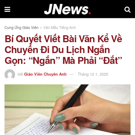
Cung Ứng Giáo Viên
Văn Mẫu Tiếng Anh
Bí Quyết Viết Bài Văn Kể Về
Chuyến Đi Du Lịch Ngắn
Gọn: “Ngắn” Mà Phải “Đắt”
bởi
Giáo Viên Chuyên Anh
Tháng 12 1, 2025