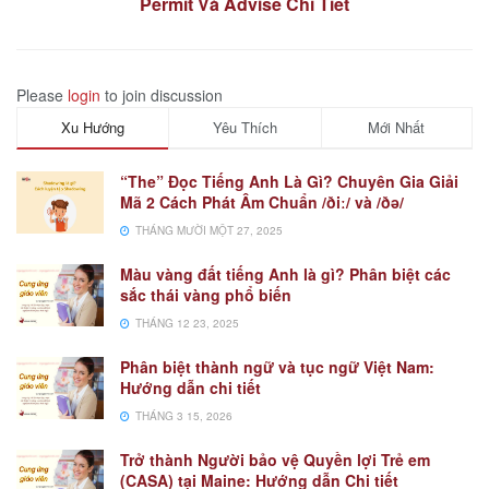
Permit Và Advise Chi Tiết
Please
login
to join discussion
Xu Hướng
Yêu Thích
Mới Nhất
“The” Đọc Tiếng Anh Là Gì? Chuyên Gia Giải
Mã 2 Cách Phát Âm Chuẩn /ðiː/ và /ðə/
THÁNG MƯỜI MỘT 27, 2025
Màu vàng đất tiếng Anh là gì? Phân biệt các
sắc thái vàng phổ biến
THÁNG 12 23, 2025
Phân biệt thành ngữ và tục ngữ Việt Nam:
Hướng dẫn chi tiết
THÁNG 3 15, 2026
Trở thành Người bảo vệ Quyền lợi Trẻ em
(CASA) tại Maine: Hướng dẫn Chi tiết