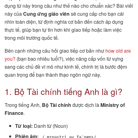
dụng từ này trong câu như thế nào cho chuẩn xác? Bài viết
này của
Cung ứng giáo viên
sẽ cung cấp cho bạn cái
nhìn toàn diện, từ định nghĩa cơ bản đến cách áp dụng
thực tế, giúp bạn tự tin hơn khi giao tiếp hoặc làm việc
trong môi trường quốc tế.
Bên cạnh những câu hỏi giao tiếp cơ bản như
how old are
you?
(bạn bao nhiêu tuổi?), việc nâng cấp vốn từ vựng
sang các chủ đề vĩ mô như kinh tế, chính trị là bước đệm
quan trọng để bạn thành thạo ngôn ngữ này.
1. Bộ Tài chính tiếng Anh là gì?
Trong tiếng Anh,
Bộ Tài chính
được dịch là
Ministry of
Finance
.
Từ loại:
Danh từ (Noun)
Phiên âm:
/ˌmɪnəstri əv fəˈnæns/