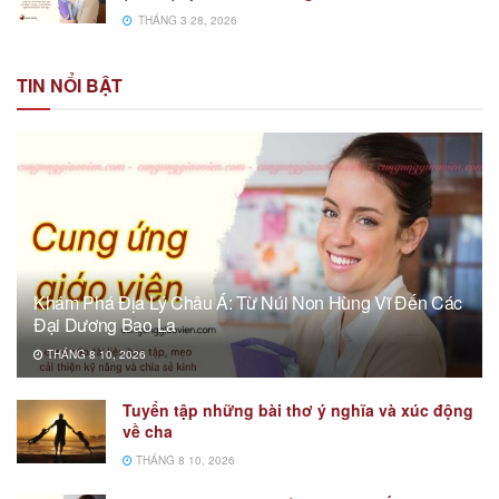
THÁNG 3 28, 2026
TIN NỔI BẬT
Khám Phá Địa Lý Châu Á: Từ Núi Non Hùng Vĩ Đến Các
Đại Dương Bao La
THÁNG 8 10, 2026
Tuyển tập những bài thơ ý nghĩa và xúc động
về cha
THÁNG 8 10, 2026