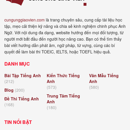
cungunggiaovien.com
là trang chuyên sâu, cung cấp tài liệu học
tập, mẹo cải thiện kỹ năng và chia sẻ kinh nghiệm chinh phục Anh
Ngữ. Với nội dung đa dạng, website hướng đến mọi đối tượng, từ
người mới bắt đầu đến người học nâng cao. Bạn có thể tìm thấy
bài viết hướng dẫn phát âm, ngữ pháp, từ vựng, cùng các bí
quyết để làm bài thi TOEIC, IELTS, hoặc TOEFL hiệu quả.
DANH MỤC
Bài Tập Tiếng Anh
Kiến Thức Tiếng
Văn Mẫu Tiếng
(212)
Anh
Anh
(573)
(580)
Blog
(200)
Trung Tâm Tiếng
Đề Thi Tiếng Anh
Anh
(168)
(180)
TIN NỔI BẬT